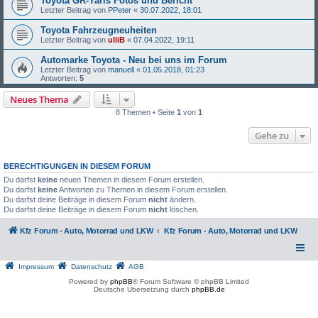
Toyota GR-Yaris Fotos und Bericht
Letzter Beitrag von
PPeter
«
30.07.2022, 18:01
Toyota Fahrzeugneuheiten
Letzter Beitrag von
ulliB
«
07.04.2022, 19:11
Automarke Toyota - Neu bei uns im Forum
Letzter Beitrag von
manuell
«
01.05.2018, 01:23
Antworten:
5
Neues Thema
8 Themen • Seite
1
von
1
Gehe zu
BERECHTIGUNGEN IN DIESEM FORUM
Du darfst
keine
neuen Themen in diesem Forum erstellen.
Du darfst
keine
Antworten zu Themen in diesem Forum erstellen.
Du darfst deine Beiträge in diesem Forum
nicht
ändern.
Du darfst deine Beiträge in diesem Forum
nicht
löschen.
Kfz Forum - Auto, Motorrad und LKW
Kfz Forum - Auto, Motorrad und LKW
Impressum
Datenschutz
AGB
Powered by
phpBB
® Forum Software © phpBB Limited
Deutsche Übersetzung durch
phpBB.de