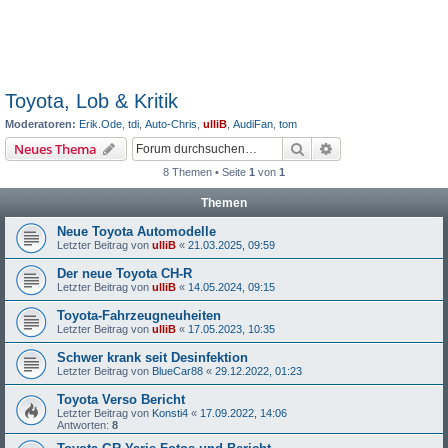
Toyota, Lob & Kritik
Moderatoren:
Erik.Ode
,
tdi
,
Auto-Chris
,
ulliB
,
AudiFan
,
tom
Suche
Erweiterte Suche
Neues Thema
8 Themen • Seite
1
von
1
Themen
Neue Toyota Automodelle
Letzter Beitrag von
ulliB
«
21.03.2025, 09:59
Der neue Toyota CH-R
Letzter Beitrag von
ulliB
«
14.05.2024, 09:15
Toyota-Fahrzeugneuheiten
Letzter Beitrag von
ulliB
«
17.05.2023, 10:35
Schwer krank seit Desinfektion
Letzter Beitrag von
BlueCar88
«
29.12.2022, 01:23
Toyota Verso Bericht
Letzter Beitrag von
Konsti4
«
17.09.2022, 14:06
Antworten:
8