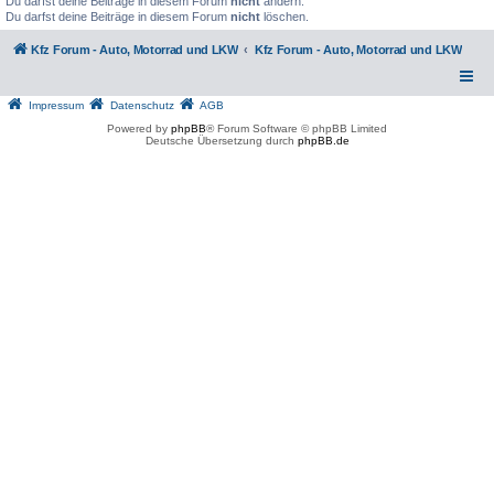
Du darfst deine Beiträge in diesem Forum
nicht
ändern.
Du darfst deine Beiträge in diesem Forum
nicht
löschen.
Kfz Forum - Auto, Motorrad und LKW
Kfz Forum - Auto, Motorrad und LKW
Impressum
Datenschutz
AGB
Powered by
phpBB
® Forum Software © phpBB Limited
Deutsche Übersetzung durch
phpBB.de