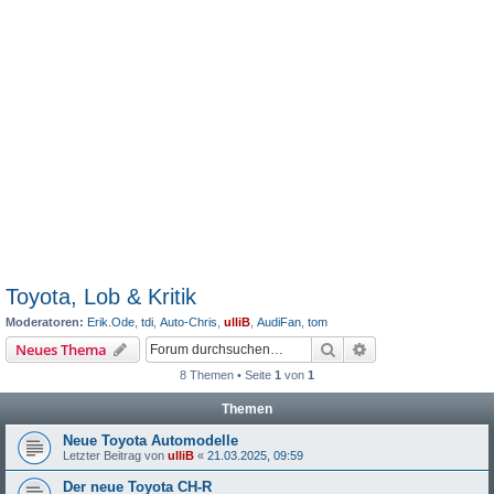
Toyota, Lob & Kritik
Moderatoren:
Erik.Ode
,
tdi
,
Auto-Chris
,
ulliB
,
AudiFan
,
tom
Suche
Erweiterte Suche
Neues Thema
8 Themen • Seite
1
von
1
Themen
Neue Toyota Automodelle
Letzter Beitrag von
ulliB
«
21.03.2025, 09:59
Der neue Toyota CH-R