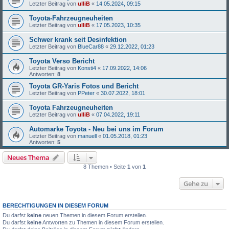
Letzter Beitrag von
ulliB
«
14.05.2024, 09:15
Toyota-Fahrzeugneuheiten
Letzter Beitrag von
ulliB
«
17.05.2023, 10:35
Schwer krank seit Desinfektion
Letzter Beitrag von
BlueCar88
«
29.12.2022, 01:23
Toyota Verso Bericht
Letzter Beitrag von
Konsti4
«
17.09.2022, 14:06
Antworten:
8
Toyota GR-Yaris Fotos und Bericht
Letzter Beitrag von
PPeter
«
30.07.2022, 18:01
Toyota Fahrzeugneuheiten
Letzter Beitrag von
ulliB
«
07.04.2022, 19:11
Automarke Toyota - Neu bei uns im Forum
Letzter Beitrag von
manuell
«
01.05.2018, 01:23
Antworten:
5
Neues Thema
8 Themen • Seite
1
von
1
Gehe zu
BERECHTIGUNGEN IN DIESEM FORUM
Du darfst
keine
neuen Themen in diesem Forum erstellen.
Du darfst
keine
Antworten zu Themen in diesem Forum erstellen.