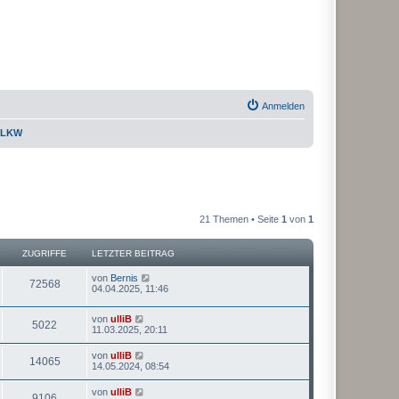
Anmelden
s LKW
21 Themen • Seite
1
von
1
ZUGRIFFE
LETZTER BEITRAG
von
Bernis
72568
04.04.2025, 11:46
von
ulliB
5022
11.03.2025, 20:11
von
ulliB
14065
14.05.2024, 08:54
von
ulliB
9106