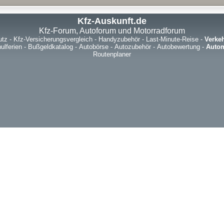
Kfz-Auskunft.de
Kfz-Forum, Autoforum und Motorradforum
utz
-
Kfz-Versicherungsvergleich
-
Handyzubehör
-
Last-Minute-Reise
-
Verke
ulferien
-
Bußgeldkatalog
-
Autobörse
-
Autozubehör
-
Autobewertung
-
Autom
Routenplaner