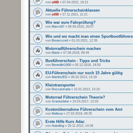
von
ulliB
»
07.04.2022, 19:21
Aktuelle Führerscheinklassen
von
ulliB
»
27.11.2021, 11:21
Wie war eure Fahrprüfung?
von
Marco87
»
06.09.2015, 20:07
Wie und wo macht man einen Sportbootführers
von
Brearccred
»
01.03.2021, 12:35
Motorradführerschein machen
von
Marlo
»
07.06.2018, 08:49
Busführerschein - Tipps und Tricks
von
Benedikt1900
»
05.12.2018, 18:50
EU-Führerschein nur noch 15 Jahre gültig
von
MartinUED
»
06.02.2013, 14:18
Kleintransporter
von
Roccastrada
»
22.01.2013, 13:10
Motorrad Führerschein Theorie?
von
Grasturbine
»
24.03.2017, 13:33
Kostenübernahme Führerschein vom Amt
von
Melissa
»
27.03.2018, 08:35
Erste Hilfe Kurs Adac
von
Autoding
»
29.11.2012, 14:36