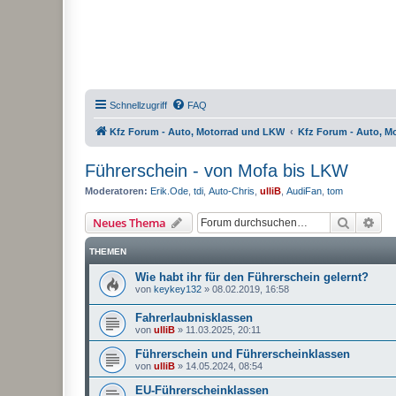
Schnellzugriff
FAQ
Kfz Forum - Auto, Motorrad und LKW
Kfz Forum - Auto, M
Führerschein - von Mofa bis LKW
Moderatoren:
Erik.Ode
,
tdi
,
Auto-Chris
,
ulliB
,
AudiFan
,
tom
Suche
Erw
Neues Thema
THEMEN
Wie habt ihr für den Führerschein gelernt?
von
keykey132
»
08.02.2019, 16:58
Fahrerlaubnisklassen
von
ulliB
»
11.03.2025, 20:11
Führerschein und Führerscheinklassen
von
ulliB
»
14.05.2024, 08:54
EU-Führerscheinklassen