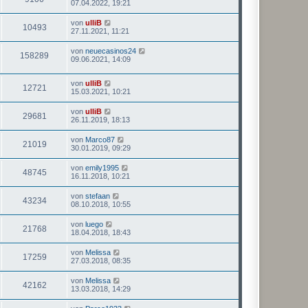
07.04.2022, 19:21
von
ulliB
10493
27.11.2021, 11:21
von
neuecasinos24
158289
09.06.2021, 14:09
von
ulliB
12721
15.03.2021, 10:21
von
ulliB
29681
26.11.2019, 18:13
von
Marco87
21019
30.01.2019, 09:29
von
emily1995
48745
16.11.2018, 10:21
von
stefaan
43234
08.10.2018, 10:55
von
luego
21768
18.04.2018, 18:43
von
Melissa
17259
27.03.2018, 08:35
von
Melissa
42162
13.03.2018, 14:29