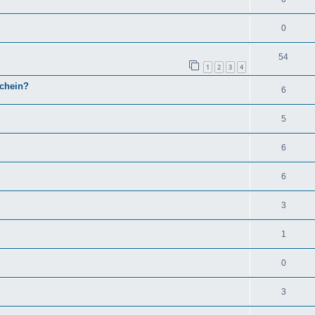
0
54
1
2
3
4
chein?
6
5
6
6
3
1
0
3