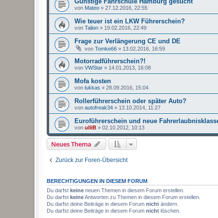
Günstige Fahrschule Hamburg gesucht
von
Mateo
»
27.12.2016, 22:55
Wie teuer ist ein LKW Führerschein?
von
Talion
»
19.02.2016, 22:49
Frage zur Verlängerung CE und DE
von
Tomke66
»
13.02.2016, 16:59
Motorradführerschein?!
von
VWStar
»
14.01.2013, 16:08
Mofa kosten
von
lukkas
»
28.09.2016, 15:04
Rollerführerschein oder später Auto?
von
autofreak34
»
13.10.2014, 11:27
Euroführerschein und neue Fahrerlaubnisklass
von
ulliB
»
02.10.2012, 10:13
Neues Thema
Zurück zur Foren-Übersicht
BERECHTIGUNGEN IN DIESEM FORUM
Du darfst
keine
neuen Themen in diesem Forum erstellen.
Du darfst
keine
Antworten zu Themen in diesem Forum erstellen.
Du darfst deine Beiträge in diesem Forum
nicht
ändern.
Du darfst deine Beiträge in diesem Forum
nicht
löschen.