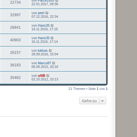
von
Parce1933
22734
22.01.2017, 09:36
von
petri
32997
07.12.2016, 22:34
von
Hans35
26841
16.11.2016, 17:15
von
Hans35
40903
16.11.2016, 17:14
von
lukkas
26157
28.09.2016, 15:04
von
Marco87
36183
06.09.2015, 20:18
von
ulliB
35462
02.10.2012, 10:13
21 Themen • Seite
1
von
1
Gehe zu