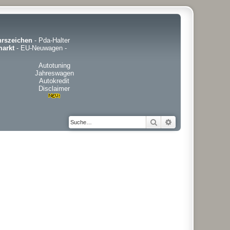
hrszeichen
-
Pda-Halter
arkt
-
EU-Neuwagen
-
Autotuning
Jahreswagen
Autokredit
Disclaimer
Suche
Erweiterte Suche