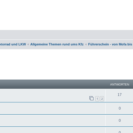
otorrad und LKW
Allgemeine Themen rund ums Kfz
Führerschein - von Mofa bi
eiterte Suche
ANTWORTEN
17
1
2
0
0
0