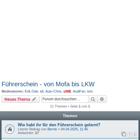
Führerschein - von Mofa bis LKW
Moderatoren:
Erik.Ode
,
tdi
,
Auto-Chris
,
ulliB
,
AudiFan
,
tom
Suche
Erweiterte Suche
Neues Thema
21 Themen • Seite
1
von
1
Themen
Wie habt ihr für den Führerschein gelernt?
Letzter Beitrag von
Bernis
«
04.04.2025, 11:46
Antworten:
17
1
2