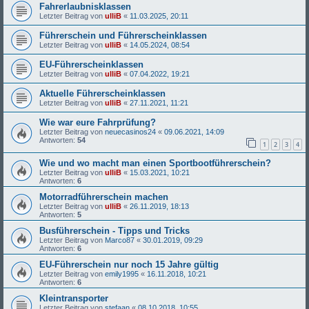
Fahrerlaubnisklassen
Letzter Beitrag von
ulliB
«
11.03.2025, 20:11
Führerschein und Führerscheinklassen
Letzter Beitrag von
ulliB
«
14.05.2024, 08:54
EU-Führerscheinklassen
Letzter Beitrag von
ulliB
«
07.04.2022, 19:21
Aktuelle Führerscheinklassen
Letzter Beitrag von
ulliB
«
27.11.2021, 11:21
Wie war eure Fahrprüfung?
Letzter Beitrag von
neuecasinos24
«
09.06.2021, 14:09
Antworten:
54
1
2
3
4
Wie und wo macht man einen Sportbootführerschein?
Letzter Beitrag von
ulliB
«
15.03.2021, 10:21
Antworten:
6
Motorradführerschein machen
Letzter Beitrag von
ulliB
«
26.11.2019, 18:13
Antworten:
5
Busführerschein - Tipps und Tricks
Letzter Beitrag von
Marco87
«
30.01.2019, 09:29
Antworten:
6
EU-Führerschein nur noch 15 Jahre gültig
Letzter Beitrag von
emily1995
«
16.11.2018, 10:21
Antworten:
6
Kleintransporter
Letzter Beitrag von
stefaan
«
08.10.2018, 10:55