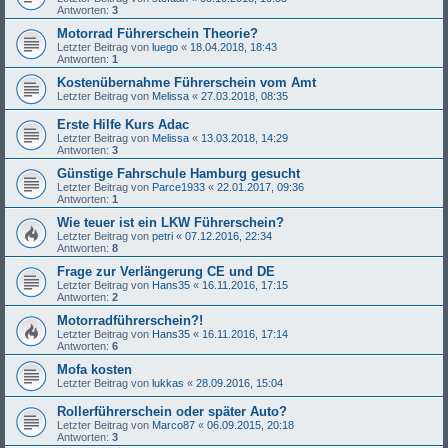
Antworten:
3
Motorrad Führerschein Theorie?
Letzter Beitrag von
luego
«
18.04.2018, 18:43
Antworten:
1
Kostenübernahme Führerschein vom Amt
Letzter Beitrag von
Melissa
«
27.03.2018, 08:35
Erste Hilfe Kurs Adac
Letzter Beitrag von
Melissa
«
13.03.2018, 14:29
Antworten:
3
Günstige Fahrschule Hamburg gesucht
Letzter Beitrag von
Parce1933
«
22.01.2017, 09:36
Antworten:
1
Wie teuer ist ein LKW Führerschein?
Letzter Beitrag von
petri
«
07.12.2016, 22:34
Antworten:
8
Frage zur Verlängerung CE und DE
Letzter Beitrag von
Hans35
«
16.11.2016, 17:15
Antworten:
2
Motorradführerschein?!
Letzter Beitrag von
Hans35
«
16.11.2016, 17:14
Antworten:
6
Mofa kosten
Letzter Beitrag von
lukkas
«
28.09.2016, 15:04
Rollerführerschein oder später Auto?
Letzter Beitrag von
Marco87
«
06.09.2015, 20:18
Antworten:
3