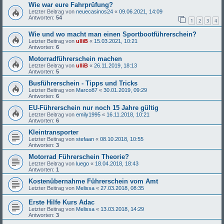
Wie war eure Fahrprüfung?
Letzter Beitrag von
neuecasinos24
«
09.06.2021, 14:09
Antworten:
54
1
2
3
4
Wie und wo macht man einen Sportbootführerschein?
Letzter Beitrag von
ulliB
«
15.03.2021, 10:21
Antworten:
6
Motorradführerschein machen
Letzter Beitrag von
ulliB
«
26.11.2019, 18:13
Antworten:
5
Busführerschein - Tipps und Tricks
Letzter Beitrag von
Marco87
«
30.01.2019, 09:29
Antworten:
6
EU-Führerschein nur noch 15 Jahre gültig
Letzter Beitrag von
emily1995
«
16.11.2018, 10:21
Antworten:
6
Kleintransporter
Letzter Beitrag von
stefaan
«
08.10.2018, 10:55
Antworten:
3
Motorrad Führerschein Theorie?
Letzter Beitrag von
luego
«
18.04.2018, 18:43
Antworten:
1
Kostenübernahme Führerschein vom Amt
Letzter Beitrag von
Melissa
«
27.03.2018, 08:35
Erste Hilfe Kurs Adac
Letzter Beitrag von
Melissa
«
13.03.2018, 14:29
Antworten:
3