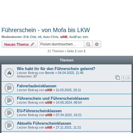
Führerschein - von Mofa bis LKW
Moderatoren:
Erik.Ode
,
tdi
,
Auto-Chris
,
ulliB
,
AudiFan
,
tom
Suche
Erweiterte Suche
Neues Thema
21 Themen • Seite
1
von
1
Themen
Wie habt ihr für den Führerschein gelernt?
Letzter Beitrag von
Bernis
«
04.04.2025, 11:46
Antworten:
17
1
2
Fahrerlaubnisklassen
Letzter Beitrag von
ulliB
«
11.03.2025, 20:11
Führerschein und Führerscheinklassen
Letzter Beitrag von
ulliB
«
14.05.2024, 08:54
EU-Führerscheinklassen
Letzter Beitrag von
ulliB
«
07.04.2022, 19:21
Aktuelle Führerscheinklassen
Letzter Beitrag von
ulliB
«
27.11.2021, 11:21