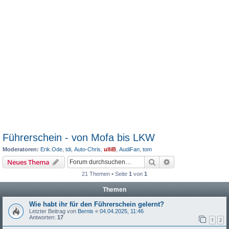
Führerschein - von Mofa bis LKW
Moderatoren:
Erik.Ode
,
tdi
,
Auto-Chris
,
ulliB
,
AudiFan
,
tom
Suche
Erweiterte Suche
Neues Thema
21 Themen • Seite
1
von
1
Themen
Wie habt ihr für den Führerschein gelernt?
Letzter Beitrag von
Bernis
«
04.04.2025, 11:46
Antworten:
17
1
2