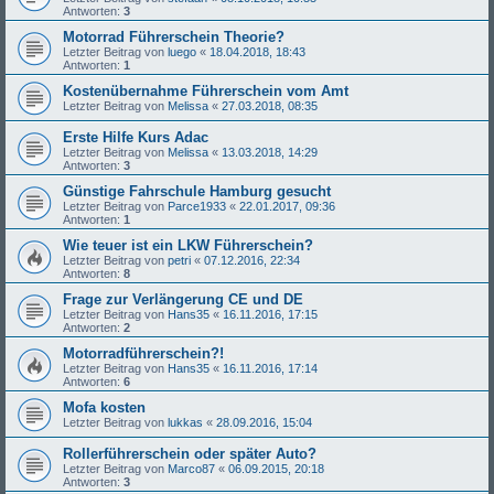
Antworten:
3
Motorrad Führerschein Theorie?
Letzter Beitrag von
luego
«
18.04.2018, 18:43
Antworten:
1
Kostenübernahme Führerschein vom Amt
Letzter Beitrag von
Melissa
«
27.03.2018, 08:35
Erste Hilfe Kurs Adac
Letzter Beitrag von
Melissa
«
13.03.2018, 14:29
Antworten:
3
Günstige Fahrschule Hamburg gesucht
Letzter Beitrag von
Parce1933
«
22.01.2017, 09:36
Antworten:
1
Wie teuer ist ein LKW Führerschein?
Letzter Beitrag von
petri
«
07.12.2016, 22:34
Antworten:
8
Frage zur Verlängerung CE und DE
Letzter Beitrag von
Hans35
«
16.11.2016, 17:15
Antworten:
2
Motorradführerschein?!
Letzter Beitrag von
Hans35
«
16.11.2016, 17:14
Antworten:
6
Mofa kosten
Letzter Beitrag von
lukkas
«
28.09.2016, 15:04
Rollerführerschein oder später Auto?
Letzter Beitrag von
Marco87
«
06.09.2015, 20:18
Antworten:
3