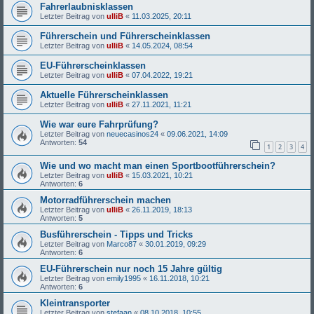
Fahrerlaubnisklassen
Letzter Beitrag von
ulliB
«
11.03.2025, 20:11
Führerschein und Führerscheinklassen
Letzter Beitrag von
ulliB
«
14.05.2024, 08:54
EU-Führerscheinklassen
Letzter Beitrag von
ulliB
«
07.04.2022, 19:21
Aktuelle Führerscheinklassen
Letzter Beitrag von
ulliB
«
27.11.2021, 11:21
Wie war eure Fahrprüfung?
Letzter Beitrag von
neuecasinos24
«
09.06.2021, 14:09
Antworten:
54
1
2
3
4
Wie und wo macht man einen Sportbootführerschein?
Letzter Beitrag von
ulliB
«
15.03.2021, 10:21
Antworten:
6
Motorradführerschein machen
Letzter Beitrag von
ulliB
«
26.11.2019, 18:13
Antworten:
5
Busführerschein - Tipps und Tricks
Letzter Beitrag von
Marco87
«
30.01.2019, 09:29
Antworten:
6
EU-Führerschein nur noch 15 Jahre gültig
Letzter Beitrag von
emily1995
«
16.11.2018, 10:21
Antworten:
6
Kleintransporter
Letzter Beitrag von
stefaan
«
08.10.2018, 10:55