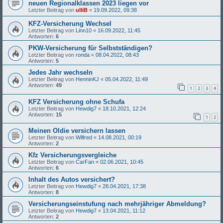
neuen Regionalklassen 2023 liegen vor
Letzter Beitrag von
ulliB
«
19.09.2022, 09:38
KFZ-Versicherung Wechsel
Letzter Beitrag von
Linn10
«
16.09.2022, 11:45
Antworten:
6
PKW-Versicherung für Selbstständigen?
Letzter Beitrag von
ronda
«
08.04.2022, 08:43
Antworten:
5
Jedes Jahr wechseln
Letzter Beitrag von
HenninKJ
«
05.04.2022, 11:49
Antworten:
49
1
2
3
4
KFZ Versicherung ohne Schufa
Letzter Beitrag von
Hewdig7
«
18.10.2021, 12:24
Antworten:
15
1
2
Meinen Oldie versichern lassen
Letzter Beitrag von
Wilfred
«
14.08.2021, 00:19
Antworten:
2
Kfz Versicherungsvergleiche
Letzter Beitrag von
CarFan
«
02.06.2021, 10:45
Antworten:
6
Inhalt des Autos versichert?
Letzter Beitrag von
Hewdig7
«
28.04.2021, 17:38
Antworten:
8
Versicherungseinstufung nach mehrjähriger Abmeldung?
Letzter Beitrag von
Hewdig7
«
13.04.2021, 11:12
Antworten:
2