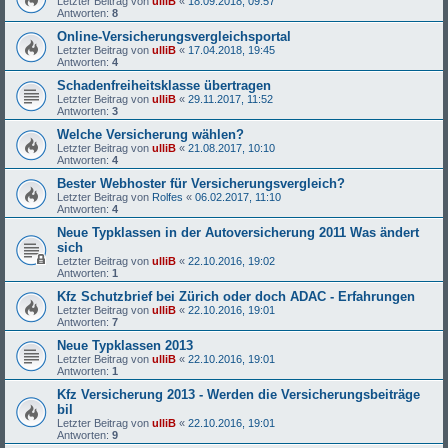
Letzter Beitrag von
ulliB
«
18.09.2018, 09:57
Antworten:
8
Online-Versicherungsvergleichsportal
Letzter Beitrag von
ulliB
«
17.04.2018, 19:45
Antworten:
4
Schadenfreiheitsklasse übertragen
Letzter Beitrag von
ulliB
«
29.11.2017, 11:52
Antworten:
3
Welche Versicherung wählen?
Letzter Beitrag von
ulliB
«
21.08.2017, 10:10
Antworten:
4
Bester Webhoster für Versicherungsvergleich?
Letzter Beitrag von
Rolfes
«
06.02.2017, 11:10
Antworten:
4
Neue Typklassen in der Autoversicherung 2011 Was ändert
sich
Letzter Beitrag von
ulliB
«
22.10.2016, 19:02
Antworten:
1
Kfz Schutzbrief bei Zürich oder doch ADAC - Erfahrungen
Letzter Beitrag von
ulliB
«
22.10.2016, 19:01
Antworten:
7
Neue Typklassen 2013
Letzter Beitrag von
ulliB
«
22.10.2016, 19:01
Antworten:
1
Kfz Versicherung 2013 - Werden die Versicherungsbeiträge
bil
Letzter Beitrag von
ulliB
«
22.10.2016, 19:01
Antworten:
9