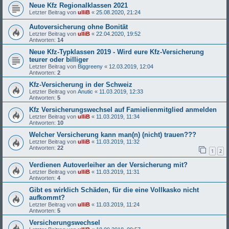
Neue Kfz Regionalklassen 2021
Letzter Beitrag von
ulliB
«
25.08.2020, 21:24
Autoversicherung ohne Bonität
Letzter Beitrag von
ulliB
«
22.04.2020, 19:52
Antworten:
14
Neue Kfz-Typklassen 2019 - Wird eure Kfz-Versicherung
teurer oder billiger
Letzter Beitrag von
Biggreeny
«
12.03.2019, 12:04
Antworten:
2
Kfz-Versicherung in der Schweiz
Letzter Beitrag von
Anutic
«
11.03.2019, 12:33
Antworten:
5
Kfz Versicherungswechsel auf Famielienmitglied anmelden
Letzter Beitrag von
ulliB
«
11.03.2019, 11:34
Antworten:
10
Welcher Versicherung kann man(n) (nicht) trauen???
Letzter Beitrag von
ulliB
«
11.03.2019, 11:32
Antworten:
22
1
2
Verdienen Autoverleiher an der Versicherung mit?
Letzter Beitrag von
ulliB
«
11.03.2019, 11:31
Antworten:
4
Gibt es wirklich Schäden, für die eine Vollkasko nicht
aufkommt?
Letzter Beitrag von
ulliB
«
11.03.2019, 11:24
Antworten:
5
Versicherungswechsel