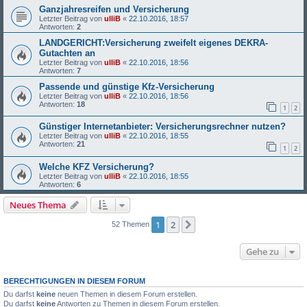
Ganzjahresreifen und Versicherung
Letzter Beitrag von
ulliB
«
22.10.2016, 18:57
Antworten:
2
LANDGERICHT:Versicherung zweifelt eigenes DEKRA-
Gutachten an
Letzter Beitrag von
ulliB
«
22.10.2016, 18:56
Antworten:
7
Passende und günstige Kfz-Versicherung
Letzter Beitrag von
ulliB
«
22.10.2016, 18:56
Antworten:
18
1
2
Günstiger Internetanbieter: Versicherungsrechner nutzen?
Letzter Beitrag von
ulliB
«
22.10.2016, 18:55
Antworten:
21
1
2
Welche KFZ Versicherung?
Letzter Beitrag von
ulliB
«
22.10.2016, 18:55
Antworten:
6
Neues Thema
1
2
Nächste
52 Themen
Gehe zu
BERECHTIGUNGEN IN DIESEM FORUM
Du darfst
keine
neuen Themen in diesem Forum erstellen.
Du darfst
keine
Antworten zu Themen in diesem Forum erstellen.