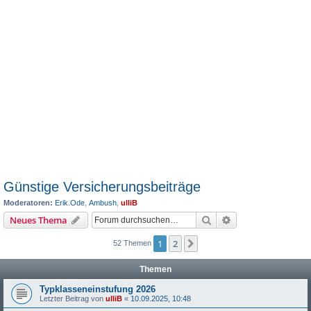
Günstige Versicherungsbeiträge
Moderatoren:
Erik.Ode
,
Ambush
,
ulliB
Suche
Erweiterte Suche
Neues Thema
1
2
Nächste
52 Themen
Themen
Typklasseneinstufung 2026
Letzter Beitrag von
ulliB
«
10.09.2025, 10:48