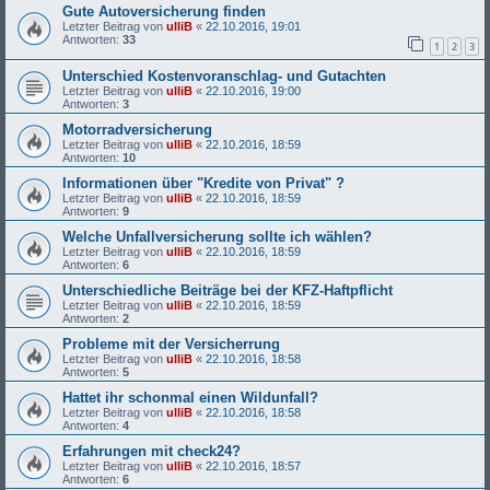
Gute Autoversicherung finden
Letzter Beitrag von
ulliB
«
22.10.2016, 19:01
Antworten:
33
1
2
3
Unterschied Kostenvoranschlag- und Gutachten
Letzter Beitrag von
ulliB
«
22.10.2016, 19:00
Antworten:
3
Motorradversicherung
Letzter Beitrag von
ulliB
«
22.10.2016, 18:59
Antworten:
10
Informationen über "Kredite von Privat" ?
Letzter Beitrag von
ulliB
«
22.10.2016, 18:59
Antworten:
9
Welche Unfallversicherung sollte ich wählen?
Letzter Beitrag von
ulliB
«
22.10.2016, 18:59
Antworten:
6
Unterschiedliche Beiträge bei der KFZ-Haftpflicht
Letzter Beitrag von
ulliB
«
22.10.2016, 18:59
Antworten:
2
Probleme mit der Versicherrung
Letzter Beitrag von
ulliB
«
22.10.2016, 18:58
Antworten:
5
Hattet ihr schonmal einen Wildunfall?
Letzter Beitrag von
ulliB
«
22.10.2016, 18:58
Antworten:
4
Erfahrungen mit check24?
Letzter Beitrag von
ulliB
«
22.10.2016, 18:57
Antworten:
6