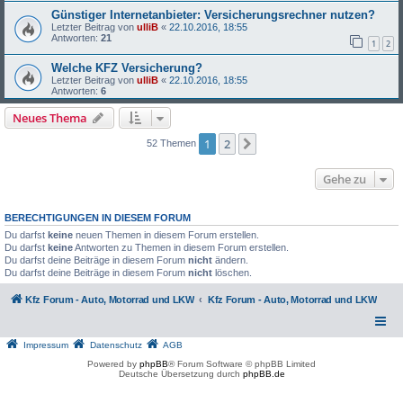
Günstiger Internetanbieter: Versicherungsrechner nutzen?
Letzter Beitrag von
ulliB
«
22.10.2016, 18:55
Antworten:
21
1
2
Welche KFZ Versicherung?
Letzter Beitrag von
ulliB
«
22.10.2016, 18:55
Antworten:
6
Neues Thema
1
2
Nächste
52 Themen
Gehe zu
BERECHTIGUNGEN IN DIESEM FORUM
Du darfst
keine
neuen Themen in diesem Forum erstellen.
Du darfst
keine
Antworten zu Themen in diesem Forum erstellen.
Du darfst deine Beiträge in diesem Forum
nicht
ändern.
Du darfst deine Beiträge in diesem Forum
nicht
löschen.
Kfz Forum - Auto, Motorrad und LKW
Kfz Forum - Auto, Motorrad und LKW
Impressum
Datenschutz
AGB
Powered by
phpBB
® Forum Software © phpBB Limited
Deutsche Übersetzung durch
phpBB.de