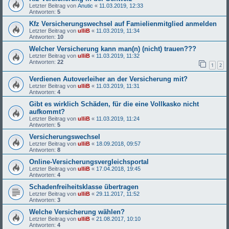
Letzter Beitrag von
Anutic
«
11.03.2019, 12:33
Antworten:
5
Kfz Versicherungswechsel auf Famielienmitglied anmelden
Letzter Beitrag von
ulliB
«
11.03.2019, 11:34
Antworten:
10
Welcher Versicherung kann man(n) (nicht) trauen???
Letzter Beitrag von
ulliB
«
11.03.2019, 11:32
Antworten:
22
1
2
Verdienen Autoverleiher an der Versicherung mit?
Letzter Beitrag von
ulliB
«
11.03.2019, 11:31
Antworten:
4
Gibt es wirklich Schäden, für die eine Vollkasko nicht
aufkommt?
Letzter Beitrag von
ulliB
«
11.03.2019, 11:24
Antworten:
5
Versicherungswechsel
Letzter Beitrag von
ulliB
«
18.09.2018, 09:57
Antworten:
8
Online-Versicherungsvergleichsportal
Letzter Beitrag von
ulliB
«
17.04.2018, 19:45
Antworten:
4
Schadenfreiheitsklasse übertragen
Letzter Beitrag von
ulliB
«
29.11.2017, 11:52
Antworten:
3
Welche Versicherung wählen?
Letzter Beitrag von
ulliB
«
21.08.2017, 10:10
Antworten:
4