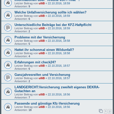
Letzter Beitrag von
ulliB
«
22.10.2016, 18:59
Antworten:
9
Welche Unfallversicherung sollte ich wählen?
Letzter Beitrag von
ulliB
«
22.10.2016, 18:59
Antworten:
6
Unterschiedliche Beiträge bei der KFZ-Haftpflicht
Letzter Beitrag von
ulliB
«
22.10.2016, 18:59
Antworten:
2
Probleme mit der Versicherrung
Letzter Beitrag von
ulliB
«
22.10.2016, 18:58
Antworten:
5
Hattet ihr schonmal einen Wildunfall?
Letzter Beitrag von
ulliB
«
22.10.2016, 18:58
Antworten:
4
Erfahrungen mit check24?
Letzter Beitrag von
ulliB
«
22.10.2016, 18:57
Antworten:
6
Ganzjahresreifen und Versicherung
Letzter Beitrag von
ulliB
«
22.10.2016, 18:57
Antworten:
2
LANDGERICHT:Versicherung zweifelt eigenes DEKRA-
Gutachten an
Letzter Beitrag von
ulliB
«
22.10.2016, 18:56
Antworten:
7
Passende und günstige Kfz-Versicherung
Letzter Beitrag von
ulliB
«
22.10.2016, 18:56
Antworten:
18
1
2