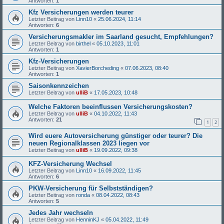
Antworten:
1
Kfz Versicherungen werden teurer
Letzter Beitrag von
Linn10
«
25.06.2024, 11:14
Antworten:
6
Versicherungsmakler im Saarland gesucht, Empfehlungen?
Letzter Beitrag von
birthel
«
05.10.2023, 11:01
Antworten:
1
Kfz-Versicherungen
Letzter Beitrag von
XavierBorcheding
«
07.06.2023, 08:40
Antworten:
1
Saisonkennzeichen
Letzter Beitrag von
ulliB
«
17.05.2023, 10:48
Welche Faktoren beeinflussen Versicherungskosten?
Letzter Beitrag von
ulliB
«
04.10.2022, 11:43
Antworten:
21
1
2
Wird euere Autoversicherung günstiger oder teurer? Die
neuen Regionalklassen 2023 liegen vor
Letzter Beitrag von
ulliB
«
19.09.2022, 09:38
KFZ-Versicherung Wechsel
Letzter Beitrag von
Linn10
«
16.09.2022, 11:45
Antworten:
6
PKW-Versicherung für Selbstständigen?
Letzter Beitrag von
ronda
«
08.04.2022, 08:43
Antworten:
5
Jedes Jahr wechseln
Letzter Beitrag von
HenninKJ
«
05.04.2022, 11:49