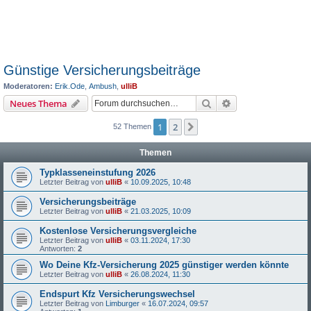
Günstige Versicherungsbeiträge
Moderatoren:
Erik.Ode
,
Ambush
,
ulliB
Suche
Erweiterte Suche
Neues Thema
1
2
Nächste
52 Themen
Themen
Typklasseneinstufung 2026
Letzter Beitrag von
ulliB
«
10.09.2025, 10:48
Versicherungsbeiträge
Letzter Beitrag von
ulliB
«
21.03.2025, 10:09
Kostenlose Versicherungsvergleiche
Letzter Beitrag von
ulliB
«
03.11.2024, 17:30
Antworten:
2
Wo Deine Kfz-Versicherung 2025 günstiger werden könnte
Letzter Beitrag von
ulliB
«
26.08.2024, 11:30
Endspurt Kfz Versicherungswechsel
Letzter Beitrag von
Limburger
«
16.07.2024, 09:57