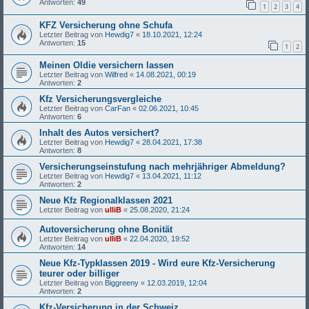
Antworten:
49
1
2
3
4
KFZ Versicherung ohne Schufa
Letzter Beitrag von
Hewdig7
«
18.10.2021, 12:24
Antworten:
15
1
2
Meinen Oldie versichern lassen
Letzter Beitrag von
Wilfred
«
14.08.2021, 00:19
Antworten:
2
Kfz Versicherungsvergleiche
Letzter Beitrag von
CarFan
«
02.06.2021, 10:45
Antworten:
6
Inhalt des Autos versichert?
Letzter Beitrag von
Hewdig7
«
28.04.2021, 17:38
Antworten:
8
Versicherungseinstufung nach mehrjähriger Abmeldung?
Letzter Beitrag von
Hewdig7
«
13.04.2021, 11:12
Antworten:
2
Neue Kfz Regionalklassen 2021
Letzter Beitrag von
ulliB
«
25.08.2020, 21:24
Autoversicherung ohne Bonität
Letzter Beitrag von
ulliB
«
22.04.2020, 19:52
Antworten:
14
Neue Kfz-Typklassen 2019 - Wird eure Kfz-Versicherung
teurer oder billiger
Letzter Beitrag von
Biggreeny
«
12.03.2019, 12:04
Antworten:
2
Kfz-Versicherung in der Schweiz