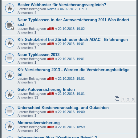
Bester Webhoster für Versicherungsvergleich?
Letzter Beitrag von
Rolfes
«
06.02.2017, 11:10
Antworten:
4
Neue Typklassen in der Autoversicherung 2011 Was ändert
sich
Letzter Beitrag von
ulliB
«
22.10.2016, 19:02
Antworten:
1
Kfz Schutzbrief bei Zürich oder doch ADAC - Erfahrungen
Letzter Beitrag von
ulliB
«
22.10.2016, 19:01
Antworten:
7
Neue Typklassen 2013
Letzter Beitrag von
ulliB
«
22.10.2016, 19:01
Antworten:
1
Kfz Versicherung 2013 - Werden die Versicherungsbeiträge
bil
Letzter Beitrag von
ulliB
«
22.10.2016, 19:01
Antworten:
9
Gute Autoversicherung finden
Letzter Beitrag von
ulliB
«
22.10.2016, 19:01
Antworten:
33
1
2
3
Unterschied Kostenvoranschlag- und Gutachten
Letzter Beitrag von
ulliB
«
22.10.2016, 19:00
Antworten:
3
Motorradversicherung
Letzter Beitrag von
ulliB
«
22.10.2016, 18:59
Antworten:
10
Informationen über "Kredite von Privat" ?