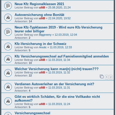
Neue Kfz Regionalklassen 2021
Letzter Beitrag von
ulliB
«
25.08.2020, 21:24
Autoversicherung ohne Bonität
Letzter Beitrag von
ulliB
«
22.04.2020, 19:52
Antworten:
14
Neue Kfz-Typklassen 2019 - Wird eure Kfz-Versicherung
teurer oder billiger
Letzter Beitrag von
Biggreeny
«
12.03.2019, 12:04
Antworten:
2
Kfz-Versicherung in der Schweiz
Letzter Beitrag von
Anutic
«
11.03.2019, 12:33
Antworten:
5
Kfz Versicherungswechsel auf Famielienmitglied anmelden
Letzter Beitrag von
ulliB
«
11.03.2019, 11:34
Antworten:
10
Welcher Versicherung kann man(n) (nicht) trauen???
Letzter Beitrag von
ulliB
«
11.03.2019, 11:32
Antworten:
22
1
2
Verdienen Autoverleiher an der Versicherung mit?
Letzter Beitrag von
ulliB
«
11.03.2019, 11:31
Antworten:
4
Gibt es wirklich Schäden, für die eine Vollkasko nicht
aufkommt?
Letzter Beitrag von
ulliB
«
11.03.2019, 11:24
Antworten:
5
Versicherungswechsel