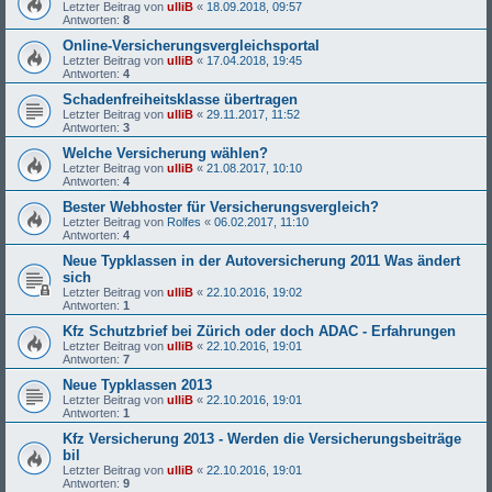
Letzter Beitrag von
ulliB
«
18.09.2018, 09:57
Antworten:
8
Online-Versicherungsvergleichsportal
Letzter Beitrag von
ulliB
«
17.04.2018, 19:45
Antworten:
4
Schadenfreiheitsklasse übertragen
Letzter Beitrag von
ulliB
«
29.11.2017, 11:52
Antworten:
3
Welche Versicherung wählen?
Letzter Beitrag von
ulliB
«
21.08.2017, 10:10
Antworten:
4
Bester Webhoster für Versicherungsvergleich?
Letzter Beitrag von
Rolfes
«
06.02.2017, 11:10
Antworten:
4
Neue Typklassen in der Autoversicherung 2011 Was ändert
sich
Letzter Beitrag von
ulliB
«
22.10.2016, 19:02
Antworten:
1
Kfz Schutzbrief bei Zürich oder doch ADAC - Erfahrungen
Letzter Beitrag von
ulliB
«
22.10.2016, 19:01
Antworten:
7
Neue Typklassen 2013
Letzter Beitrag von
ulliB
«
22.10.2016, 19:01
Antworten:
1
Kfz Versicherung 2013 - Werden die Versicherungsbeiträge
bil
Letzter Beitrag von
ulliB
«
22.10.2016, 19:01
Antworten:
9