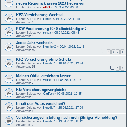
neuen Regionalklassen 2023 liegen vor
Letzter Beitrag von
ulliB
«
19.09.2022, 09:38
KFZ-Versicherung Wechsel
Letzter Beitrag von
Linn10
«
16.09.2022, 11:45
Antworten:
6
PKW-Versicherung für Selbstständigen?
Letzter Beitrag von
ronda
«
08.04.2022, 08:43
Antworten:
5
Jedes Jahr wechseln
Letzter Beitrag von
HenninKJ
«
05.04.2022, 11:49
Antworten:
49
1
2
3
4
KFZ Versicherung ohne Schufa
Letzter Beitrag von
Hewdig7
«
18.10.2021, 12:24
Antworten:
15
1
2
Meinen Oldie versichern lassen
Letzter Beitrag von
Wilfred
«
14.08.2021, 00:19
Antworten:
2
Kfz Versicherungsvergleiche
Letzter Beitrag von
CarFan
«
02.06.2021, 10:45
Antworten:
6
Inhalt des Autos versichert?
Letzter Beitrag von
Hewdig7
«
28.04.2021, 17:38
Antworten:
8
Versicherungseinstufung nach mehrjähriger Abmeldung?
Letzter Beitrag von
Hewdig7
«
13.04.2021, 11:12
Antworten:
2