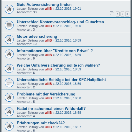
Gute Autoversicherung finden
Letzter Beitrag von
ulliB
«
22.10.2016, 19:01
Antworten:
33
1
2
3
Unterschied Kostenvoranschlag- und Gutachten
Letzter Beitrag von
ulliB
«
22.10.2016, 19:00
Antworten:
3
Motorradversicherung
Letzter Beitrag von
ulliB
«
22.10.2016, 18:59
Antworten:
10
Informationen über "Kredite von Privat" ?
Letzter Beitrag von
ulliB
«
22.10.2016, 18:59
Antworten:
9
Welche Unfallversicherung sollte ich wählen?
Letzter Beitrag von
ulliB
«
22.10.2016, 18:59
Antworten:
6
Unterschiedliche Beiträge bei der KFZ-Haftpflicht
Letzter Beitrag von
ulliB
«
22.10.2016, 18:59
Antworten:
2
Probleme mit der Versicherrung
Letzter Beitrag von
ulliB
«
22.10.2016, 18:58
Antworten:
5
Hattet ihr schonmal einen Wildunfall?
Letzter Beitrag von
ulliB
«
22.10.2016, 18:58
Antworten:
4
Erfahrungen mit check24?
Letzter Beitrag von
ulliB
«
22.10.2016, 18:57
Antworten:
6