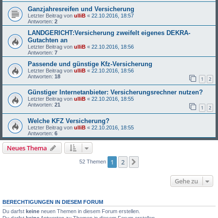
Ganzjahresreifen und Versicherung
Letzter Beitrag von
ulliB
«
22.10.2016, 18:57
Antworten:
2
LANDGERICHT:Versicherung zweifelt eigenes DEKRA-
Gutachten an
Letzter Beitrag von
ulliB
«
22.10.2016, 18:56
Antworten:
7
Passende und günstige Kfz-Versicherung
Letzter Beitrag von
ulliB
«
22.10.2016, 18:56
Antworten:
18
1
2
Günstiger Internetanbieter: Versicherungsrechner nutzen?
Letzter Beitrag von
ulliB
«
22.10.2016, 18:55
Antworten:
21
1
2
Welche KFZ Versicherung?
Letzter Beitrag von
ulliB
«
22.10.2016, 18:55
Antworten:
6
Neues Thema
1
2
Nächste
52 Themen
Gehe zu
BERECHTIGUNGEN IN DIESEM FORUM
Du darfst
keine
neuen Themen in diesem Forum erstellen.
Du darfst
keine
Antworten zu Themen in diesem Forum erstellen.