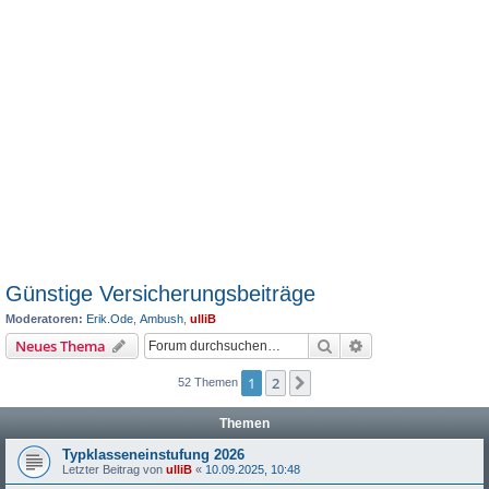
Günstige Versicherungsbeiträge
Moderatoren:
Erik.Ode
,
Ambush
,
ulliB
Suche
Erweiterte Suche
Neues Thema
1
2
Nächste
52 Themen
Themen
Typklasseneinstufung 2026
Letzter Beitrag von
ulliB
«
10.09.2025, 10:48