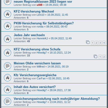
neuen Regionalklassen 2023 liegen vor
Letzter Beitrag von
ulliB
«
19.09.2022, 09:38
KFZ-Versicherung Wechsel
Letzter Beitrag von
Linn10
«
16.09.2022, 11:45
Antworten:
6
PKW-Versicherung für Selbstständigen?
Letzter Beitrag von
ronda
«
08.04.2022, 08:43
Antworten:
5
Jedes Jahr wechseln
Letzter Beitrag von
HenninKJ
«
05.04.2022, 11:49
Antworten:
49
1
2
3
4
KFZ Versicherung ohne Schufa
Letzter Beitrag von
Hewdig7
«
18.10.2021, 12:24
Antworten:
15
1
2
Meinen Oldie versichern lassen
Letzter Beitrag von
Wilfred
«
14.08.2021, 00:19
Antworten:
2
Kfz Versicherungsvergleiche
Letzter Beitrag von
CarFan
«
02.06.2021, 10:45
Antworten:
6
Inhalt des Autos versichert?
Letzter Beitrag von
Hewdig7
«
28.04.2021, 17:38
Antworten:
8
Versicherungseinstufung nach mehrjähriger Abmeldung?
Letzter Beitrag von
Hewdig7
«
13.04.2021, 11:12
Antworten:
2