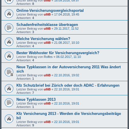
Letzter Beitrag von
ulliB
«
18.09.2018, 09:57
Antworten:
8
Online-Versicherungsvergleichsportal
Letzter Beitrag von
ulliB
«
17.04.2018, 19:45
Antworten:
4
Schadenfreiheitsklasse übertragen
Letzter Beitrag von
ulliB
«
29.11.2017, 11:52
Antworten:
3
Welche Versicherung wählen?
Letzter Beitrag von
ulliB
«
21.08.2017, 10:10
Antworten:
4
Bester Webhoster für Versicherungsvergleich?
Letzter Beitrag von
Rolfes
«
06.02.2017, 11:10
Antworten:
4
Neue Typklassen in der Autoversicherung 2011 Was ändert
sich
Letzter Beitrag von
ulliB
«
22.10.2016, 19:02
Antworten:
1
Kfz Schutzbrief bei Zürich oder doch ADAC - Erfahrungen
Letzter Beitrag von
ulliB
«
22.10.2016, 19:01
Antworten:
7
Neue Typklassen 2013
Letzter Beitrag von
ulliB
«
22.10.2016, 19:01
Antworten:
1
Kfz Versicherung 2013 - Werden die Versicherungsbeiträge
bil
Letzter Beitrag von
ulliB
«
22.10.2016, 19:01
Antworten:
9