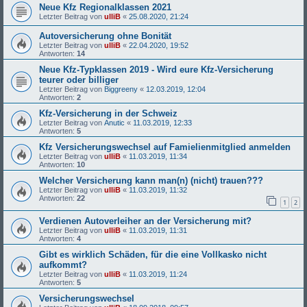
Neue Kfz Regionalklassen 2021
Letzter Beitrag von
ulliB
«
25.08.2020, 21:24
Autoversicherung ohne Bonität
Letzter Beitrag von
ulliB
«
22.04.2020, 19:52
Antworten:
14
Neue Kfz-Typklassen 2019 - Wird eure Kfz-Versicherung
teurer oder billiger
Letzter Beitrag von
Biggreeny
«
12.03.2019, 12:04
Antworten:
2
Kfz-Versicherung in der Schweiz
Letzter Beitrag von
Anutic
«
11.03.2019, 12:33
Antworten:
5
Kfz Versicherungswechsel auf Famielienmitglied anmelden
Letzter Beitrag von
ulliB
«
11.03.2019, 11:34
Antworten:
10
Welcher Versicherung kann man(n) (nicht) trauen???
Letzter Beitrag von
ulliB
«
11.03.2019, 11:32
Antworten:
22
1
2
Verdienen Autoverleiher an der Versicherung mit?
Letzter Beitrag von
ulliB
«
11.03.2019, 11:31
Antworten:
4
Gibt es wirklich Schäden, für die eine Vollkasko nicht
aufkommt?
Letzter Beitrag von
ulliB
«
11.03.2019, 11:24
Antworten:
5
Versicherungswechsel