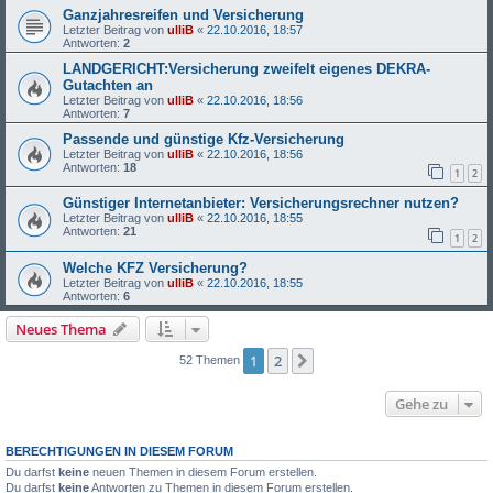
Ganzjahresreifen und Versicherung
Letzter Beitrag von
ulliB
«
22.10.2016, 18:57
Antworten:
2
LANDGERICHT:Versicherung zweifelt eigenes DEKRA-
Gutachten an
Letzter Beitrag von
ulliB
«
22.10.2016, 18:56
Antworten:
7
Passende und günstige Kfz-Versicherung
Letzter Beitrag von
ulliB
«
22.10.2016, 18:56
Antworten:
18
1
2
Günstiger Internetanbieter: Versicherungsrechner nutzen?
Letzter Beitrag von
ulliB
«
22.10.2016, 18:55
Antworten:
21
1
2
Welche KFZ Versicherung?
Letzter Beitrag von
ulliB
«
22.10.2016, 18:55
Antworten:
6
Neues Thema
1
2
Nächste
52 Themen
Gehe zu
BERECHTIGUNGEN IN DIESEM FORUM
Du darfst
keine
neuen Themen in diesem Forum erstellen.
Du darfst
keine
Antworten zu Themen in diesem Forum erstellen.