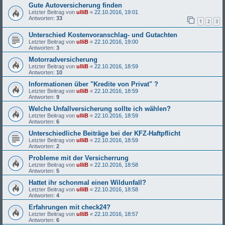
Gute Autoversicherung finden
Letzter Beitrag von
ulliB
«
22.10.2016, 19:01
Antworten:
33
1
2
3
Unterschied Kostenvoranschlag- und Gutachten
Letzter Beitrag von
ulliB
«
22.10.2016, 19:00
Antworten:
3
Motorradversicherung
Letzter Beitrag von
ulliB
«
22.10.2016, 18:59
Antworten:
10
Informationen über "Kredite von Privat" ?
Letzter Beitrag von
ulliB
«
22.10.2016, 18:59
Antworten:
9
Welche Unfallversicherung sollte ich wählen?
Letzter Beitrag von
ulliB
«
22.10.2016, 18:59
Antworten:
6
Unterschiedliche Beiträge bei der KFZ-Haftpflicht
Letzter Beitrag von
ulliB
«
22.10.2016, 18:59
Antworten:
2
Probleme mit der Versicherrung
Letzter Beitrag von
ulliB
«
22.10.2016, 18:58
Antworten:
5
Hattet ihr schonmal einen Wildunfall?
Letzter Beitrag von
ulliB
«
22.10.2016, 18:58
Antworten:
4
Erfahrungen mit check24?
Letzter Beitrag von
ulliB
«
22.10.2016, 18:57
Antworten:
6