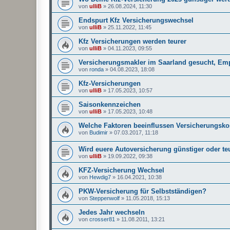
von
ulliB
»
26.08.2024, 11:30
Endspurt Kfz Versicherungswechsel
von
ulliB
»
25.11.2022, 11:45
Kfz Versicherungen werden teurer
von
ulliB
»
04.11.2023, 09:55
Versicherungsmakler im Saarland gesucht, Em
von
ronda
»
04.08.2023, 18:08
Kfz-Versicherungen
von
ulliB
»
17.05.2023, 10:57
Saisonkennzeichen
von
ulliB
»
17.05.2023, 10:48
Welche Faktoren beeinflussen Versicherungsko
von
Budimir
»
07.03.2017, 11:18
Wird euere Autoversicherung günstiger oder te
von
ulliB
»
19.09.2022, 09:38
KFZ-Versicherung Wechsel
von
Hewdig7
»
16.04.2021, 10:38
PKW-Versicherung für Selbstständigen?
von
Steppenwolf
»
11.05.2018, 15:13
Jedes Jahr wechseln
von
crosser81
»
11.08.2011, 13:21