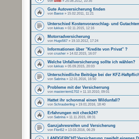
von
ulliB
»
25.08.2012, 10:35
Gute Autoversicherung finden
von
Baese
»
15.02.2011, 11:21
Unterschied Kostenvoranschlag- und Gutachte
von
lukkas
»
02.11.2015, 12:16
Motorradversicherung
von
Hugo567
»
19.10.2012, 17:24
Informationen über "Kredite von Privat" ?
von
crusher
»
14.02.2015, 16:07
Welche Unfallversicherung sollte ich wählen?
von
lukkas
»
05.09.2015, 20:03
Unterschiedliche Beiträge bei der KFZ-Haftpflic
von
Sabrina
»
12.01.2016, 16:50
Probleme mit der Versicherrung
von
masterriemi1702
»
11.10.2010, 09:01
Hattet ihr schonmal einen Wildunfall?
von
Schrauberling
»
19.01.2016, 18:40
Erfahrungen mit check24?
von
Sabrina
»
11.11.2015, 08:31
Ganzjahresreifen und Versicherung
von
Flori52
»
13.03.2016, 06:29
LANDGERICHT:Versicherung zweifelt eigenes 