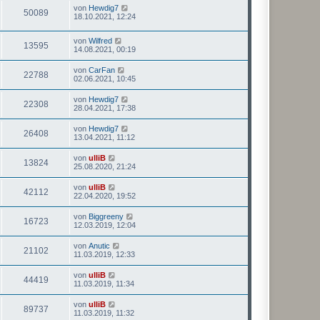
von
Hewdig7
50089
18.10.2021, 12:24
von
Wilfred
13595
14.08.2021, 00:19
von
CarFan
22788
02.06.2021, 10:45
von
Hewdig7
22308
28.04.2021, 17:38
von
Hewdig7
26408
13.04.2021, 11:12
von
ulliB
13824
25.08.2020, 21:24
von
ulliB
42112
22.04.2020, 19:52
von
Biggreeny
16723
12.03.2019, 12:04
von
Anutic
21102
11.03.2019, 12:33
von
ulliB
44419
11.03.2019, 11:34
von
ulliB
89737
11.03.2019, 11:32