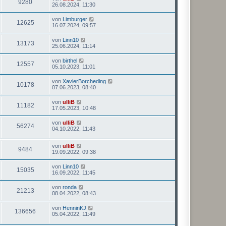
9280
26.08.2024, 11:30
von
Limburger
12625
16.07.2024, 09:57
von
Linn10
13173
25.06.2024, 11:14
von
birthel
12557
05.10.2023, 11:01
von
XavierBorcheding
10178
07.06.2023, 08:40
von
ulliB
11182
17.05.2023, 10:48
von
ulliB
56274
04.10.2022, 11:43
von
ulliB
9484
19.09.2022, 09:38
von
Linn10
15035
16.09.2022, 11:45
von
ronda
21213
08.04.2022, 08:43
von
HenninKJ
136656
05.04.2022, 11:49