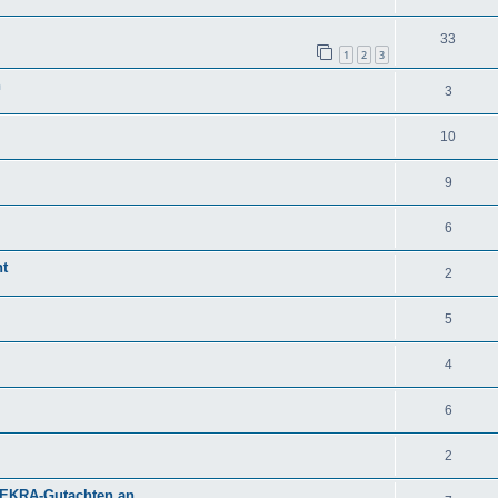
33
1
2
3
n
3
10
9
6
ht
2
5
4
6
2
DEKRA-Gutachten an