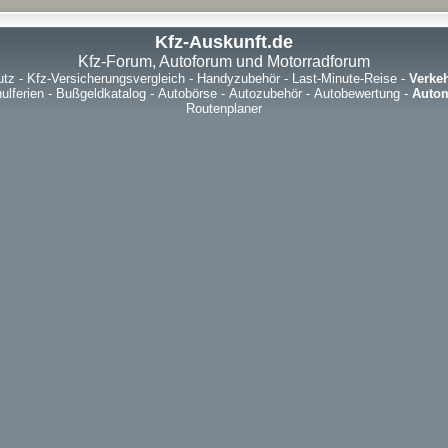
Kfz-Auskunft.de
Kfz-Forum, Autoforum und Motorradforum
utz
-
Kfz-Versicherungsvergleich
-
Handyzubehör
-
Last-Minute-Reise
-
Verke
ulferien
-
Bußgeldkatalog
-
Autobörse
-
Autozubehör
-
Autobewertung
-
Autom
Routenplaner