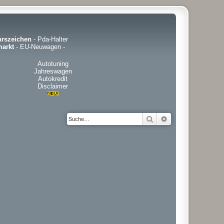
hrszeichen
-
Pda-Halter
arkt
-
EU-Neuwagen
-
Autotuning
Jahreswagen
Autokredit
Disclaimer
Suche
Erweiterte Suche