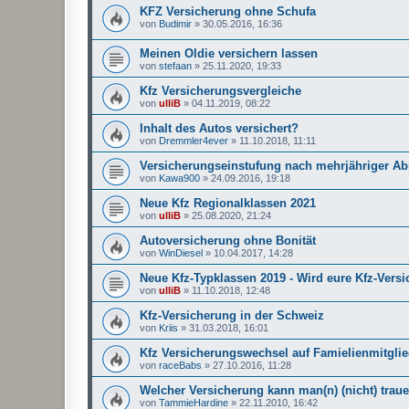
KFZ Versicherung ohne Schufa
von
Budimir
»
30.05.2016, 16:36
Meinen Oldie versichern lassen
von
stefaan
»
25.11.2020, 19:33
Kfz Versicherungsvergleiche
von
ulliB
»
04.11.2019, 08:22
Inhalt des Autos versichert?
von
Dremmler4ever
»
11.10.2018, 11:11
Versicherungseinstufung nach mehrjähriger 
von
Kawa900
»
24.09.2016, 19:18
Neue Kfz Regionalklassen 2021
von
ulliB
»
25.08.2020, 21:24
Autoversicherung ohne Bonität
von
WinDiesel
»
10.04.2017, 14:28
Neue Kfz-Typklassen 2019 - Wird eure Kfz-Versic
von
ulliB
»
11.10.2018, 12:48
Kfz-Versicherung in der Schweiz
von
Kriis
»
31.03.2018, 16:01
Kfz Versicherungswechsel auf Famielienmitgli
von
raceBabs
»
27.10.2016, 11:28
Welcher Versicherung kann man(n) (nicht) trau
von
TammieHardine
»
22.11.2010, 16:42