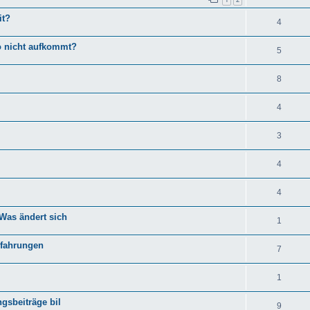
it?
4
ko nicht aufkommt?
5
8
4
3
4
4
Was ändert sich
1
rfahrungen
7
1
gsbeiträge bil
9