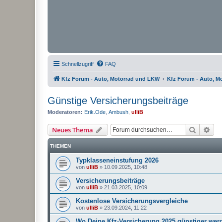
Schnellzugriff
FAQ
Kfz Forum - Auto, Motorrad und LKW
Kfz Forum - Auto, M
Günstige Versicherungsbeiträge
Moderatoren:
Erik.Ode
,
Ambush
,
ulliB
Suche
Erw
Neues Thema
THEMEN
Typklasseneinstufung 2026
von
ulliB
»
10.09.2025, 10:48
Versicherungsbeiträge
von
ulliB
»
21.03.2025, 10:09
Kostenlose Versicherungsvergleiche
von
ulliB
»
23.09.2024, 11:22
Wo Deine Kfz-Versicherung 2025 günstiger wer