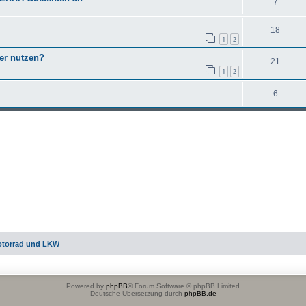
7
18
1
2
ner nutzen?
21
1
2
6
otorrad und LKW
Powered by
phpBB
® Forum Software © phpBB Limited
Deutsche Übersetzung durch
phpBB.de