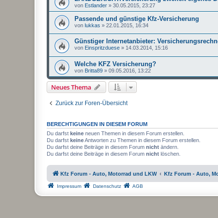
von
Estlander
»
30.05.2015, 23:27
Passende und günstige Kfz-Versicherung
von
lukkas
»
22.01.2015, 16:34
Günstiger Internetanbieter: Versicherungsrech
von
Einspritzduese
»
14.03.2014, 15:16
Welche KFZ Versicherung?
von
Britta89
»
09.05.2016, 13:22
Neues Thema
Zurück zur Foren-Übersicht
BERECHTIGUNGEN IN DIESEM FORUM
Du darfst
keine
neuen Themen in diesem Forum erstellen.
Du darfst
keine
Antworten zu Themen in diesem Forum erstellen.
Du darfst deine Beiträge in diesem Forum
nicht
ändern.
Du darfst deine Beiträge in diesem Forum
nicht
löschen.
Kfz Forum - Auto, Motorrad und LKW
Kfz Forum - Auto, M
Impressum
Datenschutz
AGB