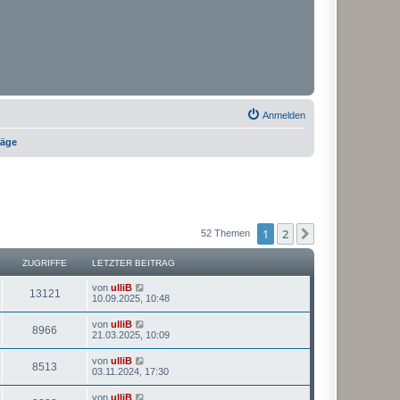
Anmelden
räge
1
2
Nächste
52 Themen
ZUGRIFFE
LETZTER BEITRAG
von
ulliB
13121
10.09.2025, 10:48
von
ulliB
8966
21.03.2025, 10:09
von
ulliB
8513
03.11.2024, 17:30
von
ulliB