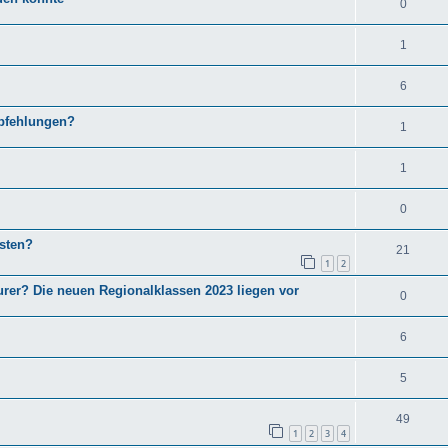
0
1
6
pfehlungen?
1
1
0
sten?
21
1
2
urer? Die neuen Regionalklassen 2023 liegen vor
0
6
5
49
1
2
3
4