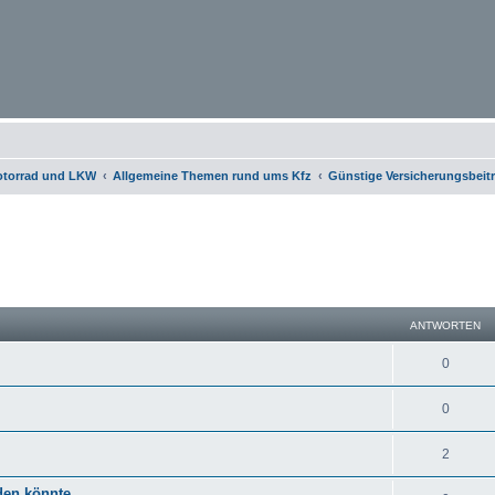
otorrad und LKW
Allgemeine Themen rund ums Kfz
Günstige Versicherungsbeit
eiterte Suche
ANTWORTEN
0
0
2
den könnte