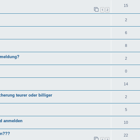
15
1
2
2
6
8
Abmeldung?
2
0
14
herung teurer oder billiger
2
5
ed anmelden
10
en???
22
1
2