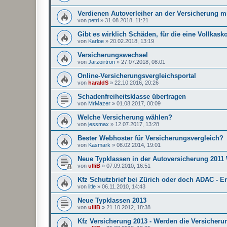
Verdienen Autoverleiher an der Versicherung m
von
petri
»
31.08.2018, 11:21
Gibt es wirklich Schäden, für die eine Vollkas
von
Karloe
»
20.02.2018, 13:19
Versicherungswechsel
von
Jarzoirtron
»
27.07.2018, 08:01
Online-Versicherungsvergleichsportal
von
haraldS
»
22.10.2016, 20:26
Schadenfreiheitsklasse übertragen
von
MrMazer
»
01.08.2017, 00:09
Welche Versicherung wählen?
von
jessmax
»
12.07.2017, 13:28
Bester Webhoster für Versicherungsvergleich?
von
Kasmark
»
08.02.2014, 19:01
Neue Typklassen in der Autoversicherung 2011 
von
ulliB
»
07.09.2010, 16:51
Kfz Schutzbrief bei Zürich oder doch ADAC - E
von
litle
»
06.11.2010, 14:43
Neue Typklassen 2013
von
ulliB
»
21.10.2012, 18:38
Kfz Versicherung 2013 - Werden die Versicherun