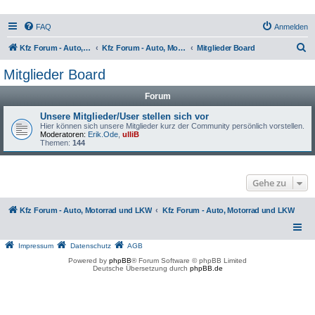
FAQ
Anmelden
S
Kfz Forum - Auto, Motorrad und LKW
Kfz Forum - Auto, Motorrad und LKW
Mitglieder Board
u
Mitglieder Board
c
Forum
h
e
Unsere Mitglieder/User stellen sich vor
Hier können sich unsere Mitglieder kurz der Community persönlich vorstellen.
Moderatoren:
Erik.Ode
,
ulliB
Themen:
144
Gehe zu
Kfz Forum - Auto, Motorrad und LKW
Kfz Forum - Auto, Motorrad und LKW
Impressum
Datenschutz
AGB
Powered by
phpBB
® Forum Software © phpBB Limited
Deutsche Übersetzung durch
phpBB.de