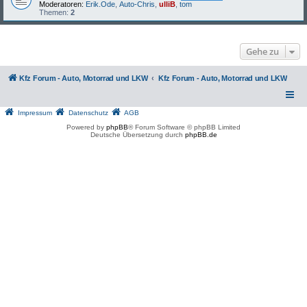
Moderatoren:
Erik.Ode
,
Auto-Chris
,
ulliB
,
tom
Themen:
2
Gehe zu
Kfz Forum - Auto, Motorrad und LKW
Kfz Forum - Auto, Motorrad und LKW
Impressum
Datenschutz
AGB
Powered by
phpBB
® Forum Software © phpBB Limited
Deutsche Übersetzung durch
phpBB.de