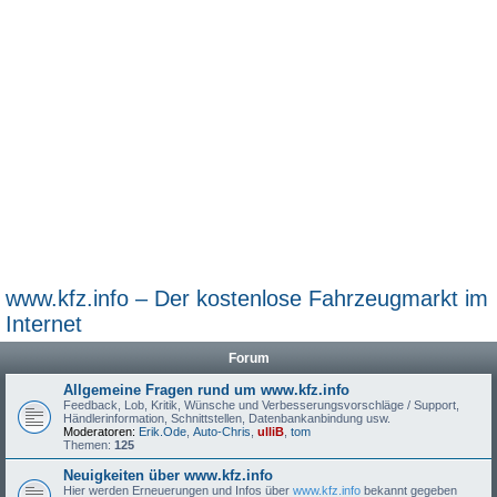
www.kfz.info – Der kostenlose Fahrzeugmarkt im
Internet
Forum
Allgemeine Fragen rund um www.kfz.info
Feedback, Lob, Kritik, Wünsche und Verbesserungsvorschläge / Support,
Händlerinformation, Schnittstellen, Datenbankanbindung usw.
Moderatoren:
Erik.Ode
,
Auto-Chris
,
ulliB
,
tom
Themen:
125
Neuigkeiten über www.kfz.info
Hier werden Erneuerungen und Infos über
www.kfz.info
bekannt gegeben