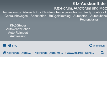
Kfz-Auskunft.de
Kfz-Forum, Autoforum und Mot
Impressum
-
Datenschutz
-
Kfz-Versicherungsvergleich
-
Handyzubehör
-
L
Gebrauchtwagen
-
Schulferien
-
Bußgeldkatalog
-
Autobörse
-
Autozubehö
Routenplaner
KFZ-Steuer
Autokennzeichen
Auto Reimport
Autoleasing
FAQ
Anmelden
S
Kfz Forum - Auto, Motorrad und LKW
Kfz Forum - Auto, Motorrad und LKW
www.kfz.info – Der kostenlose Fahrzeugmarkt im Internet
u
c
h
e