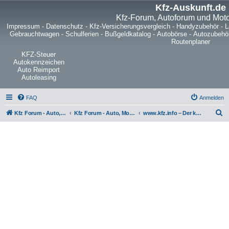
Kfz-Auskunft.de
Kfz-Forum, Autoforum und Mot
Impressum
-
Datenschutz
-
Kfz-Versicherungsvergleich
-
Handyzubehör
-
L
Gebrauchtwagen
-
Schulferien
-
Bußgeldkatalog
-
Autobörse
-
Autozubehö
Routenplaner
KFZ-Steuer
Autokennzeichen
Auto Reimport
Autoleasing
FAQ
Anmelden
S
Kfz Forum - Auto, Motorrad und LKW
Kfz Forum - Auto, Motorrad und LKW
www.kfz.info – Der kostenlose Fahrzeugmarkt im Internet
u
c
h
e