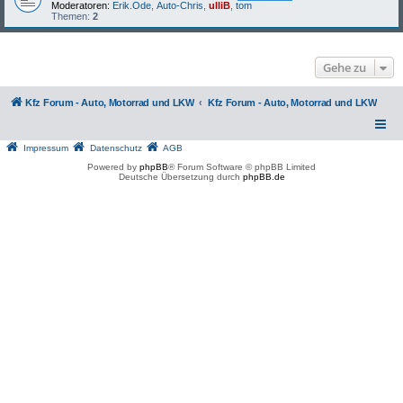
Moderatoren:
Erik.Ode
,
Auto-Chris
,
ulliB
,
tom
Themen:
2
Gehe zu
Kfz Forum - Auto, Motorrad und LKW
Kfz Forum - Auto, Motorrad und LKW
Impressum
Datenschutz
AGB
Powered by
phpBB
® Forum Software © phpBB Limited
Deutsche Übersetzung durch
phpBB.de