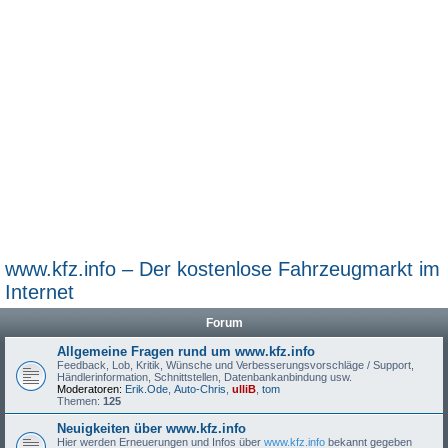
www.kfz.info – Der kostenlose Fahrzeugmarkt im
Internet
Forum
Allgemeine Fragen rund um www.kfz.info
Feedback, Lob, Kritik, Wünsche und Verbesserungsvorschläge / Support,
Händlerinformation, Schnittstellen, Datenbankanbindung usw.
Moderatoren:
Erik.Ode
,
Auto-Chris
,
ulliB
,
tom
Themen:
125
Neuigkeiten über www.kfz.info
Hier werden Erneuerungen und Infos über
www.kfz.info
bekannt gegeben