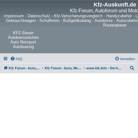
Kfz-Auskunft.de
Kfz-Forum, Autoforum und Mot
Impressum
-
Datenschutz
-
Kfz-Versicherungsvergleich
-
Handyzubehör
-
L
Gebrauchtwagen
-
Schulferien
-
Bußgeldkatalog
-
Autobörse
-
Autozubehö
Routenplaner
KFZ-Steuer
Autokennzeichen
Auto Reimport
Autoleasing
FAQ
Anmelden
S
Kfz Forum - Auto, Motorrad und LKW
Kfz Forum - Auto, Motorrad und LKW
www.kfz.info – Der kostenlose Fahrzeugmarkt im Internet
u
c
h
e