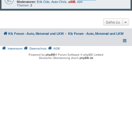
Moderatoren:
Erik.Ode
,
Auto-Chris
,
ulliB
,
tom
Themen:
2
Gehe zu
Kfz Forum - Auto, Motorrad und LKW
Kfz Forum - Auto, Motorrad und LKW
Impressum
Datenschutz
AGB
Powered by
phpBB
® Forum Software © phpBB Limited
Deutsche Übersetzung durch
phpBB.de