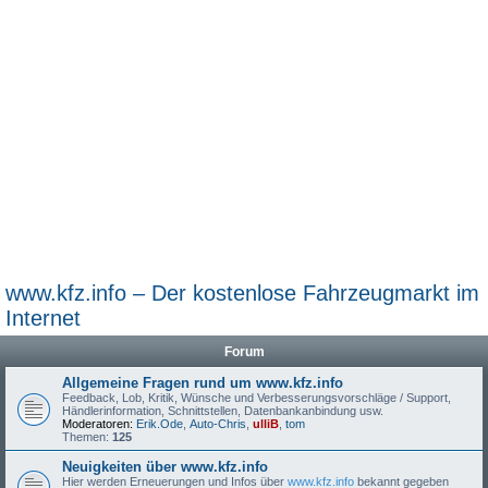
www.kfz.info – Der kostenlose Fahrzeugmarkt im
Internet
Forum
Allgemeine Fragen rund um www.kfz.info
Feedback, Lob, Kritik, Wünsche und Verbesserungsvorschläge / Support,
Händlerinformation, Schnittstellen, Datenbankanbindung usw.
Moderatoren:
Erik.Ode
,
Auto-Chris
,
ulliB
,
tom
Themen:
125
Neuigkeiten über www.kfz.info
Hier werden Erneuerungen und Infos über
www.kfz.info
bekannt gegeben