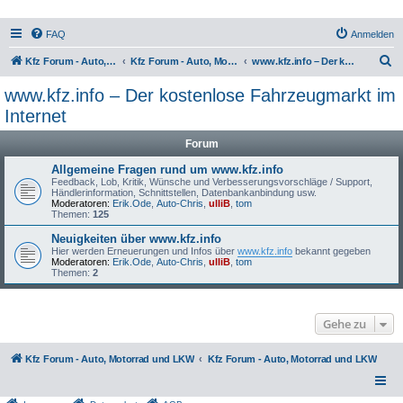
FAQ
Anmelden
S
Kfz Forum - Auto, Motorrad und LKW
Kfz Forum - Auto, Motorrad und LKW
www.kfz.info – Der kostenlose Fahrzeugmarkt im Internet
u
www.kfz.info – Der kostenlose Fahrzeugmarkt im
c
Internet
h
Forum
e
Allgemeine Fragen rund um www.kfz.info
Feedback, Lob, Kritik, Wünsche und Verbesserungsvorschläge / Support,
Händlerinformation, Schnittstellen, Datenbankanbindung usw.
Moderatoren:
Erik.Ode
,
Auto-Chris
,
ulliB
,
tom
Themen:
125
Neuigkeiten über www.kfz.info
Hier werden Erneuerungen und Infos über
www.kfz.info
bekannt gegeben
Moderatoren:
Erik.Ode
,
Auto-Chris
,
ulliB
,
tom
Themen:
2
Gehe zu
Kfz Forum - Auto, Motorrad und LKW
Kfz Forum - Auto, Motorrad und LKW