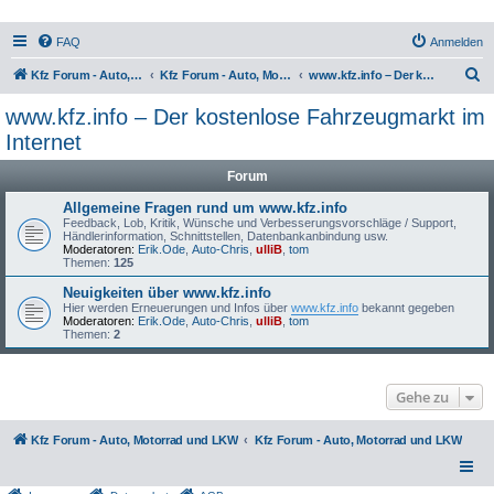
FAQ
Anmelden
S
Kfz Forum - Auto, Motorrad und LKW
Kfz Forum - Auto, Motorrad und LKW
www.kfz.info – Der kostenlose Fahrzeugmarkt im Internet
u
www.kfz.info – Der kostenlose Fahrzeugmarkt im
c
Internet
h
Forum
e
Allgemeine Fragen rund um www.kfz.info
Feedback, Lob, Kritik, Wünsche und Verbesserungsvorschläge / Support,
Händlerinformation, Schnittstellen, Datenbankanbindung usw.
Moderatoren:
Erik.Ode
,
Auto-Chris
,
ulliB
,
tom
Themen:
125
Neuigkeiten über www.kfz.info
Hier werden Erneuerungen und Infos über
www.kfz.info
bekannt gegeben
Moderatoren:
Erik.Ode
,
Auto-Chris
,
ulliB
,
tom
Themen:
2
Gehe zu
Kfz Forum - Auto, Motorrad und LKW
Kfz Forum - Auto, Motorrad und LKW