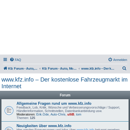
FAQ
Anmelden
S
Kfz Forum - Auto, Motorrad und LKW
Kfz Forum - Auto, Motorrad und LKW
www.kfz.info – Der kostenlose Fahrzeugmarkt im Internet
u
www.kfz.info – Der kostenlose Fahrzeugmarkt im
c
Internet
h
Forum
e
Allgemeine Fragen rund um www.kfz.info
Feedback, Lob, Kritik, Wünsche und Verbesserungsvorschläge / Support,
Händlerinformation, Schnittstellen, Datenbankanbindung usw.
Moderatoren:
Erik.Ode
,
Auto-Chris
,
ulliB
,
tom
Themen:
125
Neuigkeiten über www.kfz.info
Hier werden Erneuerungen und Infos über
www.kfz.info
bekannt gegeben