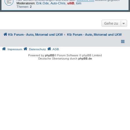
Moderatoren:
Erik.Ode
,
Auto-Chris
,
ulliB
,
tom
Themen:
2
Gehe zu
Kfz Forum - Auto, Motorrad und LKW
Kfz Forum - Auto, Motorrad und LKW
Impressum
Datenschutz
AGB
Powered by
phpBB
® Forum Software © phpBB Limited
Deutsche Übersetzung durch
phpBB.de