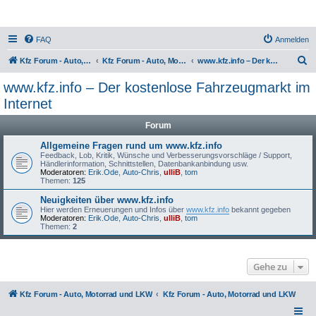
FAQ
Anmelden
S
Kfz Forum - Auto, Motorrad und LKW
Kfz Forum - Auto, Motorrad und LKW
www.kfz.info – Der kostenlose Fahrzeugmarkt im Internet
u
www.kfz.info – Der kostenlose Fahrzeugmarkt im
c
Internet
h
Forum
e
Allgemeine Fragen rund um www.kfz.info
Feedback, Lob, Kritik, Wünsche und Verbesserungsvorschläge / Support,
Händlerinformation, Schnittstellen, Datenbankanbindung usw.
Moderatoren:
Erik.Ode
,
Auto-Chris
,
ulliB
,
tom
Themen:
125
Neuigkeiten über www.kfz.info
Hier werden Erneuerungen und Infos über
www.kfz.info
bekannt gegeben
Moderatoren:
Erik.Ode
,
Auto-Chris
,
ulliB
,
tom
Themen:
2
Gehe zu
Kfz Forum - Auto, Motorrad und LKW
Kfz Forum - Auto, Motorrad und LKW