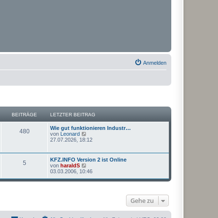
Anmelden
BEITRÄGE
LETZTER BEITRAG
Wie gut funktionieren Industr…
480
N
von
Leonard
e
27.07.2026, 18:12
u
e
s
KFZ.INFO Version 2 ist Online
5
t
N
von
haraldS
e
e
03.03.2006, 10:46
r
u
B
e
e
s
i
t
t
Gehe zu
e
r
r
a
B
g
e