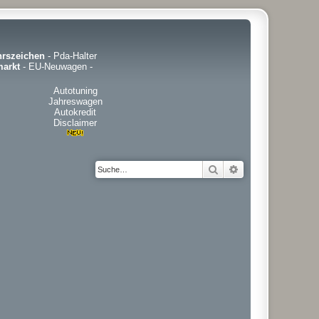
hrszeichen
-
Pda-Halter
arkt
-
EU-Neuwagen
-
Autotuning
Jahreswagen
Autokredit
Disclaimer
Suche
Erweiterte Suche