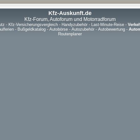
Kfz-Auskunft.de
Kfz-Forum, Autoforum und Motorradforum
utz
-
Kfz-Versicherungsvergleich
-
Handyzubehör
-
Last-Minute-Reise
-
Verke
ulferien
-
Bußgeldkatalog
-
Autobörse
-
Autozubehör
-
Autobewertung
-
Autom
Routenplaner