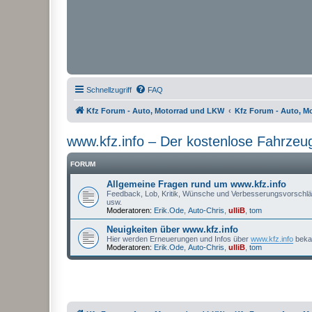
Schnellzugriff
FAQ
Kfz Forum - Auto, Motorrad und LKW
Kfz Forum - Auto, M
www.kfz.info – Der kostenlose Fahrzeu
FORUM
Allgemeine Fragen rund um www.kfz.info
Feedback, Lob, Kritik, Wünsche und Verbesserungsvorschläge
usw.
Moderatoren:
Erik.Ode
,
Auto-Chris
,
ulliB
,
tom
Neuigkeiten über www.kfz.info
Hier werden Erneuerungen und Infos über
www.kfz.info
beka
Moderatoren:
Erik.Ode
,
Auto-Chris
,
ulliB
,
tom