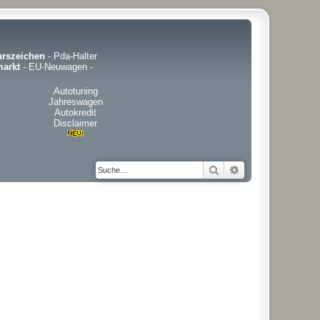
hrszeichen
-
Pda-Halter
arkt
-
EU-Neuwagen
-
Autotuning
Jahreswagen
Autokredit
Disclaimer
Suche
Erweiterte Suche