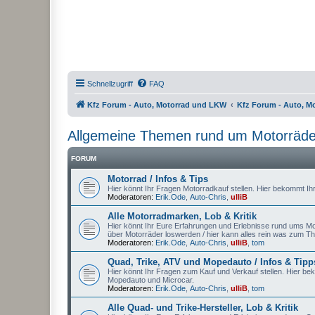
Schnellzugriff
FAQ
Kfz Forum - Auto, Motorrad und LKW
Kfz Forum - Auto, M
Allgemeine Themen rund um Motorräder,
FORUM
Motorrad / Infos & Tips
Hier könnt Ihr Fragen Motorradkauf stellen. Hier bekommt Ih
Moderatoren:
Erik.Ode
,
Auto-Chris
,
ulliB
Alle Motorradmarken, Lob & Kritik
Hier könnt Ihr Eure Erfahrungen und Erlebnisse rund ums Mot
über Motorräder loswerden / hier kann alles rein was zum T
Moderatoren:
Erik.Ode
,
Auto-Chris
,
ulliB
,
tom
Quad, Trike, ATV und Mopedauto / Infos & Tipp
Hier könnt Ihr Fragen zum Kauf und Verkauf stellen. Hier be
Mopedauto und Microcar.
Moderatoren:
Erik.Ode
,
Auto-Chris
,
ulliB
,
tom
Alle Quad- und Trike-Hersteller, Lob & Kritik