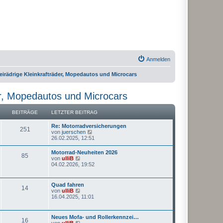
Anmelden
irädrige Kleinkrafträder, Mopedautos und Microcars
er, Mopedautos und Microcars
BEITRÄGE
LETZTER BEITRAG
Re: Motorradversicherungen
251
N
von
juerschen
e
26.02.2025, 12:51
u
e
Motorrad-Neuheiten 2026
85
s
N
von
ulliB
t
e
04.02.2026, 19:52
e
u
r
e
B
s
Quad fahren
e
14
t
N
von
ulliB
i
e
e
16.04.2025, 11:01
t
r
u
r
B
e
a
e
s
g
Neues Mofa- und Rollerkennzei…
i
16
t
N