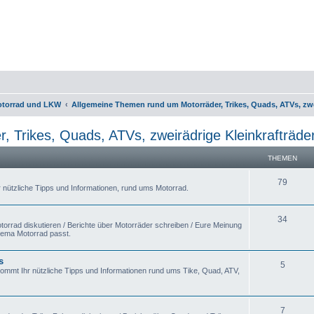
otorrad und LKW
Allgemeine Themen rund um Motorräder, Trikes, Quads, ATVs, zwe
 Trikes, Quads, ATVs, zweirädrige Kleinkrafträd
THEMEN
79
r nützliche Tipps und Informationen, rund ums Motorrad.
34
orrad diskutieren / Berichte über Motorräder schreiben / Eure Meinung
hema Motorrad passt.
s
5
kommt Ihr nützliche Tipps und Informationen rund ums Tike, Quad, ATV,
7