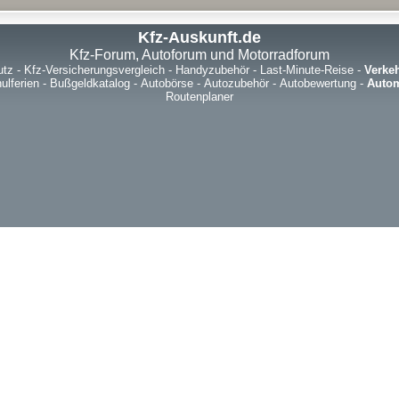
Kfz-Auskunft.de
Kfz-Forum, Autoforum und Motorradforum
utz
-
Kfz-Versicherungsvergleich
-
Handyzubehör
-
Last-Minute-Reise
-
Verke
ulferien
-
Bußgeldkatalog
-
Autobörse
-
Autozubehör
-
Autobewertung
-
Autom
Routenplaner