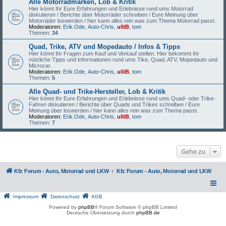
Alle Motorradmarken, Lob & Kritik
Hier könnt Ihr Eure Erfahrungen und Erlebnisse rund ums Motorrad
diskutieren / Berichte über Motorräder schreiben / Eure Meinung über
Motorräder loswerden / hier kann alles rein was zum Thema Motorrad passt.
Moderatoren:
Erik.Ode
,
Auto-Chris
,
ulliB
,
tom
Themen:
34
Quad, Trike, ATV und Mopedauto / Infos & Tipps
Hier könnt Ihr Fragen zum Kauf und Verkauf stellen. Hier bekommt Ihr
nützliche Tipps und Informationen rund ums Tike, Quad, ATV, Mopedauto und
Microcar.
Moderatoren:
Erik.Ode
,
Auto-Chris
,
ulliB
,
tom
Themen:
5
Alle Quad- und Trike-Hersteller, Lob & Kritik
Hier könnt Ihr Eure Erfahrungen und Erlebnisse rund ums Quad- oder Trike-
Fahren diskutieren / Berichte über Quads und Trikes schreiben / Eure
Meinung über loswerden / hier kann alles rein was zum Thema passt.
Moderatoren:
Erik.Ode
,
Auto-Chris
,
ulliB
,
tom
Themen:
7
Gehe zu
Kfz Forum - Auto, Motorrad und LKW
Kfz Forum - Auto, Motorrad und LKW
Impressum
Datenschutz
AGB
Powered by
phpBB
® Forum Software © phpBB Limited
Deutsche Übersetzung durch
phpBB.de