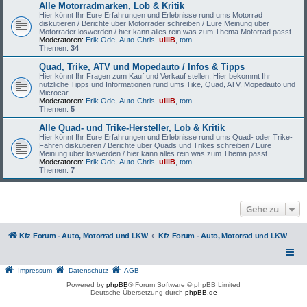
Alle Motorradmarken, Lob & Kritik
Hier könnt Ihr Eure Erfahrungen und Erlebnisse rund ums Motorrad
diskutieren / Berichte über Motorräder schreiben / Eure Meinung über
Motorräder loswerden / hier kann alles rein was zum Thema Motorrad passt.
Moderatoren:
Erik.Ode
,
Auto-Chris
,
ulliB
,
tom
Themen:
34
Quad, Trike, ATV und Mopedauto / Infos & Tipps
Hier könnt Ihr Fragen zum Kauf und Verkauf stellen. Hier bekommt Ihr
nützliche Tipps und Informationen rund ums Tike, Quad, ATV, Mopedauto und
Microcar.
Moderatoren:
Erik.Ode
,
Auto-Chris
,
ulliB
,
tom
Themen:
5
Alle Quad- und Trike-Hersteller, Lob & Kritik
Hier könnt Ihr Eure Erfahrungen und Erlebnisse rund ums Quad- oder Trike-
Fahren diskutieren / Berichte über Quads und Trikes schreiben / Eure
Meinung über loswerden / hier kann alles rein was zum Thema passt.
Moderatoren:
Erik.Ode
,
Auto-Chris
,
ulliB
,
tom
Themen:
7
Gehe zu
Kfz Forum - Auto, Motorrad und LKW
Kfz Forum - Auto, Motorrad und LKW
Impressum
Datenschutz
AGB
Powered by
phpBB
® Forum Software © phpBB Limited
Deutsche Übersetzung durch
phpBB.de