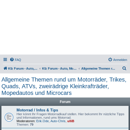
FAQ
Anmelden
S
Kfz Forum - Auto, Motorrad und LKW
Kfz Forum - Auto, Motorrad und LKW
Allgemeine Themen rund um Motorräder, Trikes, Quads, ATVs, zweirädrige Kleinkrafträder, Mopedautos und Microcars
u
Allgemeine Themen rund um Motorräder, Trikes,
c
Quads, ATVs, zweirädrige Kleinkrafträder,
h
Mopedautos und Microcars
e
Forum
Motorrad / Infos & Tips
Hier könnt Ihr Fragen Motorradkauf stellen. Hier bekommt Ihr nützliche Tipps
und Informationen, rund ums Motorrad.
Moderatoren:
Erik.Ode
,
Auto-Chris
,
ulliB
Themen:
79