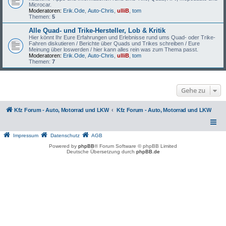
Microcar.
Moderatoren:
Erik.Ode
,
Auto-Chris
,
ulliB
,
tom
Themen:
5
Alle Quad- und Trike-Hersteller, Lob & Kritik
Hier könnt Ihr Eure Erfahrungen und Erlebnisse rund ums Quad- oder Trike-
Fahren diskutieren / Berichte über Quads und Trikes schreiben / Eure
Meinung über loswerden / hier kann alles rein was zum Thema passt.
Moderatoren:
Erik.Ode
,
Auto-Chris
,
ulliB
,
tom
Themen:
7
Gehe zu
Kfz Forum - Auto, Motorrad und LKW
Kfz Forum - Auto, Motorrad und LKW
Impressum
Datenschutz
AGB
Powered by
phpBB
® Forum Software © phpBB Limited
Deutsche Übersetzung durch
phpBB.de