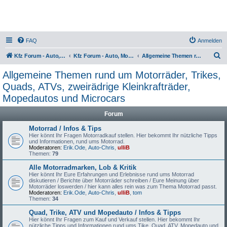
FAQ
Anmelden
S
Kfz Forum - Auto, Motorrad und LKW
Kfz Forum - Auto, Motorrad und LKW
Allgemeine Themen rund um Motorräder, Trikes, Quads, ATVs, zweirädrige Kleinkrafträder, Mopedautos und Microcars
u
Allgemeine Themen rund um Motorräder, Trikes,
c
Quads, ATVs, zweirädrige Kleinkrafträder,
h
Mopedautos und Microcars
e
Forum
Motorrad / Infos & Tips
Hier könnt Ihr Fragen Motorradkauf stellen. Hier bekommt Ihr nützliche Tipps
und Informationen, rund ums Motorrad.
Moderatoren:
Erik.Ode
,
Auto-Chris
,
ulliB
Themen:
79
Alle Motorradmarken, Lob & Kritik
Hier könnt Ihr Eure Erfahrungen und Erlebnisse rund ums Motorrad
diskutieren / Berichte über Motorräder schreiben / Eure Meinung über
Motorräder loswerden / hier kann alles rein was zum Thema Motorrad passt.
Moderatoren:
Erik.Ode
,
Auto-Chris
,
ulliB
,
tom
Themen:
34
Quad, Trike, ATV und Mopedauto / Infos & Tipps
Hier könnt Ihr Fragen zum Kauf und Verkauf stellen. Hier bekommt Ihr
nützliche Tipps und Informationen rund ums Tike, Quad, ATV, Mopedauto und