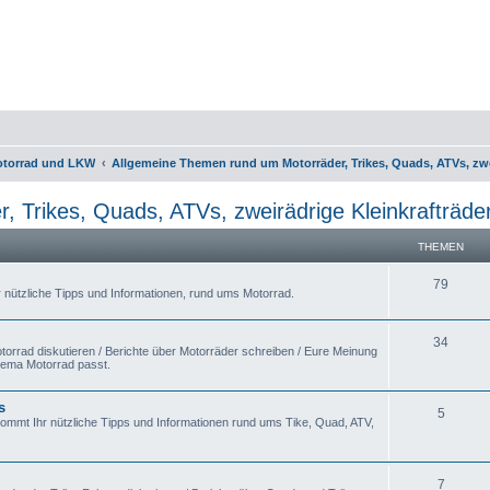
otorrad und LKW
Allgemeine Themen rund um Motorräder, Trikes, Quads, ATVs, zwe
 Trikes, Quads, ATVs, zweirädrige Kleinkrafträd
THEMEN
79
r nützliche Tipps und Informationen, rund ums Motorrad.
34
orrad diskutieren / Berichte über Motorräder schreiben / Eure Meinung
hema Motorrad passt.
s
5
kommt Ihr nützliche Tipps und Informationen rund ums Tike, Quad, ATV,
7