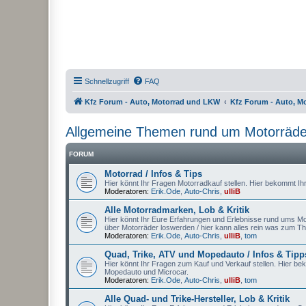
Schnellzugriff
FAQ
Kfz Forum - Auto, Motorrad und LKW
Kfz Forum - Auto, M
Allgemeine Themen rund um Motorräder,
FORUM
Motorrad / Infos & Tips
Hier könnt Ihr Fragen Motorradkauf stellen. Hier bekommt Ih
Moderatoren:
Erik.Ode
,
Auto-Chris
,
ulliB
Alle Motorradmarken, Lob & Kritik
Hier könnt Ihr Eure Erfahrungen und Erlebnisse rund ums Mot
über Motorräder loswerden / hier kann alles rein was zum T
Moderatoren:
Erik.Ode
,
Auto-Chris
,
ulliB
,
tom
Quad, Trike, ATV und Mopedauto / Infos & Tipp
Hier könnt Ihr Fragen zum Kauf und Verkauf stellen. Hier be
Mopedauto und Microcar.
Moderatoren:
Erik.Ode
,
Auto-Chris
,
ulliB
,
tom
Alle Quad- und Trike-Hersteller, Lob & Kritik