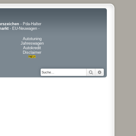
hrszeichen
-
Pda-Halter
arkt
-
EU-Neuwagen
-
Autotuning
Jahreswagen
Autokredit
Disclaimer
Suche
Erweiterte Suche