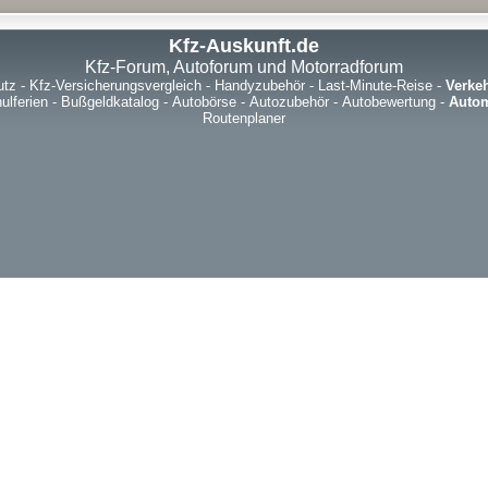
Kfz-Auskunft.de
Kfz-Forum, Autoforum und Motorradforum
utz
-
Kfz-Versicherungsvergleich
-
Handyzubehör
-
Last-Minute-Reise
-
Verke
ulferien
-
Bußgeldkatalog
-
Autobörse
-
Autozubehör
-
Autobewertung
-
Autom
Routenplaner