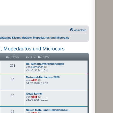
Anmelden
irädrige Kleinkrafträder, Mopedautos und Microcars
er, Mopedautos und Microcars
BEITRÄGE
LETZTER BEITRAG
Re: Motorradversicherungen
251
N
von
juerschen
e
26.02.2025, 12:51
u
e
Motorrad-Neuheiten 2026
85
s
N
von
ulliB
t
e
04.02.2026, 19:52
e
u
r
e
B
s
Quad fahren
e
14
t
N
von
ulliB
i
e
e
16.04.2025, 11:01
t
r
u
r
B
e
a
e
s
g
Neues Mofa- und Rollerkennzei…
i
16
t
N