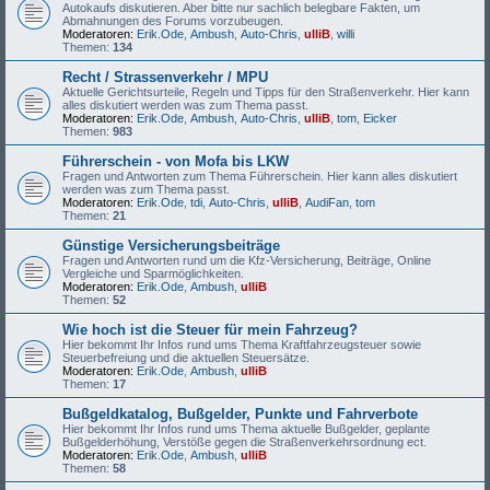
Autokaufs diskutieren. Aber bitte nur sachlich belegbare Fakten, um
Abmahnungen des Forums vorzubeugen.
Moderatoren:
Erik.Ode
,
Ambush
,
Auto-Chris
,
ulliB
,
willi
Themen:
134
Recht / Strassenverkehr / MPU
Aktuelle Gerichtsurteile, Regeln und Tipps für den Straßenverkehr. Hier kann
alles diskutiert werden was zum Thema passt.
Moderatoren:
Erik.Ode
,
Ambush
,
Auto-Chris
,
ulliB
,
tom
,
Eicker
Themen:
983
Führerschein - von Mofa bis LKW
Fragen und Antworten zum Thema Führerschein. Hier kann alles diskutiert
werden was zum Thema passt.
Moderatoren:
Erik.Ode
,
tdi
,
Auto-Chris
,
ulliB
,
AudiFan
,
tom
Themen:
21
Günstige Versicherungsbeiträge
Fragen und Antworten rund um die Kfz-Versicherung, Beiträge, Online
Vergleiche und Sparmöglichkeiten.
Moderatoren:
Erik.Ode
,
Ambush
,
ulliB
Themen:
52
Wie hoch ist die Steuer für mein Fahrzeug?
Hier bekommt Ihr Infos rund ums Thema Kraftfahrzeugsteuer sowie
Steuerbefreiung und die aktuellen Steuersätze.
Moderatoren:
Erik.Ode
,
Ambush
,
ulliB
Themen:
17
Bußgeldkatalog, Bußgelder, Punkte und Fahrverbote
Hier bekommt Ihr Infos rund ums Thema aktuelle Bußgelder, geplante
Bußgelderhöhung, Verstöße gegen die Straßenverkehrsordnung ect.
Moderatoren:
Erik.Ode
,
Ambush
,
ulliB
Themen:
58