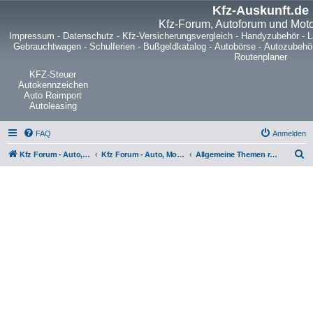
Kfz-Auskunft.de
Kfz-Forum, Autoforum und Mot
Impressum
-
Datenschutz
-
Kfz-Versicherungsvergleich
-
Handyzubehör
-
L
Gebrauchtwagen
-
Schulferien
-
Bußgeldkatalog
-
Autobörse
-
Autozubehö
Routenplaner
KFZ-Steuer
Autokennzeichen
Auto Reimport
Autoleasing
FAQ
Anmelden
S
Kfz Forum - Auto, Motorrad und LKW
Kfz Forum - Auto, Motorrad und LKW
Allgemeine Themen rund ums Kfz
u
c
h
e