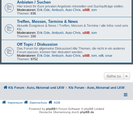
Anbieten / Suchen
Hier könnt Ihr Eure privaten Angebote reinstellen und Suchaufträge stellen.
Moderatoren:
Erik.Ode
,
Ambush
,
Auto-Chris
,
ulliB
,
tom
Themen:
636
Treffen, Messen, Termine & News
Aktuelle Ereignisse & News / Treffen, Messen & Termine / alle Infos rund ums
Kfz.
Moderatoren:
Erik.Ode
,
Ambush
,
Auto-Chris
,
ulliB
,
tom
Themen:
150
Off Topic / Diskussion
Das Forum für allgemeine Diskussion! Alle Themen, die nicht in ein anderes
Forum passen, können hier diskutiert werden.
Moderatoren:
Erik.Ode
,
Ambush
,
Auto-Chris
,
ulliB
,
tom
,
willi
,
snue
Themen:
9752
Gehe zu
Kfz Forum - Auto, Motorrad und LKW
Kfz Forum - Auto, Motorrad und LKW
Impressum
Datenschutz
AGB
Powered by
phpBB
® Forum Software © phpBB Limited
Deutsche Übersetzung durch
phpBB.de