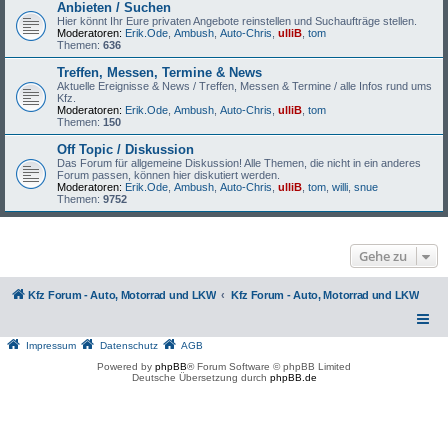
Anbieten / Suchen
Hier könnt Ihr Eure privaten Angebote reinstellen und Suchaufträge stellen.
Moderatoren:
Erik.Ode
,
Ambush
,
Auto-Chris
,
ulliB
,
tom
Themen:
636
Treffen, Messen, Termine & News
Aktuelle Ereignisse & News / Treffen, Messen & Termine / alle Infos rund ums
Kfz.
Moderatoren:
Erik.Ode
,
Ambush
,
Auto-Chris
,
ulliB
,
tom
Themen:
150
Off Topic / Diskussion
Das Forum für allgemeine Diskussion! Alle Themen, die nicht in ein anderes
Forum passen, können hier diskutiert werden.
Moderatoren:
Erik.Ode
,
Ambush
,
Auto-Chris
,
ulliB
,
tom
,
willi
,
snue
Themen:
9752
Gehe zu
Kfz Forum - Auto, Motorrad und LKW
Kfz Forum - Auto, Motorrad und LKW
Impressum
Datenschutz
AGB
Powered by
phpBB
® Forum Software © phpBB Limited
Deutsche Übersetzung durch
phpBB.de