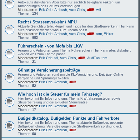
Autokaufs diskutieren. Aber bitte nur sachlich belegbare Fakten, um
Abmahnungen des Forums vorzubeugen.
Moderatoren:
Erik.Ode
,
Ambush
,
Auto-Chris
,
ulliB
,
willi
Themen:
134
Recht / Strassenverkehr / MPU
Aktuelle Gerichtsurteile, Regeln und Tipps für den Straßenverkehr. Hier kann
alles diskutiert werden was zum Thema passt.
Moderatoren:
Erik.Ode
,
Ambush
,
Auto-Chris
,
ulliB
,
tom
,
Eicker
Themen:
983
Führerschein - von Mofa bis LKW
Fragen und Antworten zum Thema Führerschein. Hier kann alles diskutiert
werden was zum Thema passt.
Moderatoren:
Erik.Ode
,
tdi
,
Auto-Chris
,
ulliB
,
AudiFan
,
tom
Themen:
21
Günstige Versicherungsbeiträge
Fragen und Antworten rund um die Kfz-Versicherung, Beiträge, Online
Vergleiche und Sparmöglichkeiten.
Moderatoren:
Erik.Ode
,
Ambush
,
ulliB
Themen:
52
Wie hoch ist die Steuer für mein Fahrzeug?
Hier bekommt Ihr Infos rund ums Thema Kraftfahrzeugsteuer sowie
Steuerbefreiung und die aktuellen Steuersätze.
Moderatoren:
Erik.Ode
,
Ambush
,
ulliB
Themen:
17
Bußgeldkatalog, Bußgelder, Punkte und Fahrverbote
Hier bekommt Ihr Infos rund ums Thema aktuelle Bußgelder, geplante
Bußgelderhöhung, Verstöße gegen die Straßenverkehrsordnung ect.
Moderatoren:
Erik.Ode
,
Ambush
,
ulliB
Themen:
58