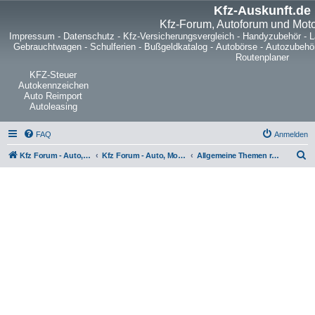
Kfz-Auskunft.de
Kfz-Forum, Autoforum und Mot
Impressum
-
Datenschutz
-
Kfz-Versicherungsvergleich
-
Handyzubehör
-
L
Gebrauchtwagen
-
Schulferien
-
Bußgeldkatalog
-
Autobörse
-
Autozubehö
Routenplaner
KFZ-Steuer
Autokennzeichen
Auto Reimport
Autoleasing
FAQ
Anmelden
S
Kfz Forum - Auto, Motorrad und LKW
Kfz Forum - Auto, Motorrad und LKW
Allgemeine Themen rund ums Kfz
u
c
h
e