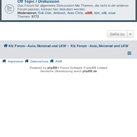
Off Topic / Diskussion
Das Forum für allgemeine Diskussion! Alle Themen, die nicht in ein anderes
Forum passen, können hier diskutiert werden.
Moderatoren:
Erik.Ode
,
Ambush
,
Auto-Chris
,
ulliB
,
tom
,
willi
,
snue
Themen:
9772
Gehe zu
Kfz Forum - Auto, Motorrad und LKW
Kfz Forum - Auto, Motorrad und LKW
Impressum
Datenschutz
AGB
Powered by
phpBB
® Forum Software © phpBB Limited
Deutsche Übersetzung durch
phpBB.de