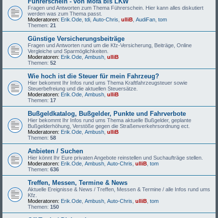
Führerschein - von Mofa bis LKW
Fragen und Antworten zum Thema Führerschein. Hier kann alles diskutiert
werden was zum Thema passt.
Moderatoren:
Erik.Ode
,
tdi
,
Auto-Chris
,
ulliB
,
AudiFan
,
tom
Themen:
21
Günstige Versicherungsbeiträge
Fragen und Antworten rund um die Kfz-Versicherung, Beiträge, Online
Vergleiche und Sparmöglichkeiten.
Moderatoren:
Erik.Ode
,
Ambush
,
ulliB
Themen:
52
Wie hoch ist die Steuer für mein Fahrzeug?
Hier bekommt Ihr Infos rund ums Thema Kraftfahrzeugsteuer sowie
Steuerbefreiung und die aktuellen Steuersätze.
Moderatoren:
Erik.Ode
,
Ambush
,
ulliB
Themen:
17
Bußgeldkatalog, Bußgelder, Punkte und Fahrverbote
Hier bekommt Ihr Infos rund ums Thema aktuelle Bußgelder, geplante
Bußgelderhöhung, Verstöße gegen die Straßenverkehrsordnung ect.
Moderatoren:
Erik.Ode
,
Ambush
,
ulliB
Themen:
58
Anbieten / Suchen
Hier könnt Ihr Eure privaten Angebote reinstellen und Suchaufträge stellen.
Moderatoren:
Erik.Ode
,
Ambush
,
Auto-Chris
,
ulliB
,
tom
Themen:
636
Treffen, Messen, Termine & News
Aktuelle Ereignisse & News / Treffen, Messen & Termine / alle Infos rund ums
Kfz.
Moderatoren:
Erik.Ode
,
Ambush
,
Auto-Chris
,
ulliB
,
tom
Themen:
150