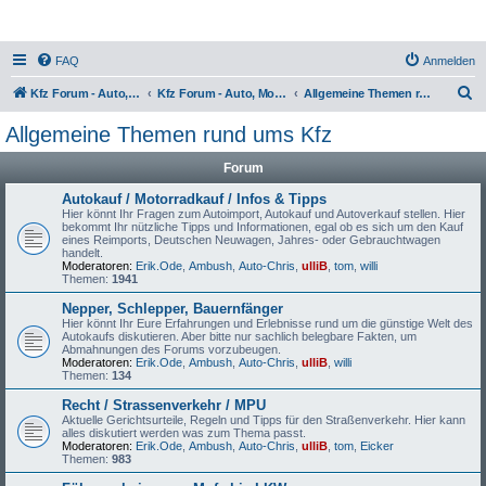
FAQ
Anmelden
S
Kfz Forum - Auto, Motorrad und LKW
Kfz Forum - Auto, Motorrad und LKW
Allgemeine Themen rund ums Kfz
u
Allgemeine Themen rund ums Kfz
c
Forum
h
e
Autokauf / Motorradkauf / Infos & Tipps
Hier könnt Ihr Fragen zum Autoimport, Autokauf und Autoverkauf stellen. Hier
bekommt Ihr nützliche Tipps und Informationen, egal ob es sich um den Kauf
eines Reimports, Deutschen Neuwagen, Jahres- oder Gebrauchtwagen
handelt.
Moderatoren:
Erik.Ode
,
Ambush
,
Auto-Chris
,
ulliB
,
tom
,
willi
Themen:
1941
Nepper, Schlepper, Bauernfänger
Hier könnt Ihr Eure Erfahrungen und Erlebnisse rund um die günstige Welt des
Autokaufs diskutieren. Aber bitte nur sachlich belegbare Fakten, um
Abmahnungen des Forums vorzubeugen.
Moderatoren:
Erik.Ode
,
Ambush
,
Auto-Chris
,
ulliB
,
willi
Themen:
134
Recht / Strassenverkehr / MPU
Aktuelle Gerichtsurteile, Regeln und Tipps für den Straßenverkehr. Hier kann
alles diskutiert werden was zum Thema passt.
Moderatoren:
Erik.Ode
,
Ambush
,
Auto-Chris
,
ulliB
,
tom
,
Eicker
Themen:
983