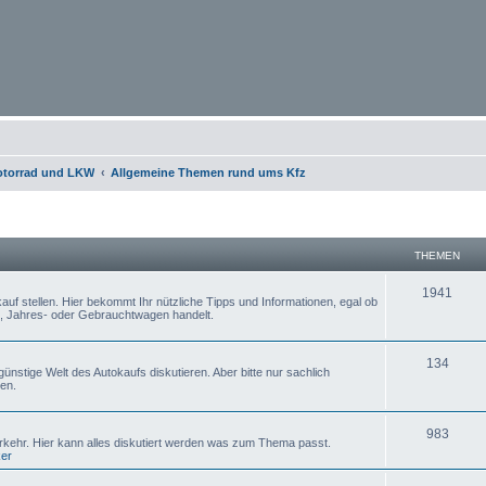
otorrad und LKW
Allgemeine Themen rund ums Kfz
THEMEN
1941
uf stellen. Hier bekommt Ihr nützliche Tipps und Informationen, egal ob
, Jahres- oder Gebrauchtwagen handelt.
134
ünstige Welt des Autokaufs diskutieren. Aber bitte nur sachlich
en.
983
erkehr. Hier kann alles diskutiert werden was zum Thema passt.
ker