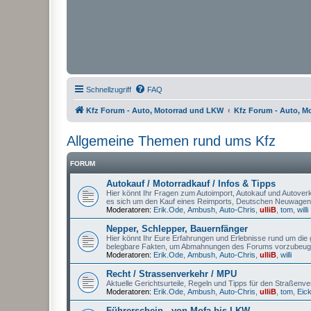
Schnellzugriff
FAQ
Kfz Forum - Auto, Motorrad und LKW
Kfz Forum - Auto, M
Allgemeine Themen rund ums Kfz
FORUM
Autokauf / Motorradkauf / Infos & Tipps
Hier könnt Ihr Fragen zum Autoimport, Autokauf und Autoverka
es sich um den Kauf eines Reimports, Deutschen Neuwagen
Moderatoren:
Erik.Ode
,
Ambush
,
Auto-Chris
,
ulliB
,
tom
,
willi
Nepper, Schlepper, Bauernfänger
Hier könnt Ihr Eure Erfahrungen und Erlebnisse rund um die g
belegbare Fakten, um Abmahnungen des Forums vorzubeug
Moderatoren:
Erik.Ode
,
Ambush
,
Auto-Chris
,
ulliB
,
willi
Recht / Strassenverkehr / MPU
Aktuelle Gerichtsurteile, Regeln und Tipps für den Straßenv
Moderatoren:
Erik.Ode
,
Ambush
,
Auto-Chris
,
ulliB
,
tom
,
Eic
Führerschein - von Mofa bis LKW