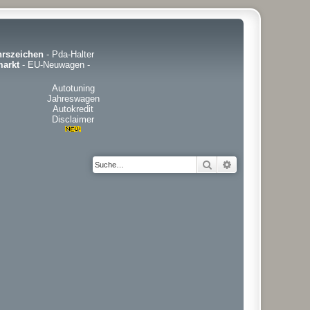
hrszeichen
-
Pda-Halter
arkt
-
EU-Neuwagen
-
Autotuning
Jahreswagen
Autokredit
Disclaimer
Suche
Erweiterte Suche