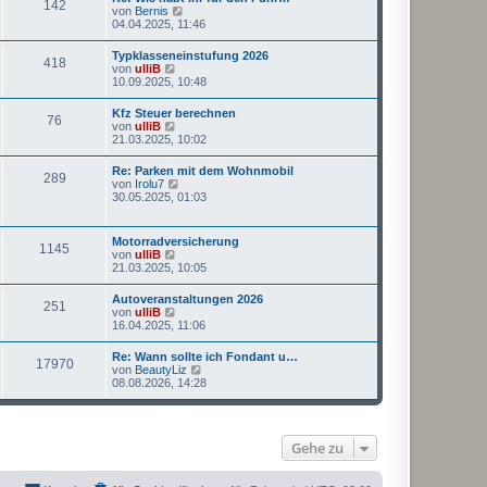
142
s
N
von
Bernis
i
t
e
04.04.2025, 11:46
t
e
u
r
r
e
a
Typklasseneinstufung 2026
B
418
s
g
N
von
ulliB
e
t
e
10.09.2025, 10:48
i
e
u
t
r
e
r
Kfz Steuer berechnen
B
76
s
a
N
von
ulliB
e
t
g
e
21.03.2025, 10:02
i
e
u
t
r
e
r
Re: Parken mit dem Wohnmobil
B
289
s
a
N
von
Irolu7
e
t
g
e
30.05.2025, 01:03
i
e
u
t
r
e
r
B
s
a
Motorradversicherung
e
1145
t
g
N
von
ulliB
i
e
e
21.03.2025, 10:05
t
r
u
r
B
e
a
Autoveranstaltungen 2026
e
251
s
g
N
von
ulliB
i
t
e
16.04.2025, 11:06
t
e
u
r
r
e
a
Re: Wann sollte ich Fondant u…
B
17970
s
g
N
von
BeautyLiz
e
t
e
08.08.2026, 14:28
i
e
u
t
r
e
r
B
s
a
e
t
g
i
Gehe zu
e
t
r
r
B
a
e