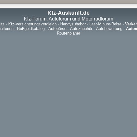
Kfz-Auskunft.de
Kfz-Forum, Autoforum und Motorradforum
utz
-
Kfz-Versicherungsvergleich
-
Handyzubehör
-
Last-Minute-Reise
-
Verke
ulferien
-
Bußgeldkatalog
-
Autobörse
-
Autozubehör
-
Autobewertung
-
Autom
Routenplaner