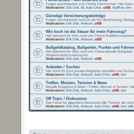
Fragen und Antworten zum Thema Führerschein. Hier kann a
Moderatoren:
Erik.Ode
,
tdi
,
Auto-Chris
,
ulliB
,
AudiFan
,
tom
Günstige Versicherungsbeiträge
Fragen und Antworten rund um die Kfz-Versicherung, Beiträg
Moderatoren:
Erik.Ode
,
Ambush
,
ulliB
Wie hoch ist die Steuer für mein Fahrzeug?
Hier bekommt Ihr Infos rund ums Thema Kraftfahrzeugsteuer 
Moderatoren:
Erik.Ode
,
Ambush
,
ulliB
Bußgeldkatalog, Bußgelder, Punkte und Fahrve
Hier bekommt Ihr Infos rund ums Thema aktuelle Bußgelder,
Straßenverkehrsordnung ect.
Moderatoren:
Erik.Ode
,
Ambush
,
ulliB
Anbieten / Suchen
Hier könnt Ihr Eure privaten Angebote reinstellen und Suchauf
Moderatoren:
Erik.Ode
,
Ambush
,
Auto-Chris
,
ulliB
,
tom
Treffen, Messen, Termine & News
Aktuelle Ereignisse & News / Treffen, Messen & Termine / all
Moderatoren:
Erik.Ode
,
Ambush
,
Auto-Chris
,
ulliB
,
tom
Off Topic / Diskussion
Das Forum für allgemeine Diskussion! Alle Themen, die nicht
Moderatoren:
Erik.Ode
,
Ambush
,
Auto-Chris
,
ulliB
,
tom
,
willi