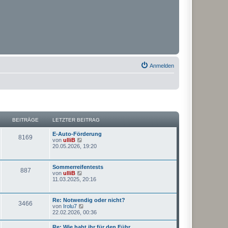
Anmelden
BEITRÄGE
LETZTER BEITRAG
E-Auto-Förderung
8169
N
von
ulliB
e
20.05.2026, 19:20
u
e
s
Sommerreifentests
887
t
N
von
ulliB
e
e
11.03.2025, 20:16
r
u
B
e
e
s
Re: Notwendig oder nicht?
i
3466
t
N
von
Irolu7
t
e
e
22.02.2026, 00:36
r
r
u
a
B
e
g
Re: Wie habt ihr für den Führ…
e