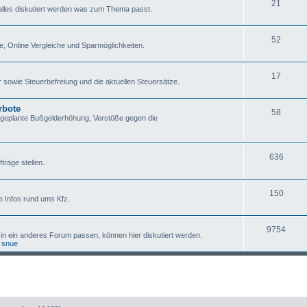
21
lles diskutiert werden was zum Thema passt.
52
e, Online Vergleiche und Sparmöglichkeiten.
17
sowie Steuerbefreiung und die aktuellen Steuersätze.
rbote
58
 geplante Bußgelderhöhung, Verstöße gegen die
636
träge stellen.
150
e Infos rund ums Kfz.
9754
 in ein anderes Forum passen, können hier diskutiert werden.
,
snue