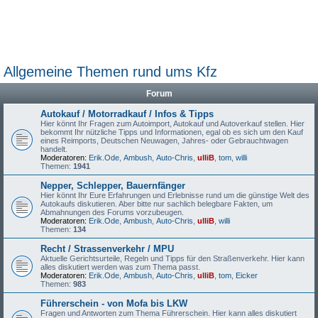
Allgemeine Themen rund ums Kfz
Forum
Autokauf / Motorradkauf / Infos & Tipps
Hier könnt Ihr Fragen zum Autoimport, Autokauf und Autoverkauf stellen. Hier
bekommt Ihr nützliche Tipps und Informationen, egal ob es sich um den Kauf
eines Reimports, Deutschen Neuwagen, Jahres- oder Gebrauchtwagen
handelt.
Moderatoren:
Erik.Ode
,
Ambush
,
Auto-Chris
,
ulliB
,
tom
,
willi
Themen:
1941
Nepper, Schlepper, Bauernfänger
Hier könnt Ihr Eure Erfahrungen und Erlebnisse rund um die günstige Welt des
Autokaufs diskutieren. Aber bitte nur sachlich belegbare Fakten, um
Abmahnungen des Forums vorzubeugen.
Moderatoren:
Erik.Ode
,
Ambush
,
Auto-Chris
,
ulliB
,
willi
Themen:
134
Recht / Strassenverkehr / MPU
Aktuelle Gerichtsurteile, Regeln und Tipps für den Straßenverkehr. Hier kann
alles diskutiert werden was zum Thema passt.
Moderatoren:
Erik.Ode
,
Ambush
,
Auto-Chris
,
ulliB
,
tom
,
Eicker
Themen:
983
Führerschein - von Mofa bis LKW
Fragen und Antworten zum Thema Führerschein. Hier kann alles diskutiert