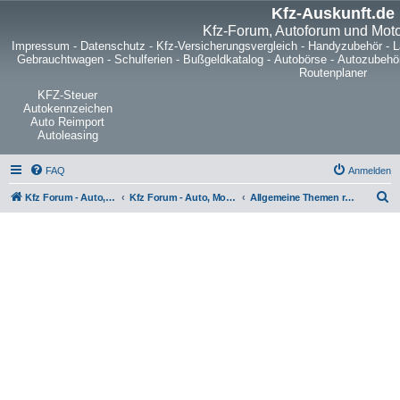
Kfz-Auskunft.de
Kfz-Forum, Autoforum und Mot
Impressum
-
Datenschutz
-
Kfz-Versicherungsvergleich
-
Handyzubehör
-
L
Gebrauchtwagen
-
Schulferien
-
Bußgeldkatalog
-
Autobörse
-
Autozubehö
Routenplaner
KFZ-Steuer
Autokennzeichen
Auto Reimport
Autoleasing
FAQ
Anmelden
S
Kfz Forum - Auto, Motorrad und LKW
Kfz Forum - Auto, Motorrad und LKW
Allgemeine Themen rund ums Kfz
u
c
h
e