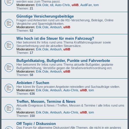
werden was zum Thema passt.
Moderatoren:
Erik.Ode
,
tdi
,
Auto-Chris
,
ulliB
,
AudiFan
,
tom
Themen:
21
Günstige Versicherungsbeiträge
Fragen und Antworten rund um die Kfz-Versicherung, Beiträge, Online
Vergleiche und Sparmöglichkeiten.
Moderatoren:
Erik.Ode
,
Ambush
,
ulliB
Themen:
52
Wie hoch ist die Steuer für mein Fahrzeug?
Hier bekommt Ihr Infos rund ums Thema Kraftfahrzeugsteuer sowie
Steuerbefreiung und die aktuellen Steuersätze.
Moderatoren:
Erik.Ode
,
Ambush
,
ulliB
Themen:
17
Bußgeldkatalog, Bußgelder, Punkte und Fahrverbote
Hier bekommt Ihr Infos rund ums Thema aktuelle Bußgelder, geplante
Bußgelderhöhung, Verstöße gegen die Straßenverkehrsordnung ect.
Moderatoren:
Erik.Ode
,
Ambush
,
ulliB
Themen:
58
Anbieten / Suchen
Hier könnt Ihr Eure privaten Angebote reinstellen und Suchaufträge stellen.
Moderatoren:
Erik.Ode
,
Ambush
,
Auto-Chris
,
ulliB
,
tom
Themen:
636
Treffen, Messen, Termine & News
Aktuelle Ereignisse & News / Treffen, Messen & Termine / alle Infos rund ums
Kfz.
Moderatoren:
Erik.Ode
,
Ambush
,
Auto-Chris
,
ulliB
,
tom
Themen:
150
Off Topic / Diskussion
Das Forum für allgemeine Diskussion! Alle Themen, die nicht in ein anderes