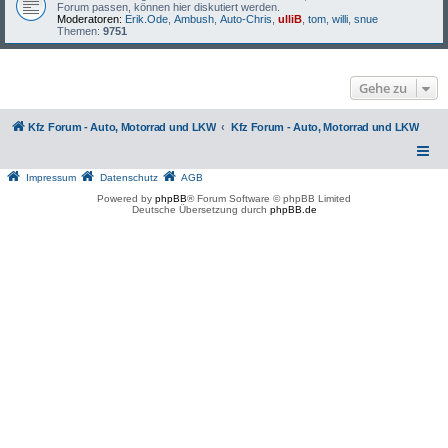
Forum passen, können hier diskutiert werden.
Moderatoren:
Erik.Ode
,
Ambush
,
Auto-Chris
,
ulliB
,
tom
,
willi
,
snue
Themen:
9751
Gehe zu
Kfz Forum - Auto, Motorrad und LKW
Kfz Forum - Auto, Motorrad und LKW
Impressum
Datenschutz
AGB
Powered by
phpBB
® Forum Software © phpBB Limited
Deutsche Übersetzung durch
phpBB.de