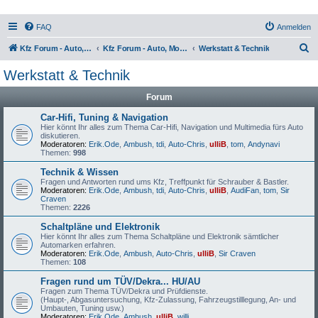
FAQ
Anmelden
S
Kfz Forum - Auto, Motorrad und LKW
Kfz Forum - Auto, Motorrad und LKW
Werkstatt & Technik
u
Werkstatt & Technik
c
Forum
h
e
Car-Hifi, Tuning & Navigation
Hier könnt Ihr alles zum Thema Car-Hifi, Navigation und Multimedia fürs Auto
diskutieren.
Moderatoren:
Erik.Ode
,
Ambush
,
tdi
,
Auto-Chris
,
ulliB
,
tom
,
Andynavi
Themen:
998
Technik & Wissen
Fragen und Antworten rund ums Kfz, Treffpunkt für Schrauber & Bastler.
Moderatoren:
Erik.Ode
,
Ambush
,
tdi
,
Auto-Chris
,
ulliB
,
AudiFan
,
tom
,
Sir
Craven
Themen:
2226
Schaltpläne und Elektronik
Hier könnt Ihr alles zum Thema Schaltpläne und Elektronik sämtlicher
Automarken erfahren.
Moderatoren:
Erik.Ode
,
Ambush
,
Auto-Chris
,
ulliB
,
Sir Craven
Themen:
108
Fragen rund um TÜV/Dekra... HU/AU
Fragen zum Thema TÜV/Dekra und Prüfdienste.
(Haupt-, Abgasuntersuchung, Kfz-Zulassung, Fahrzeugstilllegung, An- und
Umbauten, Tuning usw.)
Moderatoren:
Erik.Ode
,
Ambush
,
ulliB
,
willi