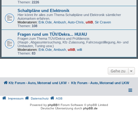
Themen:
2226
Schaltpläne und Elektronik
Hier könnt Ihr alles zum Thema Schaltpläne und Elektronik sämtlicher
Automarken erfahren.
Moderatoren:
Erik.Ode
,
Ambush
,
Auto-Chris
,
ulliB
,
Sir Craven
Themen:
108
Fragen rund um TÜV/Dekra... HU/AU
Fragen zum Thema TÜV/Dekra und Prüfdienste.
(Haupt-, Abgasuntersuchung, Kfz-Zulassung, Fahrzeugstilllegung, An- und
Umbauten, Tuning usw.)
Moderatoren:
Erik.Ode
,
Ambush
,
ulliB
,
willi
Themen:
83
Gehe zu
Kfz Forum - Auto, Motorrad und LKW
Kfz Forum - Auto, Motorrad und LKW
Impressum
Datenschutz
AGB
Powered by
phpBB
® Forum Software © phpBB Limited
Deutsche Übersetzung durch
phpBB.de