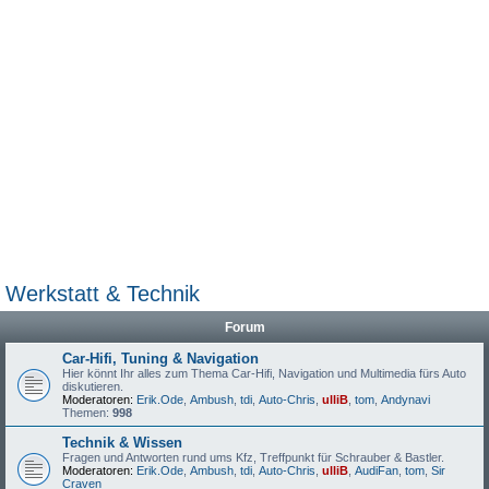
Werkstatt & Technik
Forum
Car-Hifi, Tuning & Navigation
Hier könnt Ihr alles zum Thema Car-Hifi, Navigation und Multimedia fürs Auto
diskutieren.
Moderatoren:
Erik.Ode
,
Ambush
,
tdi
,
Auto-Chris
,
ulliB
,
tom
,
Andynavi
Themen:
998
Technik & Wissen
Fragen und Antworten rund ums Kfz, Treffpunkt für Schrauber & Bastler.
Moderatoren:
Erik.Ode
,
Ambush
,
tdi
,
Auto-Chris
,
ulliB
,
AudiFan
,
tom
,
Sir
Craven