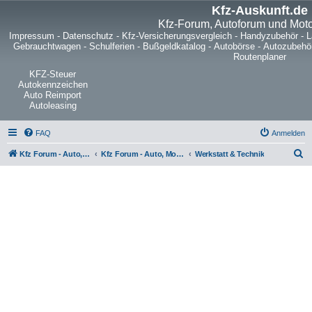
Kfz-Auskunft.de
Kfz-Forum, Autoforum und Mot
Impressum
-
Datenschutz
-
Kfz-Versicherungsvergleich
-
Handyzubehör
-
L
Gebrauchtwagen
-
Schulferien
-
Bußgeldkatalog
-
Autobörse
-
Autozubehö
Routenplaner
KFZ-Steuer
Autokennzeichen
Auto Reimport
Autoleasing
FAQ
Anmelden
S
Kfz Forum - Auto, Motorrad und LKW
Kfz Forum - Auto, Motorrad und LKW
Werkstatt & Technik
u
c
h
e