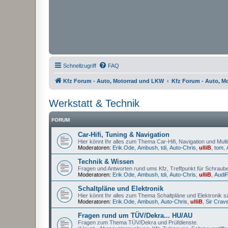
Schnellzugriff
FAQ
Kfz Forum - Auto, Motorrad und LKW
Kfz Forum - Auto, M
Werkstatt & Technik
FORUM
Car-Hifi, Tuning & Navigation
Hier könnt Ihr alles zum Thema Car-Hifi, Navigation und Multi
Moderatoren:
Erik.Ode
,
Ambush
,
tdi
,
Auto-Chris
,
ulliB
,
tom
,
Technik & Wissen
Fragen und Antworten rund ums Kfz, Treffpunkt für Schrauber
Moderatoren:
Erik.Ode
,
Ambush
,
tdi
,
Auto-Chris
,
ulliB
,
Audi
Schaltpläne und Elektronik
Hier könnt Ihr alles zum Thema Schaltpläne und Elektronik s
Moderatoren:
Erik.Ode
,
Ambush
,
Auto-Chris
,
ulliB
,
Sir Crav
Fragen rund um TÜV/Dekra... HU/AU
Fragen zum Thema TÜV/Dekra und Prüfdienste.