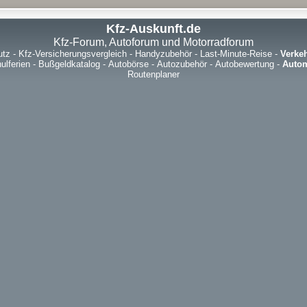
Kfz-Auskunft.de
Kfz-Forum, Autoforum und Motorradforum
utz
-
Kfz-Versicherungsvergleich
-
Handyzubehör
-
Last-Minute-Reise
-
Verke
ulferien
-
Bußgeldkatalog
-
Autobörse
-
Autozubehör
-
Autobewertung
-
Autom
Routenplaner