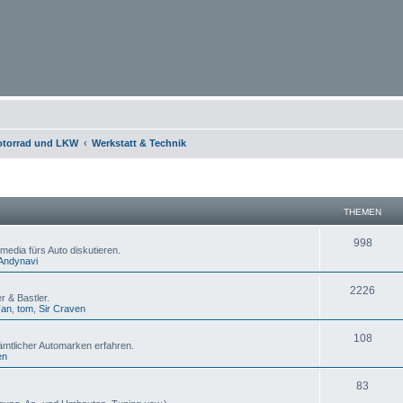
otorrad und LKW
Werkstatt & Technik
THEMEN
998
media fürs Auto diskutieren.
Andynavi
2226
 & Bastler.
Fan
,
tom
,
Sir Craven
108
ämtlicher Automarken erfahren.
en
83