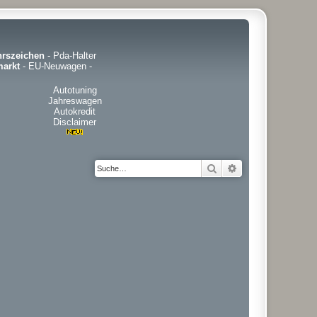
hrszeichen
-
Pda-Halter
arkt
-
EU-Neuwagen
-
Autotuning
Jahreswagen
Autokredit
Disclaimer
Suche
Erweiterte Suche