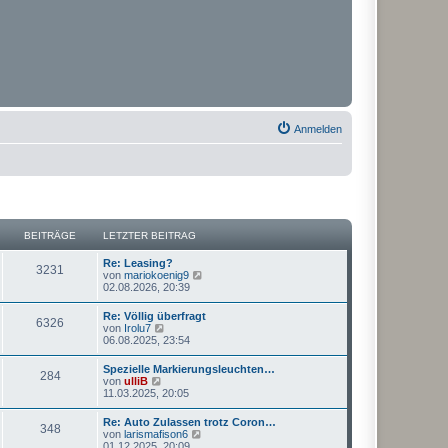
Anmelden
BEITRÄGE
LETZTER BEITRAG
Re: Leasing?
3231
N
von
mariokoenig9
e
02.08.2026, 20:39
u
e
Re: Völlig überfragt
6326
s
N
von
Irolu7
t
e
06.08.2025, 23:54
e
u
r
e
Spezielle Markierungsleuchten…
B
284
s
N
von
ulliB
e
t
e
11.03.2025, 20:05
i
e
u
t
r
e
r
Re: Auto Zulassen trotz Coron…
B
348
s
a
N
von
larismafison6
e
t
g
e
01.12.2025, 20:09
i