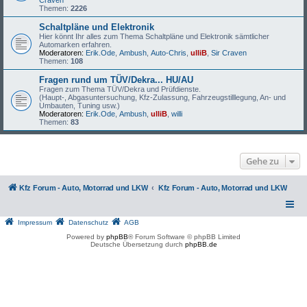
Craven
Themen:
2226
Schaltpläne und Elektronik
Hier könnt Ihr alles zum Thema Schaltpläne und Elektronik sämtlicher
Automarken erfahren.
Moderatoren:
Erik.Ode
,
Ambush
,
Auto-Chris
,
ulliB
,
Sir Craven
Themen:
108
Fragen rund um TÜV/Dekra... HU/AU
Fragen zum Thema TÜV/Dekra und Prüfdienste.
(Haupt-, Abgasuntersuchung, Kfz-Zulassung, Fahrzeugstilllegung, An- und
Umbauten, Tuning usw.)
Moderatoren:
Erik.Ode
,
Ambush
,
ulliB
,
willi
Themen:
83
Gehe zu
Kfz Forum - Auto, Motorrad und LKW
Kfz Forum - Auto, Motorrad und LKW
Impressum
Datenschutz
AGB
Powered by
phpBB
® Forum Software © phpBB Limited
Deutsche Übersetzung durch
phpBB.de