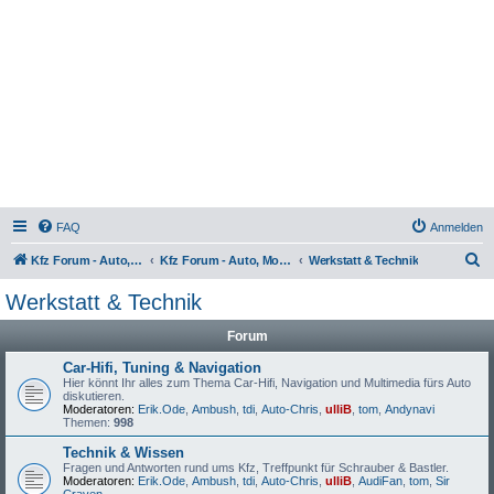
FAQ
Anmelden
S
Kfz Forum - Auto, Motorrad und LKW
Kfz Forum - Auto, Motorrad und LKW
Werkstatt & Technik
u
Werkstatt & Technik
c
Forum
h
e
Car-Hifi, Tuning & Navigation
Hier könnt Ihr alles zum Thema Car-Hifi, Navigation und Multimedia fürs Auto
diskutieren.
Moderatoren:
Erik.Ode
,
Ambush
,
tdi
,
Auto-Chris
,
ulliB
,
tom
,
Andynavi
Themen:
998
Technik & Wissen
Fragen und Antworten rund ums Kfz, Treffpunkt für Schrauber & Bastler.
Moderatoren:
Erik.Ode
,
Ambush
,
tdi
,
Auto-Chris
,
ulliB
,
AudiFan
,
tom
,
Sir