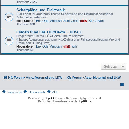
Themen:
2226
Schaltpläne und Elektronik
Hier könnt Ihr alles zum Thema Schaltpläne und Elektronik sämtlicher
Automarken erfahren.
Moderatoren:
Erik.Ode
,
Ambush
,
Auto-Chris
,
ulliB
,
Sir Craven
Themen:
108
Fragen rund um TÜV/Dekra... HU/AU
Fragen zum Thema TÜV/Dekra und Prüfdienste.
(Haupt-, Abgasuntersuchung, Kfz-Zulassung, Fahrzeugstilllegung, An- und
Umbauten, Tuning usw.)
Moderatoren:
Erik.Ode
,
Ambush
,
ulliB
,
willi
Themen:
83
Gehe zu
Kfz Forum - Auto, Motorrad und LKW
Kfz Forum - Auto, Motorrad und LKW
Impressum
Datenschutz
AGB
Powered by
phpBB
® Forum Software © phpBB Limited
Deutsche Übersetzung durch
phpBB.de