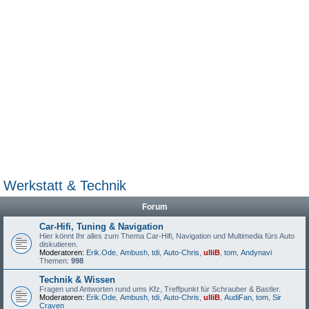
Werkstatt & Technik
Forum
Car-Hifi, Tuning & Navigation
Hier könnt Ihr alles zum Thema Car-Hifi, Navigation und Multimedia fürs Auto
diskutieren.
Moderatoren:
Erik.Ode
,
Ambush
,
tdi
,
Auto-Chris
,
ulliB
,
tom
,
Andynavi
Themen:
998
Technik & Wissen
Fragen und Antworten rund ums Kfz, Treffpunkt für Schrauber & Bastler.
Moderatoren:
Erik.Ode
,
Ambush
,
tdi
,
Auto-Chris
,
ulliB
,
AudiFan
,
tom
,
Sir
Craven