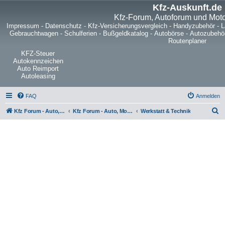
Kfz-Auskunft.de
Kfz-Forum, Autoforum und Mot
Impressum
-
Datenschutz
-
Kfz-Versicherungsvergleich
-
Handyzubehör
-
L
Gebrauchtwagen
-
Schulferien
-
Bußgeldkatalog
-
Autobörse
-
Autozubehö
Routenplaner
KFZ-Steuer
Autokennzeichen
Auto Reimport
Autoleasing
FAQ
Anmelden
S
Kfz Forum - Auto, Motorrad und LKW
Kfz Forum - Auto, Motorrad und LKW
Werkstatt & Technik
u
c
h
e