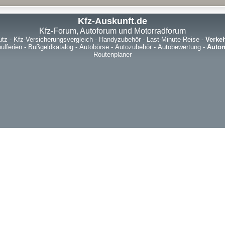
Kfz-Auskunft.de
Kfz-Forum, Autoforum und Motorradforum
utz
-
Kfz-Versicherungsvergleich
-
Handyzubehör
-
Last-Minute-Reise
-
Verke
ulferien
-
Bußgeldkatalog
-
Autobörse
-
Autozubehör
-
Autobewertung
-
Autom
Routenplaner