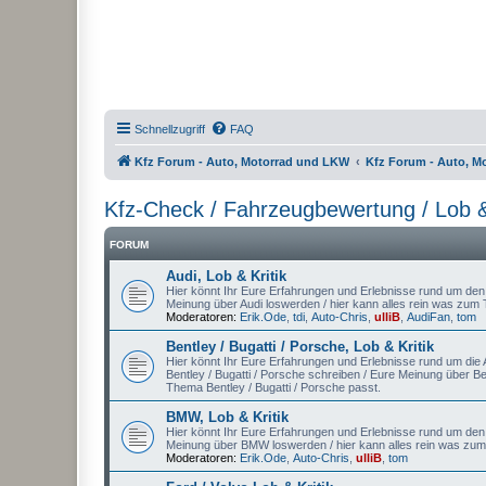
Schnellzugriff
FAQ
Kfz Forum - Auto, Motorrad und LKW
Kfz Forum - Auto, M
Kfz-Check / Fahrzeugbewertung / Lob &
FORUM
Audi, Lob & Kritik
Hier könnt Ihr Eure Erfahrungen und Erlebnisse rund um den A
Meinung über Audi loswerden / hier kann alles rein was zum
Moderatoren:
Erik.Ode
,
tdi
,
Auto-Chris
,
ulliB
,
AudiFan
,
tom
Bentley / Bugatti / Porsche, Lob & Kritik
Hier könnt Ihr Eure Erfahrungen und Erlebnisse rund um die Au
Bentley / Bugatti / Porsche schreiben / Eure Meinung über Be
Thema Bentley / Bugatti / Porsche passt.
BMW, Lob & Kritik
Hier könnt Ihr Eure Erfahrungen und Erlebnisse rund um den
Meinung über BMW loswerden / hier kann alles rein was z
Moderatoren:
Erik.Ode
,
Auto-Chris
,
ulliB
,
tom