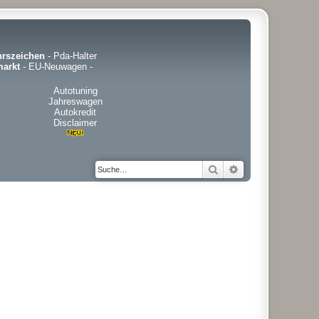
hrszeichen
-
Pda-Halter
arkt
-
EU-Neuwagen
-
Autotuning
Jahreswagen
Autokredit
Disclaimer
Suche
Erweiterte Suche