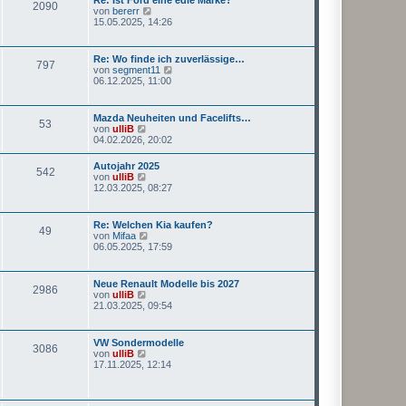
Re: Ist Ford eine edle Marke?
i
2090
t
N
von
bererr
t
e
e
15.05.2025, 14:26
r
r
u
a
B
e
g
e
s
Re: Wo finde ich zuverlässige…
i
797
t
N
von
segment11
t
e
e
06.12.2025, 11:00
r
r
u
a
B
e
g
e
s
Mazda Neuheiten und Facelifts…
i
53
t
N
von
ulliB
t
e
e
04.02.2026, 20:02
r
r
u
a
B
e
g
Autojahr 2025
e
542
s
N
von
ulliB
i
t
e
12.03.2025, 08:27
t
e
u
r
r
e
a
B
s
g
Re: Welchen Kia kaufen?
e
49
t
N
von
Mifaa
i
e
e
06.05.2025, 17:59
t
r
u
r
B
e
a
e
s
g
Neue Renault Modelle bis 2027
i
2986
t
N
von
ulliB
t
e
e
21.03.2025, 09:54
r
r
u
a
B
e
g
e
s
VW Sondermodelle
i
3086
t
N
von
ulliB
t
e
e
17.11.2025, 12:14
r
r
u
a
B
e
g
e
s
i