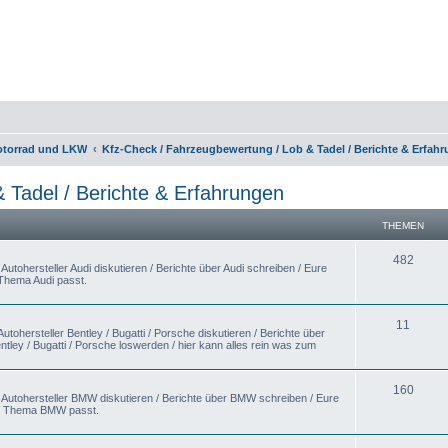
otorrad und LKW
Kfz-Check / Fahrzeugbewertung / Lob & Tadel / Berichte & Erfah
 Tadel / Berichte & Erfahrungen
THEMEN
482
utohersteller Audi diskutieren / Berichte über Audi schreiben / Eure
 Thema Audi passt.
11
tohersteller Bentley / Bugatti / Porsche diskutieren / Berichte über
ntley / Bugatti / Porsche loswerden / hier kann alles rein was zum
160
 Autohersteller BMW diskutieren / Berichte über BMW schreiben / Eure
um Thema BMW passt.