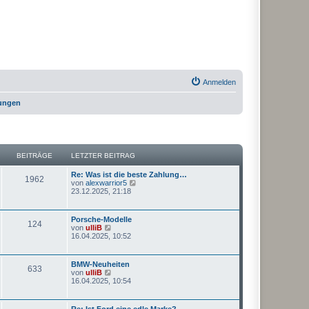
Anmelden
rungen
BEITRÄGE
LETZTER BEITRAG
Re: Was ist die beste Zahlung…
1962
N
von
alexwarrior5
e
23.12.2025, 21:18
u
e
s
Porsche-Modelle
124
t
N
von
ulliB
e
e
16.04.2025, 10:52
r
u
B
e
e
s
BMW-Neuheiten
i
633
t
N
von
ulliB
t
e
e
16.04.2025, 10:54
r
r
u
a
B
e
g
e
s