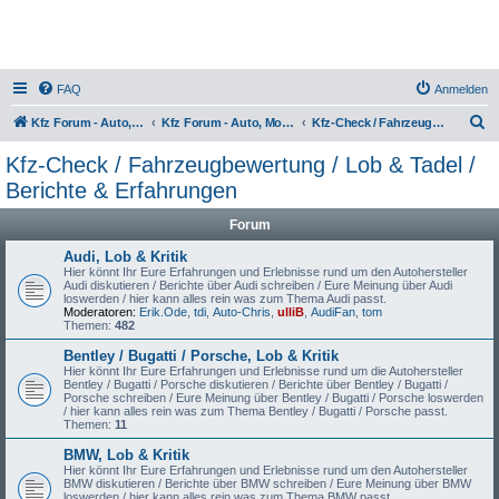
FAQ
Anmelden
S
Kfz Forum - Auto, Motorrad und LKW
Kfz Forum - Auto, Motorrad und LKW
Kfz-Check / Fahrzeugbewertung / Lob & Tadel / Berichte & Erfahrungen
u
Kfz-Check / Fahrzeugbewertung / Lob & Tadel /
c
Berichte & Erfahrungen
h
Forum
e
Audi, Lob & Kritik
Hier könnt Ihr Eure Erfahrungen und Erlebnisse rund um den Autohersteller
Audi diskutieren / Berichte über Audi schreiben / Eure Meinung über Audi
loswerden / hier kann alles rein was zum Thema Audi passt.
Moderatoren:
Erik.Ode
,
tdi
,
Auto-Chris
,
ulliB
,
AudiFan
,
tom
Themen:
482
Bentley / Bugatti / Porsche, Lob & Kritik
Hier könnt Ihr Eure Erfahrungen und Erlebnisse rund um die Autohersteller
Bentley / Bugatti / Porsche diskutieren / Berichte über Bentley / Bugatti /
Porsche schreiben / Eure Meinung über Bentley / Bugatti / Porsche loswerden
/ hier kann alles rein was zum Thema Bentley / Bugatti / Porsche passt.
Themen:
11
BMW, Lob & Kritik
Hier könnt Ihr Eure Erfahrungen und Erlebnisse rund um den Autohersteller
BMW diskutieren / Berichte über BMW schreiben / Eure Meinung über BMW
loswerden / hier kann alles rein was zum Thema BMW passt.