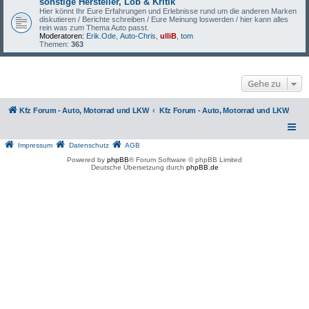
sonstige Hersteller, Lob & Kritik
Hier könnt Ihr Eure Erfahrungen und Erlebnisse rund um die anderen Marken
diskutieren / Berichte schreiben / Eure Meinung loswerden / hier kann alles
rein was zum Thema Auto passt.
Moderatoren:
Erik.Ode
,
Auto-Chris
,
ulliB
,
tom
Themen:
363
Gehe zu
Kfz Forum - Auto, Motorrad und LKW
Kfz Forum - Auto, Motorrad und LKW
Impressum
Datenschutz
AGB
Powered by
phpBB
® Forum Software © phpBB Limited
Deutsche Übersetzung durch
phpBB.de