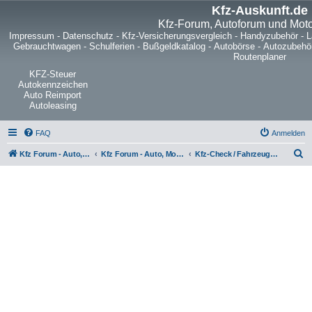
Kfz-Auskunft.de
Kfz-Forum, Autoforum und Mot
Impressum
-
Datenschutz
-
Kfz-Versicherungsvergleich
-
Handyzubehör
-
L
Gebrauchtwagen
-
Schulferien
-
Bußgeldkatalog
-
Autobörse
-
Autozubehö
Routenplaner
KFZ-Steuer
Autokennzeichen
Auto Reimport
Autoleasing
FAQ
Anmelden
S
Kfz Forum - Auto, Motorrad und LKW
Kfz Forum - Auto, Motorrad und LKW
Kfz-Check / Fahrzeugbewertung / Lob & Tadel / Berichte & Erfahrungen
u
c
h
e