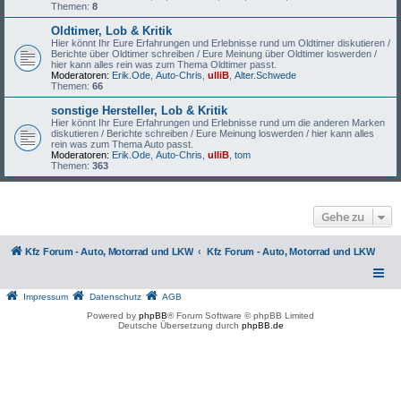
Themen:
8
Oldtimer, Lob & Kritik
Hier könnt Ihr Eure Erfahrungen und Erlebnisse rund um Oldtimer diskutieren /
Berichte über Oldtimer schreiben / Eure Meinung über Oldtimer loswerden /
hier kann alles rein was zum Thema Oldtimer passt.
Moderatoren:
Erik.Ode
,
Auto-Chris
,
ulliB
,
Alter.Schwede
Themen:
66
sonstige Hersteller, Lob & Kritik
Hier könnt Ihr Eure Erfahrungen und Erlebnisse rund um die anderen Marken
diskutieren / Berichte schreiben / Eure Meinung loswerden / hier kann alles
rein was zum Thema Auto passt.
Moderatoren:
Erik.Ode
,
Auto-Chris
,
ulliB
,
tom
Themen:
363
Gehe zu
Kfz Forum - Auto, Motorrad und LKW
Kfz Forum - Auto, Motorrad und LKW
Impressum
Datenschutz
AGB
Powered by
phpBB
® Forum Software © phpBB Limited
Deutsche Übersetzung durch
phpBB.de