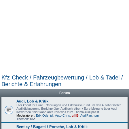
Kfz-Check / Fahrzeugbewertung / Lob & Tadel /
Berichte & Erfahrungen
Forum
Audi, Lob & Kritik
Hier könnt Ihr Eure Erfahrungen und Erlebnisse rund um den Autohersteller
Audi diskutieren / Berichte über Audi schreiben / Eure Meinung über Audi
loswerden / hier kann alles rein was zum Thema Audi passt.
Moderatoren:
Erik.Ode
,
tdi
,
Auto-Chris
,
ulliB
,
AudiFan
,
tom
Themen:
482
Bentley / Bugatti / Porsche, Lob & Kritik