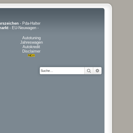
hrszeichen
-
Pda-Halter
arkt
-
EU-Neuwagen
-
Autotuning
Jahreswagen
Autokredit
Disclaimer
Suche
Erweiterte Suche