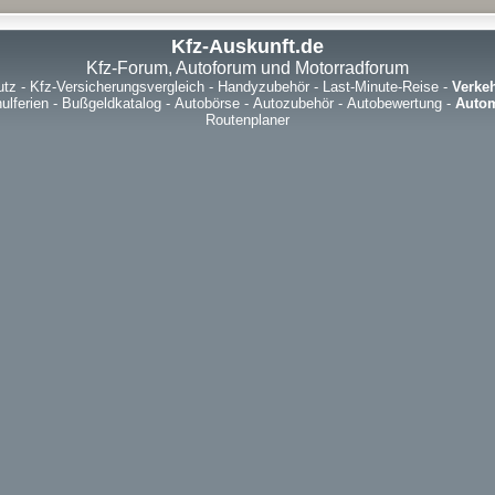
Kfz-Auskunft.de
Kfz-Forum, Autoforum und Motorradforum
utz
-
Kfz-Versicherungsvergleich
-
Handyzubehör
-
Last-Minute-Reise
-
Verke
ulferien
-
Bußgeldkatalog
-
Autobörse
-
Autozubehör
-
Autobewertung
-
Autom
Routenplaner