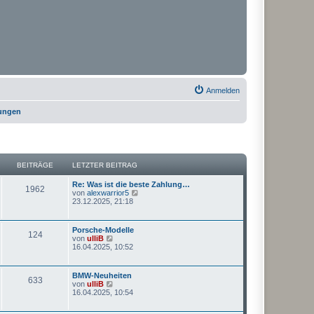
Anmelden
rungen
BEITRÄGE
LETZTER BEITRAG
Re: Was ist die beste Zahlung…
1962
N
von
alexwarrior5
e
23.12.2025, 21:18
u
e
s
Porsche-Modelle
124
t
N
von
ulliB
e
e
16.04.2025, 10:52
r
u
B
e
e
s
BMW-Neuheiten
i
633
t
N
von
ulliB
t
e
e
16.04.2025, 10:54
r
r
u
a
B
e
g
e