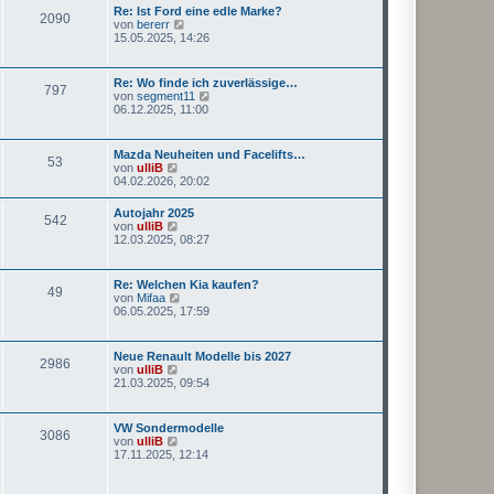
s
Re: Ist Ford eine edle Marke?
i
2090
t
N
von
bererr
t
e
e
15.05.2025, 14:26
r
r
u
a
B
e
g
e
s
Re: Wo finde ich zuverlässige…
i
797
t
N
von
segment11
t
e
e
06.12.2025, 11:00
r
r
u
a
B
e
g
e
s
Mazda Neuheiten und Facelifts…
i
53
t
N
von
ulliB
t
e
e
04.02.2026, 20:02
r
r
u
a
B
e
g
Autojahr 2025
e
542
s
N
von
ulliB
i
t
e
12.03.2025, 08:27
t
e
u
r
r
e
a
B
s
g
Re: Welchen Kia kaufen?
e
49
t
N
von
Mifaa
i
e
e
06.05.2025, 17:59
t
r
u
r
B
e
a
e
s
g
Neue Renault Modelle bis 2027
i
2986
t
N
von
ulliB
t
e
e
21.03.2025, 09:54
r
r
u
a
B
e
g
e
s
VW Sondermodelle
i
3086
t
N
von
ulliB
t
e
e
17.11.2025, 12:14
r
r
u
a
B
e
g
e
s