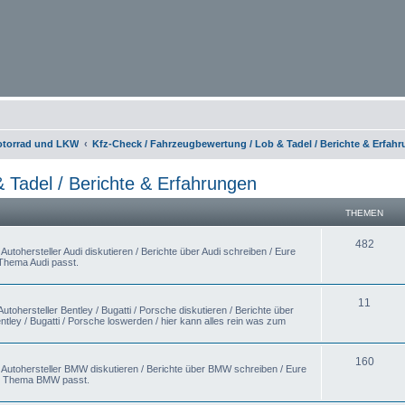
otorrad und LKW
Kfz-Check / Fahrzeugbewertung / Lob & Tadel / Berichte & Erfah
 Tadel / Berichte & Erfahrungen
THEMEN
482
utohersteller Audi diskutieren / Berichte über Audi schreiben / Eure
 Thema Audi passt.
11
tohersteller Bentley / Bugatti / Porsche diskutieren / Berichte über
ntley / Bugatti / Porsche loswerden / hier kann alles rein was zum
160
 Autohersteller BMW diskutieren / Berichte über BMW schreiben / Eure
um Thema BMW passt.