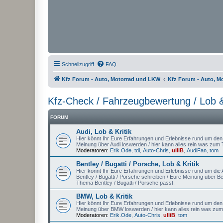
Schnellzugriff
FAQ
Kfz Forum - Auto, Motorrad und LKW
Kfz Forum - Auto, M
Kfz-Check / Fahrzeugbewertung / Lob &
FORUM
Audi, Lob & Kritik
Hier könnt Ihr Eure Erfahrungen und Erlebnisse rund um den A
Meinung über Audi loswerden / hier kann alles rein was zum
Moderatoren:
Erik.Ode
,
tdi
,
Auto-Chris
,
ulliB
,
AudiFan
,
tom
Bentley / Bugatti / Porsche, Lob & Kritik
Hier könnt Ihr Eure Erfahrungen und Erlebnisse rund um die Au
Bentley / Bugatti / Porsche schreiben / Eure Meinung über Be
Thema Bentley / Bugatti / Porsche passt.
BMW, Lob & Kritik
Hier könnt Ihr Eure Erfahrungen und Erlebnisse rund um den
Meinung über BMW loswerden / hier kann alles rein was z
Moderatoren:
Erik.Ode
,
Auto-Chris
,
ulliB
,
tom