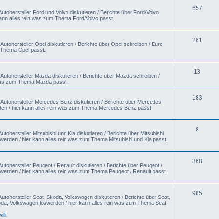
657
utohersteller Ford und Volvo diskutieren / Berichte über Ford/Volvo
kann alles rein was zum Thema Ford/Volvo passt.
261
utohersteller Opel diskutieren / Berichte über Opel schreiben / Eure
m Thema Opel passt.
13
Autohersteller Mazda diskutieren / Berichte über Mazda schreiben /
 was zum Thema Mazda passt.
183
 Autohersteller Mercedes Benz diskutieren / Berichte über Mercedes
en / hier kann alles rein was zum Thema Mercedes Benz passt.
8
tohersteller Mitsubishi und Kia diskutieren / Berichte über Mitsubishi
swerden / hier kann alles rein was zum Thema Mitsubishi und Kia passt.
368
utohersteller Peugeot / Renault diskutieren / Berichte über Peugeot /
swerden / hier kann alles rein was zum Thema Peugeot / Renault passt.
985
utohersteller Seat, Skoda, Volkswagen diskutieren / Berichte über Seat,
da, Volkswagen loswerden / hier kann alles rein was zum Thema Seat,
willi