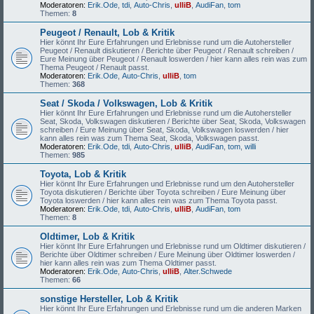
Moderatoren:
Erik.Ode
,
tdi
,
Auto-Chris
,
ulliB
,
AudiFan
,
tom
Themen:
8
Peugeot / Renault, Lob & Kritik
Hier könnt Ihr Eure Erfahrungen und Erlebnisse rund um die Autohersteller
Peugeot / Renault diskutieren / Berichte über Peugeot / Renault schreiben /
Eure Meinung über Peugeot / Renault loswerden / hier kann alles rein was zum
Thema Peugeot / Renault passt.
Moderatoren:
Erik.Ode
,
Auto-Chris
,
ulliB
,
tom
Themen:
368
Seat / Skoda / Volkswagen, Lob & Kritik
Hier könnt Ihr Eure Erfahrungen und Erlebnisse rund um die Autohersteller
Seat, Skoda, Volkswagen diskutieren / Berichte über Seat, Skoda, Volkswagen
schreiben / Eure Meinung über Seat, Skoda, Volkswagen loswerden / hier
kann alles rein was zum Thema Seat, Skoda, Volkswagen passt.
Moderatoren:
Erik.Ode
,
tdi
,
Auto-Chris
,
ulliB
,
AudiFan
,
tom
,
willi
Themen:
985
Toyota, Lob & Kritik
Hier könnt Ihr Eure Erfahrungen und Erlebnisse rund um den Autohersteller
Toyota diskutieren / Berichte über Toyota schreiben / Eure Meinung über
Toyota loswerden / hier kann alles rein was zum Thema Toyota passt.
Moderatoren:
Erik.Ode
,
tdi
,
Auto-Chris
,
ulliB
,
AudiFan
,
tom
Themen:
8
Oldtimer, Lob & Kritik
Hier könnt Ihr Eure Erfahrungen und Erlebnisse rund um Oldtimer diskutieren /
Berichte über Oldtimer schreiben / Eure Meinung über Oldtimer loswerden /
hier kann alles rein was zum Thema Oldtimer passt.
Moderatoren:
Erik.Ode
,
Auto-Chris
,
ulliB
,
Alter.Schwede
Themen:
66
sonstige Hersteller, Lob & Kritik
Hier könnt Ihr Eure Erfahrungen und Erlebnisse rund um die anderen Marken