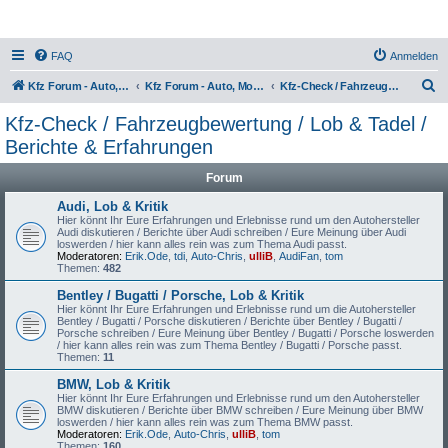
FAQ
Anmelden
S
Kfz Forum - Auto, Motorrad und LKW
Kfz Forum - Auto, Motorrad und LKW
Kfz-Check / Fahrzeugbewertung / Lob & Tadel / Berichte & Erfahrungen
u
Kfz-Check / Fahrzeugbewertung / Lob & Tadel /
c
Berichte & Erfahrungen
h
Forum
e
Audi, Lob & Kritik
Hier könnt Ihr Eure Erfahrungen und Erlebnisse rund um den Autohersteller
Audi diskutieren / Berichte über Audi schreiben / Eure Meinung über Audi
loswerden / hier kann alles rein was zum Thema Audi passt.
Moderatoren:
Erik.Ode
,
tdi
,
Auto-Chris
,
ulliB
,
AudiFan
,
tom
Themen:
482
Bentley / Bugatti / Porsche, Lob & Kritik
Hier könnt Ihr Eure Erfahrungen und Erlebnisse rund um die Autohersteller
Bentley / Bugatti / Porsche diskutieren / Berichte über Bentley / Bugatti /
Porsche schreiben / Eure Meinung über Bentley / Bugatti / Porsche loswerden
/ hier kann alles rein was zum Thema Bentley / Bugatti / Porsche passt.
Themen:
11
BMW, Lob & Kritik
Hier könnt Ihr Eure Erfahrungen und Erlebnisse rund um den Autohersteller
BMW diskutieren / Berichte über BMW schreiben / Eure Meinung über BMW
loswerden / hier kann alles rein was zum Thema BMW passt.
Moderatoren:
Erik.Ode
,
Auto-Chris
,
ulliB
,
tom
Themen:
160