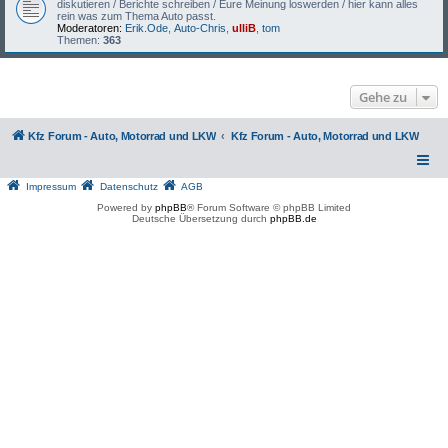
diskutieren / Berichte schreiben / Eure Meinung loswerden / hier kann alles
rein was zum Thema Auto passt.
Moderatoren:
Erik.Ode
,
Auto-Chris
,
ulliB
,
tom
Themen:
363
Gehe zu
Kfz Forum - Auto, Motorrad und LKW
Kfz Forum - Auto, Motorrad und LKW
Impressum
Datenschutz
AGB
Powered by
phpBB
® Forum Software © phpBB Limited
Deutsche Übersetzung durch
phpBB.de