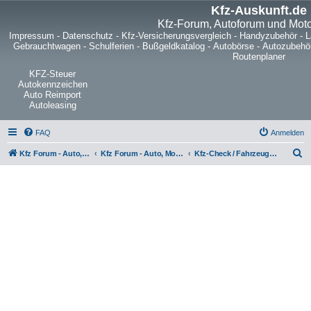
Kfz-Auskunft.de
Kfz-Forum, Autoforum und Mot
Impressum
-
Datenschutz
-
Kfz-Versicherungsvergleich
-
Handyzubehör
-
L
Gebrauchtwagen
-
Schulferien
-
Bußgeldkatalog
-
Autobörse
-
Autozubehö
Routenplaner
KFZ-Steuer
Autokennzeichen
Auto Reimport
Autoleasing
FAQ
Anmelden
S
Kfz Forum - Auto, Motorrad und LKW
Kfz Forum - Auto, Motorrad und LKW
Kfz-Check / Fahrzeugbewertung / Lob & Tadel / Berichte & Erfahrungen
u
c
h
e