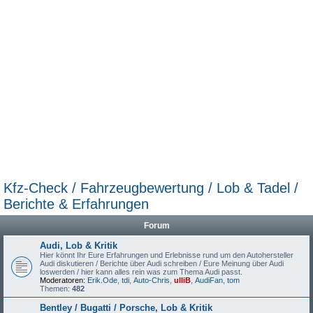
Kfz-Check / Fahrzeugbewertung / Lob & Tadel /
Berichte & Erfahrungen
Forum
Audi, Lob & Kritik
Hier könnt Ihr Eure Erfahrungen und Erlebnisse rund um den Autohersteller
Audi diskutieren / Berichte über Audi schreiben / Eure Meinung über Audi
loswerden / hier kann alles rein was zum Thema Audi passt.
Moderatoren:
Erik.Ode
,
tdi
,
Auto-Chris
,
ulliB
,
AudiFan
,
tom
Themen:
482
Bentley / Bugatti / Porsche, Lob & Kritik