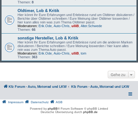
Themen:
8
Oldtimer, Lob & Kritik
Hier könnt Ihr Eure Erfahrungen und Erlebnisse rund um Oldtimer diskutieren /
Berichte über Oldtimer schreiben / Eure Meinung über Oldtimer loswerden /
hier kann alles rein was zum Thema Oldtimer passt.
Moderatoren:
Erik.Ode
,
Auto-Chris
,
ulliB
,
Alter.Schwede
Themen:
66
sonstige Hersteller, Lob & Kritik
Hier könnt Ihr Eure Erfahrungen und Erlebnisse rund um die anderen Marken
diskutieren / Berichte schreiben / Eure Meinung loswerden / hier kann alles
rein was zum Thema Auto passt.
Moderatoren:
Erik.Ode
,
Auto-Chris
,
ulliB
,
tom
Themen:
363
Gehe zu
Kfz Forum - Auto, Motorrad und LKW
Kfz Forum - Auto, Motorrad und LKW
Impressum
Datenschutz
AGB
Powered by
phpBB
® Forum Software © phpBB Limited
Deutsche Übersetzung durch
phpBB.de