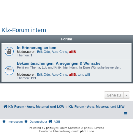
Kfz-Forum intern
Forum
In Erinnerung an tom
Moderatoren:
Erik.Ode
,
Auto-Chris
,
ulliB
Themen:
1
Bekanntmachungen, Anregungen & Wünsche
Fehlt ein Thema, Lob und Kritik, hier könnt Ihr Eure Wünsche loswerden.
Moderatoren:
Erik.Ode
,
Auto-Chris
,
ulliB
,
tom
,
willi
Themen:
193
Gehe zu
Kfz Forum - Auto, Motorrad und LKW
Kfz Forum - Auto, Motorrad und LKW
Impressum
Datenschutz
AGB
Powered by
phpBB
® Forum Software © phpBB Limited
Deutsche Übersetzung durch
phpBB.de