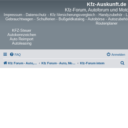
Kfz-Auskunft.de
Kfz-Forum, Autoforum und Mot
Impressum
-
Datenschutz
-
Kfz-Versicherungsvergleich
-
Handyzubehör
-
L
Gebrauchtwagen
-
Schulferien
-
Bußgeldkatalog
-
Autobörse
-
Autozubehö
Routenplaner
KFZ-Steuer
Autokennzeichen
Auto Reimport
Autoleasing
FAQ
Anmelden
S
Kfz Forum - Auto, Motorrad und LKW
Kfz Forum - Auto, Motorrad und LKW
Kfz-Forum intern
u
c
h
e