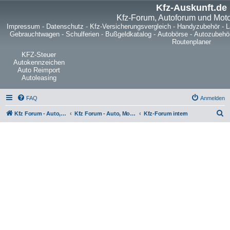
Kfz-Auskunft.de
Kfz-Forum, Autoforum und Mot
Impressum
-
Datenschutz
-
Kfz-Versicherungsvergleich
-
Handyzubehör
-
L
Gebrauchtwagen
-
Schulferien
-
Bußgeldkatalog
-
Autobörse
-
Autozubehö
Routenplaner
KFZ-Steuer
Autokennzeichen
Auto Reimport
Autoleasing
FAQ
Anmelden
S
Kfz Forum - Auto, Motorrad und LKW
Kfz Forum - Auto, Motorrad und LKW
Kfz-Forum intern
u
c
h
e