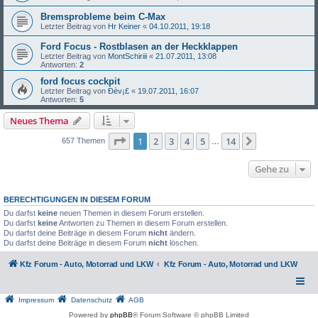
Bremsprobleme beim C-Max
Letzter Beitrag von
Hr Keiner
«
04.10.2011, 19:18
Ford Focus - Rostblasen an der Heckklappen
Letzter Beitrag von
MontSchiriii
«
21.07.2011, 13:08
Antworten:
2
ford focus cockpit
Letzter Beitrag von
Ðèv¡£
«
19.07.2011, 16:07
Antworten:
5
Neues Thema
Seite
1
von
14
1
2
3
4
5
14
Nächste
657 Themen
…
Gehe zu
BERECHTIGUNGEN IN DIESEM FORUM
Du darfst
keine
neuen Themen in diesem Forum erstellen.
Du darfst
keine
Antworten zu Themen in diesem Forum erstellen.
Du darfst deine Beiträge in diesem Forum
nicht
ändern.
Du darfst deine Beiträge in diesem Forum
nicht
löschen.
Kfz Forum - Auto, Motorrad und LKW
Kfz Forum - Auto, Motorrad und LKW
Impressum
Datenschutz
AGB
Powered by
phpBB
® Forum Software © phpBB Limited