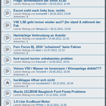
Frage: Birnentausch bei Volvo XC60
Letzter Beitrag von
Robert83
«
20.03.2013, 11:46
Escort zieht nach links bzw. rechts
Letzter Beitrag von
iceman88
«
26.02.2013, 23:09
Antworten:
3
V40 1,9D geht immer wieder aus!? (Im stand & während der
Fah
Letzter Beitrag von
Mewjou12
«
29.11.2012, 13:02
Hartnäckige Verkrustung an Autotür
Letzter Beitrag von
lukatz89
«
14.08.2012, 12:15
Antworten:
1
Forc Focus Bj. 2010 "schwimmt" beim Fahren
Letzter Beitrag von
liabo
«
21.07.2012, 12:13
Antworten:
2
ford escort turnier unbekanntes problem
Letzter Beitrag von
francodn
«
12.06.2012, 16:01
Volovo V50 / Wasser im Innenraum / Klimaanlage defekt???
Letzter Beitrag von
TorstenK
«
25.05.2012, 10:30
Antworten:
3
heckklappe öffnet sich nicht
Letzter Beitrag von
tussitante01
«
28.12.2011, 16:18
Antworten:
8
Mazda 121JBSM Baugleich Ford Fiesta Probleme
Letzter Beitrag von
munto
«
21.11.2011, 13:09
1.0 Ltier EcoBoost Motor
Letzter Beitrag von
PPeter
«
16.11.2011, 11:36