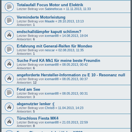
Totalaufall Focus Motor und Elektrik
Letzter Beitrag von
Sabinefocus
«
11.11.2013, 11:33
Verminderte Motorleistung
Letzter Beitrag von
Maade
«
28.10.2013, 13:13
Antworten:
1
endschalldämpfer kaputt schlimm?
Letzter Beitrag von
iceman88
«
14.08.2013, 19:04
Antworten:
6
Erfahrung mit General-Reifen für Mondeo
Letzter Beitrag von
nescar
«
02.08.2013, 11:35
Antworten:
1
Suche Ford KA Mk1 für meine beste Freundin
Letzter Beitrag von
iceman88
«
08.05.2013, 00:42
Antworten:
6
angeforderte Hersteller-Information zu E 10 - Resonanz null
Letzter Beitrag von
iceman88
«
08.05.2013, 00:37
Antworten:
12
Ford am See
Letzter Beitrag von
iceman88
«
08.05.2013, 00:31
Antworten:
3
abgenutzter lenker :(
Letzter Beitrag von
ChrisB
«
11.04.2013, 14:23
Antworten:
5
Türschloss Fiesta MK4
Letzter Beitrag von
iceman88
«
21.03.2013, 22:59
Antworten:
8