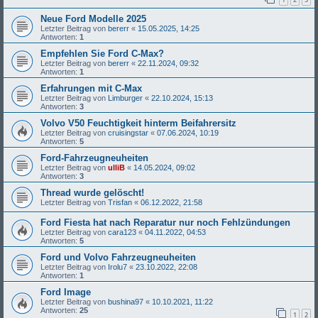
Neue Ford Modelle 2025
Letzter Beitrag von
bererr
«
15.05.2025, 14:25
Antworten:
1
Empfehlen Sie Ford C-Max?
Letzter Beitrag von
bererr
«
22.11.2024, 09:32
Antworten:
1
Erfahrungen mit C-Max
Letzter Beitrag von
Limburger
«
22.10.2024, 15:13
Antworten:
3
Volvo V50 Feuchtigkeit hinterm Beifahrersitz
Letzter Beitrag von
cruisingstar
«
07.06.2024, 10:19
Antworten:
5
Ford-Fahrzeugneuheiten
Letzter Beitrag von
ulliB
«
14.05.2024, 09:02
Antworten:
3
Thread wurde gelöscht!
Letzter Beitrag von
Trisfan
«
06.12.2022, 21:58
Ford Fiesta hat nach Reparatur nur noch Fehlzündungen
Letzter Beitrag von
cara123
«
04.11.2022, 04:53
Antworten:
5
Ford und Volvo Fahrzeugneuheiten
Letzter Beitrag von
Irolu7
«
23.10.2022, 22:08
Antworten:
1
Ford Image
Letzter Beitrag von
bushina97
«
10.10.2021, 11:22
Antworten:
25
1
2