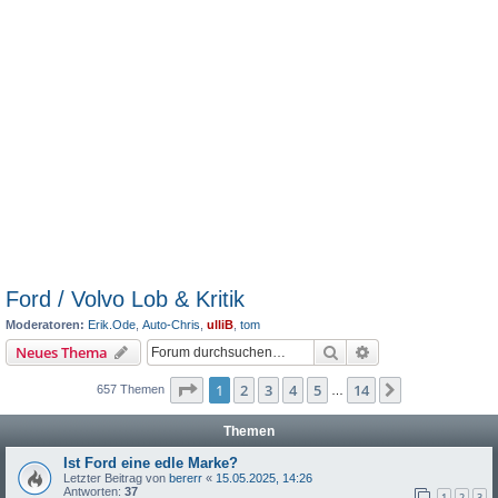
Ford / Volvo Lob & Kritik
Moderatoren:
Erik.Ode
,
Auto-Chris
,
ulliB
,
tom
Suche
Erweiterte Suche
Neues Thema
Seite
1
von
14
1
2
3
4
5
14
Nächste
657 Themen
…
Themen
Ist Ford eine edle Marke?
Letzter Beitrag von
bererr
«
15.05.2025, 14:26
Antworten:
37
1
2
3