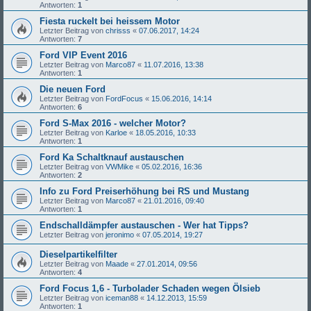
Antworten:
1
Fiesta ruckelt bei heissem Motor
Letzter Beitrag von
chrisss
«
07.06.2017, 14:24
Antworten:
7
Ford VIP Event 2016
Letzter Beitrag von
Marco87
«
11.07.2016, 13:38
Antworten:
1
Die neuen Ford
Letzter Beitrag von
FordFocus
«
15.06.2016, 14:14
Antworten:
6
Ford S-Max 2016 - welcher Motor?
Letzter Beitrag von
Karloe
«
18.05.2016, 10:33
Antworten:
1
Ford Ka Schaltknauf austauschen
Letzter Beitrag von
VWMike
«
05.02.2016, 16:36
Antworten:
2
Info zu Ford Preiserhöhung bei RS und Mustang
Letzter Beitrag von
Marco87
«
21.01.2016, 09:40
Antworten:
1
Endschalldämpfer austauschen - Wer hat Tipps?
Letzter Beitrag von
jeronimo
«
07.05.2014, 19:27
Dieselpartikelfilter
Letzter Beitrag von
Maade
«
27.01.2014, 09:56
Antworten:
4
Ford Focus 1,6 - Turbolader Schaden wegen Ölsieb
Letzter Beitrag von
iceman88
«
14.12.2013, 15:59
Antworten:
1