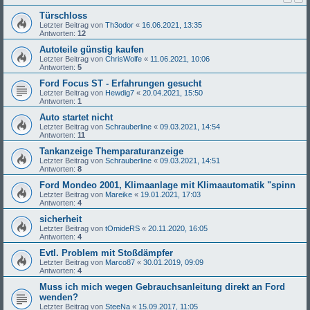
Türschloss
Letzter Beitrag von
Th3odor
«
16.06.2021, 13:35
Antworten:
12
Autoteile günstig kaufen
Letzter Beitrag von
ChrisWolfe
«
11.06.2021, 10:06
Antworten:
5
Ford Focus ST - Erfahrungen gesucht
Letzter Beitrag von
Hewdig7
«
20.04.2021, 15:50
Antworten:
1
Auto startet nicht
Letzter Beitrag von
Schrauberline
«
09.03.2021, 14:54
Antworten:
11
Tankanzeige Themparaturanzeige
Letzter Beitrag von
Schrauberline
«
09.03.2021, 14:51
Antworten:
8
Ford Mondeo 2001, Klimaanlage mit Klimaautomatik "spinn
Letzter Beitrag von
Mareike
«
19.01.2021, 17:03
Antworten:
4
sicherheit
Letzter Beitrag von
tOmideRS
«
20.11.2020, 16:05
Antworten:
4
Evtl. Problem mit Stoßdämpfer
Letzter Beitrag von
Marco87
«
30.01.2019, 09:09
Antworten:
4
Muss ich mich wegen Gebrauchsanleitung direkt an Ford
wenden?
Letzter Beitrag von
SteeNa
«
15.09.2017, 11:05