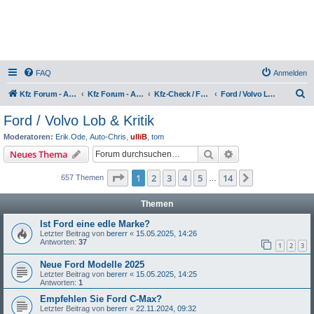
FAQ
Anmelden
S
Kfz Forum - Auto, Motorrad und LKW
Kfz Forum - Auto, Motorrad und LKW
Kfz-Check / Fahrzeugbewertung / Lob & Tadel / Berichte & Erfahrungen
Ford / Volvo Lob & Kritik
u
Ford / Volvo Lob & Kritik
c
Moderatoren:
Erik.Ode
,
Auto-Chris
,
ulliB
,
tom
h
Suche
Erweiterte Suche
Neues Thema
e
Seite
1
von
14
1
2
3
4
5
14
Nächste
657 Themen
…
Themen
Ist Ford eine edle Marke?
Letzter Beitrag von
bererr
«
15.05.2025, 14:26
Antworten:
37
1
2
3
Neue Ford Modelle 2025
Letzter Beitrag von
bererr
«
15.05.2025, 14:25
Antworten:
1
Empfehlen Sie Ford C-Max?
Letzter Beitrag von
bererr
«
22.11.2024, 09:32