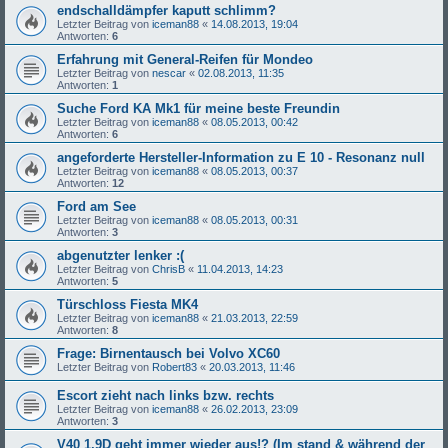
endschalldämpfer kaputt schlimm?
Letzter Beitrag von
iceman88
«
14.08.2013, 19:04
Antworten:
6
Erfahrung mit General-Reifen für Mondeo
Letzter Beitrag von
nescar
«
02.08.2013, 11:35
Antworten:
1
Suche Ford KA Mk1 für meine beste Freundin
Letzter Beitrag von
iceman88
«
08.05.2013, 00:42
Antworten:
6
angeforderte Hersteller-Information zu E 10 - Resonanz null
Letzter Beitrag von
iceman88
«
08.05.2013, 00:37
Antworten:
12
Ford am See
Letzter Beitrag von
iceman88
«
08.05.2013, 00:31
Antworten:
3
abgenutzter lenker :(
Letzter Beitrag von
ChrisB
«
11.04.2013, 14:23
Antworten:
5
Türschloss Fiesta MK4
Letzter Beitrag von
iceman88
«
21.03.2013, 22:59
Antworten:
8
Frage: Birnentausch bei Volvo XC60
Letzter Beitrag von
Robert83
«
20.03.2013, 11:46
Escort zieht nach links bzw. rechts
Letzter Beitrag von
iceman88
«
26.02.2013, 23:09
Antworten:
3
V40 1,9D geht immer wieder aus!? (Im stand & während der