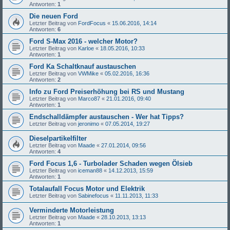
Antworten:
1
Die neuen Ford
Letzter Beitrag von
FordFocus
«
15.06.2016, 14:14
Antworten:
6
Ford S-Max 2016 - welcher Motor?
Letzter Beitrag von
Karloe
«
18.05.2016, 10:33
Antworten:
1
Ford Ka Schaltknauf austauschen
Letzter Beitrag von
VWMike
«
05.02.2016, 16:36
Antworten:
2
Info zu Ford Preiserhöhung bei RS und Mustang
Letzter Beitrag von
Marco87
«
21.01.2016, 09:40
Antworten:
1
Endschalldämpfer austauschen - Wer hat Tipps?
Letzter Beitrag von
jeronimo
«
07.05.2014, 19:27
Dieselpartikelfilter
Letzter Beitrag von
Maade
«
27.01.2014, 09:56
Antworten:
4
Ford Focus 1,6 - Turbolader Schaden wegen Ölsieb
Letzter Beitrag von
iceman88
«
14.12.2013, 15:59
Antworten:
1
Totalaufall Focus Motor und Elektrik
Letzter Beitrag von
Sabinefocus
«
11.11.2013, 11:33
Verminderte Motorleistung
Letzter Beitrag von
Maade
«
28.10.2013, 13:13
Antworten:
1