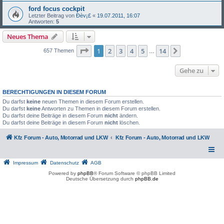
ford focus cockpit
Letzter Beitrag von
Ðèv¡£
«
19.07.2011, 16:07
Antworten:
5
Neues Thema
Seite
1
von
14
1
2
3
4
5
14
Nächste
657 Themen
…
Gehe zu
BERECHTIGUNGEN IN DIESEM FORUM
Du darfst
keine
neuen Themen in diesem Forum erstellen.
Du darfst
keine
Antworten zu Themen in diesem Forum erstellen.
Du darfst deine Beiträge in diesem Forum
nicht
ändern.
Du darfst deine Beiträge in diesem Forum
nicht
löschen.
Kfz Forum - Auto, Motorrad und LKW
Kfz Forum - Auto, Motorrad und LKW
Impressum
Datenschutz
AGB
Powered by
phpBB
® Forum Software © phpBB Limited
Deutsche Übersetzung durch
phpBB.de