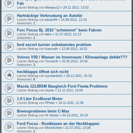
Fah
Letzter Beitrag von
Mewjou12
«
29.11.2012, 13:02
Hartnäckige Verkrustung an Autotür
Letzter Beitrag von
lukatz89
«
14.08.2012, 12:15
Antworten:
1
Forc Focus Bj. 2010 "schwimmt" beim Fahren
Letzter Beitrag von
liabo
«
21.07.2012, 12:13
Antworten:
2
ford escort turnier unbekanntes problem
Letzter Beitrag von
francodn
«
12.06.2012, 16:01
Volovo V50 / Wasser im Innenraum / Klimaanlage defekt???
Letzter Beitrag von
TorstenK
«
25.05.2012, 10:30
Antworten:
3
heckklappe öffnet sich nicht
Letzter Beitrag von
tussitante01
«
28.12.2011, 16:18
Antworten:
8
Mazda 121JBSM Baugleich Ford Fiesta Probleme
Letzter Beitrag von
munto
«
21.11.2011, 13:09
1.0 Ltier EcoBoost Motor
Letzter Beitrag von
PPeter
«
16.11.2011, 11:36
Bremsprobleme beim C-Max
Letzter Beitrag von
Hr Keiner
«
04.10.2011, 19:18
Ford Focus - Rostblasen an der Heckklappen
Letzter Beitrag von
MontSchiriii
«
21.07.2011, 13:08
Antworten:
2