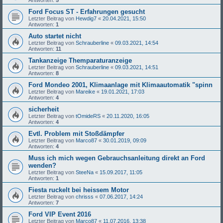
Ford Focus ST - Erfahrungen gesucht
Letzter Beitrag von
Hewdig7
«
20.04.2021, 15:50
Antworten:
1
Auto startet nicht
Letzter Beitrag von
Schrauberline
«
09.03.2021, 14:54
Antworten:
11
Tankanzeige Themparaturanzeige
Letzter Beitrag von
Schrauberline
«
09.03.2021, 14:51
Antworten:
8
Ford Mondeo 2001, Klimaanlage mit Klimaautomatik "spinn
Letzter Beitrag von
Mareike
«
19.01.2021, 17:03
Antworten:
4
sicherheit
Letzter Beitrag von
tOmideRS
«
20.11.2020, 16:05
Antworten:
4
Evtl. Problem mit Stoßdämpfer
Letzter Beitrag von
Marco87
«
30.01.2019, 09:09
Antworten:
4
Muss ich mich wegen Gebrauchsanleitung direkt an Ford
wenden?
Letzter Beitrag von
SteeNa
«
15.09.2017, 11:05
Antworten:
1
Fiesta ruckelt bei heissem Motor
Letzter Beitrag von
chrisss
«
07.06.2017, 14:24
Antworten:
7
Ford VIP Event 2016
Letzter Beitrag von
Marco87
«
11.07.2016, 13:38