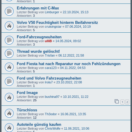
Antworten:
1
Erfahrungen mit C-Max
Letzter Beitrag von
Limburger
«
22.10.2024, 15:13
Antworten:
3
Volvo V50 Feuchtigkeit hinterm Beifahrersitz
Letzter Beitrag von
cruisingstar
«
07.06.2024, 10:19
Antworten:
5
Ford-Fahrzeugneuheiten
Letzter Beitrag von
ulliB
«
14.05.2024, 09:02
Antworten:
3
Thread wurde gelöscht!
Letzter Beitrag von
Trisfan
«
06.12.2022, 21:58
Ford Fiesta hat nach Reparatur nur noch Fehlzündungen
Letzter Beitrag von
cara123
«
04.11.2022, 04:53
Antworten:
5
Ford und Volvo Fahrzeugneuheiten
Letzter Beitrag von
Irolu7
«
23.10.2022, 22:08
Antworten:
1
Ford Image
Letzter Beitrag von
bushina97
«
10.10.2021, 11:22
Antworten:
25
1
2
Türschloss
Letzter Beitrag von
Th3odor
«
16.06.2021, 13:35
Antworten:
12
Autoteile günstig kaufen
Letzter Beitrag von
ChrisWolfe
«
11.06.2021, 10:06
Antworten:
5