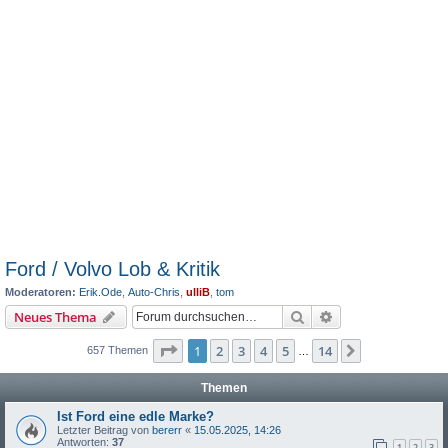
Ford / Volvo Lob & Kritik
Moderatoren:
Erik.Ode
,
Auto-Chris
,
ulliB
,
tom
Suche
Erweiterte Suche
Neues Thema
Seite
1
von
14
1
2
3
4
5
14
Nächste
657 Themen
…
Themen
Ist Ford eine edle Marke?
Letzter Beitrag von
bererr
«
15.05.2025, 14:26
Antworten:
37
1
2
3