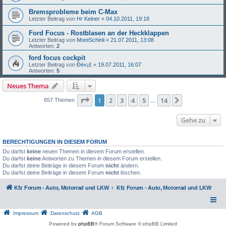
Bremsprobleme beim C-Max
Letzter Beitrag von
Hr Keiner
«
04.10.2011, 19:18
Ford Focus - Rostblasen an der Heckklappen
Letzter Beitrag von
MontSchiriii
«
21.07.2011, 13:08
Antworten:
2
ford focus cockpit
Letzter Beitrag von
Ðèv¡£
«
19.07.2011, 16:07
Antworten:
5
Neues Thema
Seite
1
von
14
1
2
3
4
5
14
Nächste
657 Themen
…
Gehe zu
BERECHTIGUNGEN IN DIESEM FORUM
Du darfst
keine
neuen Themen in diesem Forum erstellen.
Du darfst
keine
Antworten zu Themen in diesem Forum erstellen.
Du darfst deine Beiträge in diesem Forum
nicht
ändern.
Du darfst deine Beiträge in diesem Forum
nicht
löschen.
Kfz Forum - Auto, Motorrad und LKW
Kfz Forum - Auto, Motorrad und LKW
Impressum
Datenschutz
AGB
Powered by
phpBB
® Forum Software © phpBB Limited