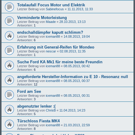
Totalaufall Focus Motor und Elektrik
Letzter Beitrag von
Sabinefocus
«
11.11.2013, 11:33
Verminderte Motorleistung
Letzter Beitrag von
Maade
«
28.10.2013, 13:13
Antworten:
1
endschalldämpfer kaputt schlimm?
Letzter Beitrag von
iceman88
«
14.08.2013, 19:04
Antworten:
6
Erfahrung mit General-Reifen für Mondeo
Letzter Beitrag von
nescar
«
02.08.2013, 11:35
Antworten:
1
Suche Ford KA Mk1 für meine beste Freundin
Letzter Beitrag von
iceman88
«
08.05.2013, 00:42
Antworten:
6
angeforderte Hersteller-Information zu E 10 - Resonanz null
Letzter Beitrag von
iceman88
«
08.05.2013, 00:37
Antworten:
12
Ford am See
Letzter Beitrag von
iceman88
«
08.05.2013, 00:31
Antworten:
3
abgenutzter lenker :(
Letzter Beitrag von
ChrisB
«
11.04.2013, 14:23
Antworten:
5
Türschloss Fiesta MK4
Letzter Beitrag von
iceman88
«
21.03.2013, 22:59
Antworten:
8