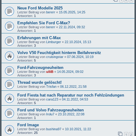
Neue Ford Modelle 2025
Letzter Beitrag von
bererr
«
15.05.2025, 14:25
Antworten:
1
Empfehlen Sie Ford C-Max?
Letzter Beitrag von
bererr
«
22.11.2024, 09:32
Antworten:
1
Erfahrungen mit C-Max
Letzter Beitrag von
Limburger
«
22.10.2024, 15:13
Antworten:
3
Volvo V50 Feuchtigkeit hinterm Beifahrersitz
Letzter Beitrag von
cruisingstar
«
07.06.2024, 10:19
Antworten:
5
Ford-Fahrzeugneuheiten
Letzter Beitrag von
ulliB
«
14.05.2024, 09:02
Antworten:
3
Thread wurde gelöscht!
Letzter Beitrag von
Trisfan
«
06.12.2022, 21:58
Ford Fiesta hat nach Reparatur nur noch Fehlzündungen
Letzter Beitrag von
cara123
«
04.11.2022, 04:53
Antworten:
5
Ford und Volvo Fahrzeugneuheiten
Letzter Beitrag von
Irolu7
«
23.10.2022, 22:08
Antworten:
1
Ford Image
Letzter Beitrag von
bushina97
«
10.10.2021, 11:22
Antworten:
25
1
2