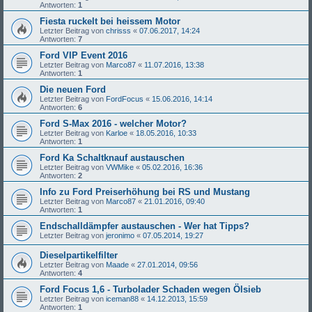
Antworten:
1
Fiesta ruckelt bei heissem Motor
Letzter Beitrag von
chrisss
«
07.06.2017, 14:24
Antworten:
7
Ford VIP Event 2016
Letzter Beitrag von
Marco87
«
11.07.2016, 13:38
Antworten:
1
Die neuen Ford
Letzter Beitrag von
FordFocus
«
15.06.2016, 14:14
Antworten:
6
Ford S-Max 2016 - welcher Motor?
Letzter Beitrag von
Karloe
«
18.05.2016, 10:33
Antworten:
1
Ford Ka Schaltknauf austauschen
Letzter Beitrag von
VWMike
«
05.02.2016, 16:36
Antworten:
2
Info zu Ford Preiserhöhung bei RS und Mustang
Letzter Beitrag von
Marco87
«
21.01.2016, 09:40
Antworten:
1
Endschalldämpfer austauschen - Wer hat Tipps?
Letzter Beitrag von
jeronimo
«
07.05.2014, 19:27
Dieselpartikelfilter
Letzter Beitrag von
Maade
«
27.01.2014, 09:56
Antworten:
4
Ford Focus 1,6 - Turbolader Schaden wegen Ölsieb
Letzter Beitrag von
iceman88
«
14.12.2013, 15:59
Antworten:
1