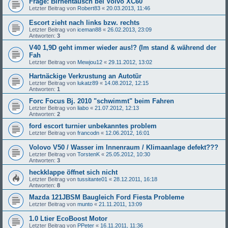
Frage: Birnentausch bei Volvo XC60
Letzter Beitrag von
Robert83
«
20.03.2013, 11:46
Escort zieht nach links bzw. rechts
Letzter Beitrag von
iceman88
«
26.02.2013, 23:09
Antworten:
3
V40 1,9D geht immer wieder aus!? (Im stand & während der
Fah
Letzter Beitrag von
Mewjou12
«
29.11.2012, 13:02
Hartnäckige Verkrustung an Autotür
Letzter Beitrag von
lukatz89
«
14.08.2012, 12:15
Antworten:
1
Forc Focus Bj. 2010 "schwimmt" beim Fahren
Letzter Beitrag von
liabo
«
21.07.2012, 12:13
Antworten:
2
ford escort turnier unbekanntes problem
Letzter Beitrag von
francodn
«
12.06.2012, 16:01
Volovo V50 / Wasser im Innenraum / Klimaanlage defekt???
Letzter Beitrag von
TorstenK
«
25.05.2012, 10:30
Antworten:
3
heckklappe öffnet sich nicht
Letzter Beitrag von
tussitante01
«
28.12.2011, 16:18
Antworten:
8
Mazda 121JBSM Baugleich Ford Fiesta Probleme
Letzter Beitrag von
munto
«
21.11.2011, 13:09
1.0 Ltier EcoBoost Motor
Letzter Beitrag von
PPeter
«
16.11.2011, 11:36