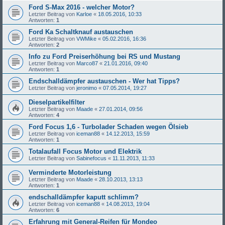
Ford S-Max 2016 - welcher Motor?
Letzter Beitrag von
Karloe
«
18.05.2016, 10:33
Antworten:
1
Ford Ka Schaltknauf austauschen
Letzter Beitrag von
VWMike
«
05.02.2016, 16:36
Antworten:
2
Info zu Ford Preiserhöhung bei RS und Mustang
Letzter Beitrag von
Marco87
«
21.01.2016, 09:40
Antworten:
1
Endschalldämpfer austauschen - Wer hat Tipps?
Letzter Beitrag von
jeronimo
«
07.05.2014, 19:27
Dieselpartikelfilter
Letzter Beitrag von
Maade
«
27.01.2014, 09:56
Antworten:
4
Ford Focus 1,6 - Turbolader Schaden wegen Ölsieb
Letzter Beitrag von
iceman88
«
14.12.2013, 15:59
Antworten:
1
Totalaufall Focus Motor und Elektrik
Letzter Beitrag von
Sabinefocus
«
11.11.2013, 11:33
Verminderte Motorleistung
Letzter Beitrag von
Maade
«
28.10.2013, 13:13
Antworten:
1
endschalldämpfer kaputt schlimm?
Letzter Beitrag von
iceman88
«
14.08.2013, 19:04
Antworten:
6
Erfahrung mit General-Reifen für Mondeo