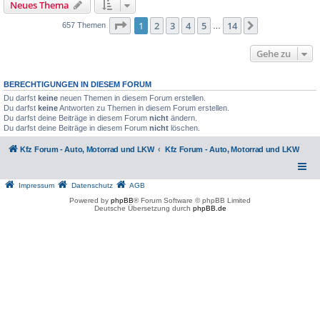
Neues Thema
Seite
1
von
14
1
2
3
4
5
14
Nächste
657 Themen
…
Gehe zu
BERECHTIGUNGEN IN DIESEM FORUM
Du darfst
keine
neuen Themen in diesem Forum erstellen.
Du darfst
keine
Antworten zu Themen in diesem Forum erstellen.
Du darfst deine Beiträge in diesem Forum
nicht
ändern.
Du darfst deine Beiträge in diesem Forum
nicht
löschen.
Kfz Forum - Auto, Motorrad und LKW
Kfz Forum - Auto, Motorrad und LKW
Impressum
Datenschutz
AGB
Powered by
phpBB
® Forum Software © phpBB Limited
Deutsche Übersetzung durch
phpBB.de