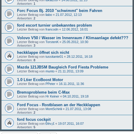
Antworten:
1
Forc Focus Bj. 2010 "schwimmt" beim Fahren
Letzter Beitrag von
liabo
«
21.07.2012, 12:13
Antworten:
2
ford escort turnier unbekanntes problem
Letzter Beitrag von
francodn
«
12.06.2012, 16:01
Volovo V50 / Wasser im Innenraum / Klimaanlage defekt???
Letzter Beitrag von
TorstenK
«
25.05.2012, 10:30
Antworten:
3
heckklappe öffnet sich nicht
Letzter Beitrag von
tussitante01
«
28.12.2011, 16:18
Antworten:
8
Mazda 121JBSM Baugleich Ford Fiesta Probleme
Letzter Beitrag von
munto
«
21.11.2011, 13:09
1.0 Ltier EcoBoost Motor
Letzter Beitrag von
PPeter
«
16.11.2011, 11:36
Bremsprobleme beim C-Max
Letzter Beitrag von
Hr Keiner
«
04.10.2011, 19:18
Ford Focus - Rostblasen an der Heckklappen
Letzter Beitrag von
MontSchiriii
«
21.07.2011, 13:08
Antworten:
2
ford focus cockpit
Letzter Beitrag von
Ðèv¡£
«
19.07.2011, 16:07
Antworten:
5