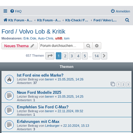
FAQ
Anmelden
S
Kfz Forum - Auto, Motorrad und LKW
Kfz Forum - Auto, Motorrad und LKW
Kfz-Check / Fahrzeugbewertung / Lob & Tadel / Berichte & Erfahrungen
Ford / Volvo Lob & Kritik
u
Ford / Volvo Lob & Kritik
c
Moderatoren:
Erik.Ode
,
Auto-Chris
,
ulliB
,
tom
h
Suche
Erweiterte Suche
Neues Thema
e
Seite
1
von
14
1
2
3
4
5
14
Nächste
657 Themen
…
Themen
Ist Ford eine edle Marke?
Letzter Beitrag von
bererr
«
15.05.2025, 14:26
Antworten:
37
1
2
3
Neue Ford Modelle 2025
Letzter Beitrag von
bererr
«
15.05.2025, 14:25
Antworten:
1
Empfehlen Sie Ford C-Max?
Letzter Beitrag von
bererr
«
22.11.2024, 09:32
Antworten:
1
Erfahrungen mit C-Max
Letzter Beitrag von
Limburger
«
22.10.2024, 15:13
Antworten:
3