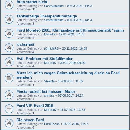
Auto startet nicht
Letzter Beitrag von
Schrauberline
«
09.03.2021, 14:54
Antworten:
11
Tankanzeige Themparaturanzeige
Letzter Beitrag von
Schrauberline
«
09.03.2021, 14:51
Antworten:
8
Ford Mondeo 2001, Klimaanlage mit Klimaautomatik "spinn
Letzter Beitrag von
Mareike
«
19.01.2021, 17:03
Antworten:
4
sicherheit
Letzter Beitrag von
tOmideRS
«
20.11.2020, 16:05
Antworten:
4
Evtl. Problem mit Stoßdämpfer
Letzter Beitrag von
Marco87
«
30.01.2019, 09:09
Antworten:
4
Muss ich mich wegen Gebrauchsanleitung direkt an Ford
wenden?
Letzter Beitrag von
SteeNa
«
15.09.2017, 11:05
Antworten:
1
Fiesta ruckelt bei heissem Motor
Letzter Beitrag von
chrisss
«
07.06.2017, 14:24
Antworten:
7
Ford VIP Event 2016
Letzter Beitrag von
Marco87
«
11.07.2016, 13:38
Antworten:
1
Die neuen Ford
Letzter Beitrag von
FordFocus
«
15.06.2016, 14:14
Antworten:
6