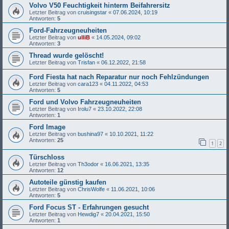
Volvo V50 Feuchtigkeit hinterm Beifahrersitz
Letzter Beitrag von
cruisingstar
«
07.06.2024, 10:19
Antworten:
5
Ford-Fahrzeugneuheiten
Letzter Beitrag von
ulliB
«
14.05.2024, 09:02
Antworten:
3
Thread wurde gelöscht!
Letzter Beitrag von
Trisfan
«
06.12.2022, 21:58
Ford Fiesta hat nach Reparatur nur noch Fehlzündungen
Letzter Beitrag von
cara123
«
04.11.2022, 04:53
Antworten:
5
Ford und Volvo Fahrzeugneuheiten
Letzter Beitrag von
Irolu7
«
23.10.2022, 22:08
Antworten:
1
Ford Image
Letzter Beitrag von
bushina97
«
10.10.2021, 11:22
Antworten:
25
1
2
Türschloss
Letzter Beitrag von
Th3odor
«
16.06.2021, 13:35
Antworten:
12
Autoteile günstig kaufen
Letzter Beitrag von
ChrisWolfe
«
11.06.2021, 10:06
Antworten:
5
Ford Focus ST - Erfahrungen gesucht
Letzter Beitrag von
Hewdig7
«
20.04.2021, 15:50
Antworten:
1