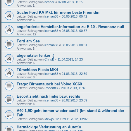
Letzter Beitrag von
nescar
«
02.08.2013, 11:35
Antworten:
1
Suche Ford KA Mk1 für meine beste Freundin
Letzter Beitrag von
iceman88
«
08.05.2013, 00:42
Antworten:
6
angeforderte Hersteller-Information zu E 10 - Resonanz null
Letzter Beitrag von
iceman88
«
08.05.2013, 00:37
Antworten:
12
Ford am See
Letzter Beitrag von
iceman88
«
08.05.2013, 00:31
Antworten:
3
abgenutzter lenker :(
Letzter Beitrag von
ChrisB
«
11.04.2013, 14:23
Antworten:
5
Türschloss Fiesta MK4
Letzter Beitrag von
iceman88
«
21.03.2013, 22:59
Antworten:
8
Frage: Birnentausch bei Volvo XC60
Letzter Beitrag von
Robert83
«
20.03.2013, 11:46
Escort zieht nach links bzw. rechts
Letzter Beitrag von
iceman88
«
26.02.2013, 23:09
Antworten:
3
V40 1,9D geht immer wieder aus!? (Im stand & während der
Fah
Letzter Beitrag von
Mewjou12
«
29.11.2012, 13:02
Hartnäckige Verkrustung an Autotür
Letzter Beitrag von
lukatz89
«
14.08.2012, 12:15