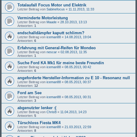
Totalaufall Focus Motor und Elektrik
Letzter Beitrag von
Sabinefocus
«
11.11.2013, 11:33
Verminderte Motorleistung
Letzter Beitrag von
Maade
«
28.10.2013, 13:13
Antworten:
1
endschalldämpfer kaputt schlimm?
Letzter Beitrag von
iceman88
«
14.08.2013, 19:04
Antworten:
6
Erfahrung mit General-Reifen für Mondeo
Letzter Beitrag von
nescar
«
02.08.2013, 11:35
Antworten:
1
Suche Ford KA Mk1 für meine beste Freundin
Letzter Beitrag von
iceman88
«
08.05.2013, 00:42
Antworten:
6
angeforderte Hersteller-Information zu E 10 - Resonanz null
Letzter Beitrag von
iceman88
«
08.05.2013, 00:37
Antworten:
12
Ford am See
Letzter Beitrag von
iceman88
«
08.05.2013, 00:31
Antworten:
3
abgenutzter lenker :(
Letzter Beitrag von
ChrisB
«
11.04.2013, 14:23
Antworten:
5
Türschloss Fiesta MK4
Letzter Beitrag von
iceman88
«
21.03.2013, 22:59
Antworten:
8