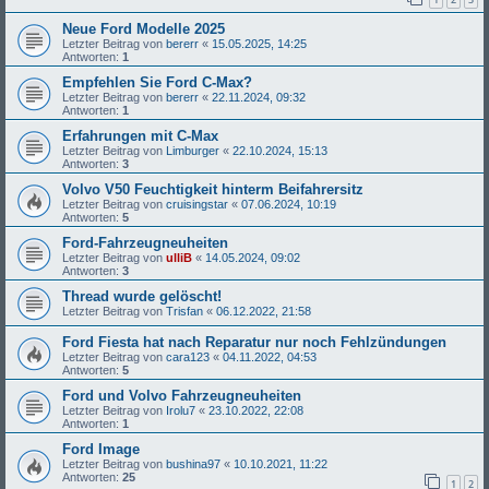
Neue Ford Modelle 2025
Letzter Beitrag von
bererr
«
15.05.2025, 14:25
Antworten:
1
Empfehlen Sie Ford C-Max?
Letzter Beitrag von
bererr
«
22.11.2024, 09:32
Antworten:
1
Erfahrungen mit C-Max
Letzter Beitrag von
Limburger
«
22.10.2024, 15:13
Antworten:
3
Volvo V50 Feuchtigkeit hinterm Beifahrersitz
Letzter Beitrag von
cruisingstar
«
07.06.2024, 10:19
Antworten:
5
Ford-Fahrzeugneuheiten
Letzter Beitrag von
ulliB
«
14.05.2024, 09:02
Antworten:
3
Thread wurde gelöscht!
Letzter Beitrag von
Trisfan
«
06.12.2022, 21:58
Ford Fiesta hat nach Reparatur nur noch Fehlzündungen
Letzter Beitrag von
cara123
«
04.11.2022, 04:53
Antworten:
5
Ford und Volvo Fahrzeugneuheiten
Letzter Beitrag von
Irolu7
«
23.10.2022, 22:08
Antworten:
1
Ford Image
Letzter Beitrag von
bushina97
«
10.10.2021, 11:22
Antworten:
25
1
2