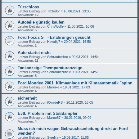
Türschloss
Letzter Beitrag von
Th3odor
«
16.06.2021, 13:35
Antworten:
12
Autoteile günstig kaufen
Letzter Beitrag von
ChrisWolfe
«
11.06.2021, 10:06
Antworten:
5
Ford Focus ST - Erfahrungen gesucht
Letzter Beitrag von
Hewdig7
«
20.04.2021, 15:50
Antworten:
1
Auto startet nicht
Letzter Beitrag von
Schrauberline
«
09.03.2021, 14:54
Antworten:
11
Tankanzeige Themparaturanzeige
Letzter Beitrag von
Schrauberline
«
09.03.2021, 14:51
Antworten:
8
Ford Mondeo 2001, Klimaanlage mit Klimaautomatik "spinn
Letzter Beitrag von
Mareike
«
19.01.2021, 17:03
Antworten:
4
sicherheit
Letzter Beitrag von
tOmideRS
«
20.11.2020, 16:05
Antworten:
4
Evtl. Problem mit Stoßdämpfer
Letzter Beitrag von
Marco87
«
30.01.2019, 09:09
Antworten:
4
Muss ich mich wegen Gebrauchsanleitung direkt an Ford
wenden?
Letzter Beitrag von
SteeNa
«
15.09.2017, 11:05