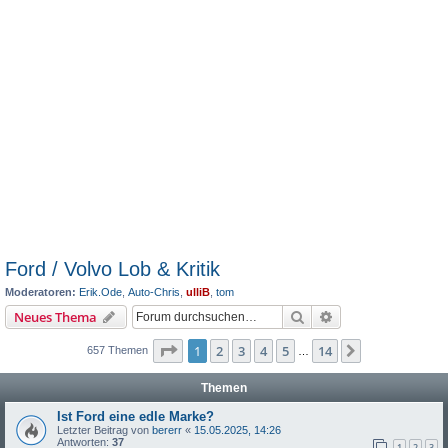
Ford / Volvo Lob & Kritik
Moderatoren:
Erik.Ode
,
Auto-Chris
,
ulliB
,
tom
Suche
Erweiterte Suche
Neues Thema
Seite
1
von
14
1
2
3
4
5
14
Nächste
657 Themen
…
Themen
Ist Ford eine edle Marke?
Letzter Beitrag von
bererr
«
15.05.2025, 14:26
Antworten:
37
1
2
3