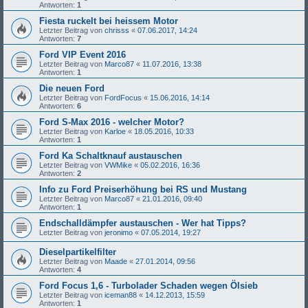
Antworten:
1
Fiesta ruckelt bei heissem Motor
Letzter Beitrag von
chrisss
«
07.06.2017, 14:24
Antworten:
7
Ford VIP Event 2016
Letzter Beitrag von
Marco87
«
11.07.2016, 13:38
Antworten:
1
Die neuen Ford
Letzter Beitrag von
FordFocus
«
15.06.2016, 14:14
Antworten:
6
Ford S-Max 2016 - welcher Motor?
Letzter Beitrag von
Karloe
«
18.05.2016, 10:33
Antworten:
1
Ford Ka Schaltknauf austauschen
Letzter Beitrag von
VWMike
«
05.02.2016, 16:36
Antworten:
2
Info zu Ford Preiserhöhung bei RS und Mustang
Letzter Beitrag von
Marco87
«
21.01.2016, 09:40
Antworten:
1
Endschalldämpfer austauschen - Wer hat Tipps?
Letzter Beitrag von
jeronimo
«
07.05.2014, 19:27
Dieselpartikelfilter
Letzter Beitrag von
Maade
«
27.01.2014, 09:56
Antworten:
4
Ford Focus 1,6 - Turbolader Schaden wegen Ölsieb
Letzter Beitrag von
iceman88
«
14.12.2013, 15:59
Antworten:
1