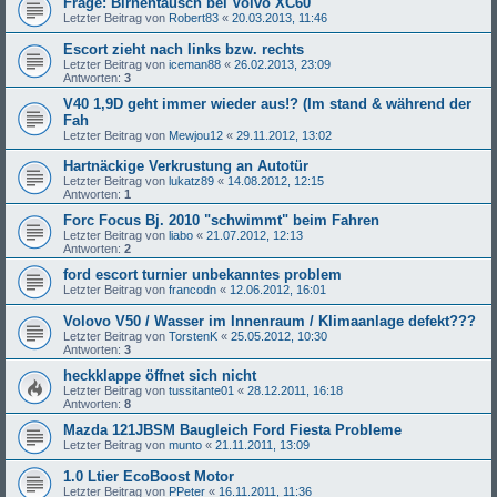
Frage: Birnentausch bei Volvo XC60
Letzter Beitrag von
Robert83
«
20.03.2013, 11:46
Escort zieht nach links bzw. rechts
Letzter Beitrag von
iceman88
«
26.02.2013, 23:09
Antworten:
3
V40 1,9D geht immer wieder aus!? (Im stand & während der
Fah
Letzter Beitrag von
Mewjou12
«
29.11.2012, 13:02
Hartnäckige Verkrustung an Autotür
Letzter Beitrag von
lukatz89
«
14.08.2012, 12:15
Antworten:
1
Forc Focus Bj. 2010 "schwimmt" beim Fahren
Letzter Beitrag von
liabo
«
21.07.2012, 12:13
Antworten:
2
ford escort turnier unbekanntes problem
Letzter Beitrag von
francodn
«
12.06.2012, 16:01
Volovo V50 / Wasser im Innenraum / Klimaanlage defekt???
Letzter Beitrag von
TorstenK
«
25.05.2012, 10:30
Antworten:
3
heckklappe öffnet sich nicht
Letzter Beitrag von
tussitante01
«
28.12.2011, 16:18
Antworten:
8
Mazda 121JBSM Baugleich Ford Fiesta Probleme
Letzter Beitrag von
munto
«
21.11.2011, 13:09
1.0 Ltier EcoBoost Motor
Letzter Beitrag von
PPeter
«
16.11.2011, 11:36