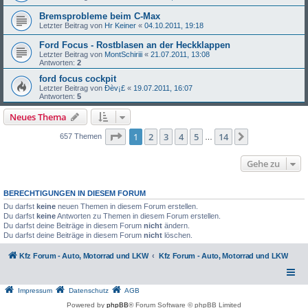
Bremsprobleme beim C-Max
Letzter Beitrag von
Hr Keiner
«
04.10.2011, 19:18
Ford Focus - Rostblasen an der Heckklappen
Letzter Beitrag von
MontSchiriii
«
21.07.2011, 13:08
Antworten:
2
ford focus cockpit
Letzter Beitrag von
Ðèv¡£
«
19.07.2011, 16:07
Antworten:
5
Neues Thema
Seite
1
von
14
1
2
3
4
5
14
Nächste
657 Themen
…
Gehe zu
BERECHTIGUNGEN IN DIESEM FORUM
Du darfst
keine
neuen Themen in diesem Forum erstellen.
Du darfst
keine
Antworten zu Themen in diesem Forum erstellen.
Du darfst deine Beiträge in diesem Forum
nicht
ändern.
Du darfst deine Beiträge in diesem Forum
nicht
löschen.
Kfz Forum - Auto, Motorrad und LKW
Kfz Forum - Auto, Motorrad und LKW
Impressum
Datenschutz
AGB
Powered by
phpBB
® Forum Software © phpBB Limited