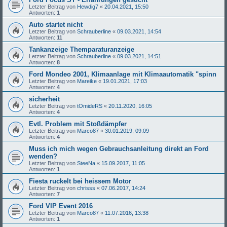
Letzter Beitrag von
Hewdig7
«
20.04.2021, 15:50
Antworten:
1
Auto startet nicht
Letzter Beitrag von
Schrauberline
«
09.03.2021, 14:54
Antworten:
11
Tankanzeige Themparaturanzeige
Letzter Beitrag von
Schrauberline
«
09.03.2021, 14:51
Antworten:
8
Ford Mondeo 2001, Klimaanlage mit Klimaautomatik "spinn
Letzter Beitrag von
Mareike
«
19.01.2021, 17:03
Antworten:
4
sicherheit
Letzter Beitrag von
tOmideRS
«
20.11.2020, 16:05
Antworten:
4
Evtl. Problem mit Stoßdämpfer
Letzter Beitrag von
Marco87
«
30.01.2019, 09:09
Antworten:
4
Muss ich mich wegen Gebrauchsanleitung direkt an Ford
wenden?
Letzter Beitrag von
SteeNa
«
15.09.2017, 11:05
Antworten:
1
Fiesta ruckelt bei heissem Motor
Letzter Beitrag von
chrisss
«
07.06.2017, 14:24
Antworten:
7
Ford VIP Event 2016
Letzter Beitrag von
Marco87
«
11.07.2016, 13:38
Antworten:
1