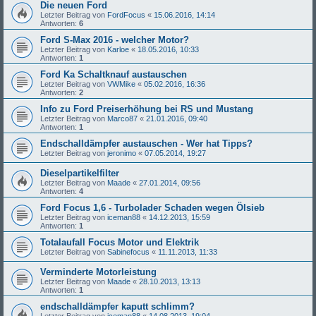
Die neuen Ford
Letzter Beitrag von
FordFocus
«
15.06.2016, 14:14
Antworten:
6
Ford S-Max 2016 - welcher Motor?
Letzter Beitrag von
Karloe
«
18.05.2016, 10:33
Antworten:
1
Ford Ka Schaltknauf austauschen
Letzter Beitrag von
VWMike
«
05.02.2016, 16:36
Antworten:
2
Info zu Ford Preiserhöhung bei RS und Mustang
Letzter Beitrag von
Marco87
«
21.01.2016, 09:40
Antworten:
1
Endschalldämpfer austauschen - Wer hat Tipps?
Letzter Beitrag von
jeronimo
«
07.05.2014, 19:27
Dieselpartikelfilter
Letzter Beitrag von
Maade
«
27.01.2014, 09:56
Antworten:
4
Ford Focus 1,6 - Turbolader Schaden wegen Ölsieb
Letzter Beitrag von
iceman88
«
14.12.2013, 15:59
Antworten:
1
Totalaufall Focus Motor und Elektrik
Letzter Beitrag von
Sabinefocus
«
11.11.2013, 11:33
Verminderte Motorleistung
Letzter Beitrag von
Maade
«
28.10.2013, 13:13
Antworten:
1
endschalldämpfer kaputt schlimm?
Letzter Beitrag von
iceman88
«
14.08.2013, 19:04