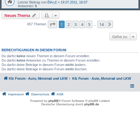
Letzter Beitrag von
Ðèv¡£
«
19.07.2011, 16:07
Antworten:
5
Neues Thema
Seite
1
von
14
1
2
3
4
5
14
Nächste
657 Themen
…
Gehe zu
BERECHTIGUNGEN IN DIESEM FORUM
Du darfst
keine
neuen Themen in diesem Forum erstellen.
Du darfst
keine
Antworten zu Themen in diesem Forum erstellen.
Du darfst deine Beiträge in diesem Forum
nicht
ändern.
Du darfst deine Beiträge in diesem Forum
nicht
löschen.
Kfz Forum - Auto, Motorrad und LKW
Kfz Forum - Auto, Motorrad und LKW
Impressum
Datenschutz
AGB
Powered by
phpBB
® Forum Software © phpBB Limited
Deutsche Übersetzung durch
phpBB.de