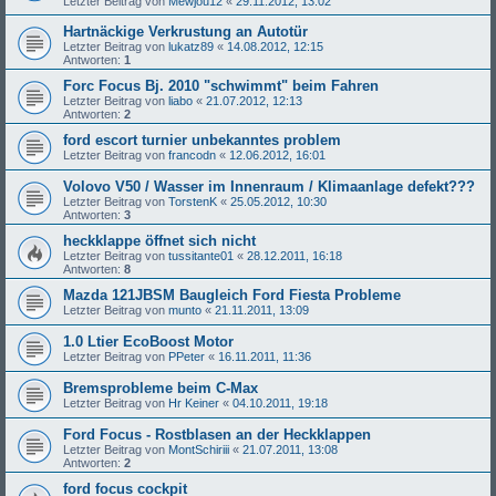
Letzter Beitrag von
Mewjou12
«
29.11.2012, 13:02
Hartnäckige Verkrustung an Autotür
Letzter Beitrag von
lukatz89
«
14.08.2012, 12:15
Antworten:
1
Forc Focus Bj. 2010 "schwimmt" beim Fahren
Letzter Beitrag von
liabo
«
21.07.2012, 12:13
Antworten:
2
ford escort turnier unbekanntes problem
Letzter Beitrag von
francodn
«
12.06.2012, 16:01
Volovo V50 / Wasser im Innenraum / Klimaanlage defekt???
Letzter Beitrag von
TorstenK
«
25.05.2012, 10:30
Antworten:
3
heckklappe öffnet sich nicht
Letzter Beitrag von
tussitante01
«
28.12.2011, 16:18
Antworten:
8
Mazda 121JBSM Baugleich Ford Fiesta Probleme
Letzter Beitrag von
munto
«
21.11.2011, 13:09
1.0 Ltier EcoBoost Motor
Letzter Beitrag von
PPeter
«
16.11.2011, 11:36
Bremsprobleme beim C-Max
Letzter Beitrag von
Hr Keiner
«
04.10.2011, 19:18
Ford Focus - Rostblasen an der Heckklappen
Letzter Beitrag von
MontSchiriii
«
21.07.2011, 13:08
Antworten:
2
ford focus cockpit