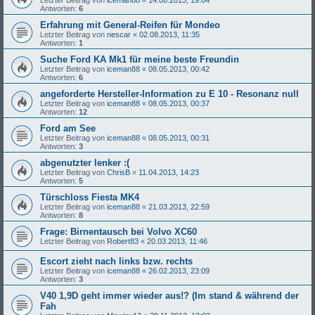
Antworten:
6
Erfahrung mit General-Reifen für Mondeo
Letzter Beitrag von
nescar
«
02.08.2013, 11:35
Antworten:
1
Suche Ford KA Mk1 für meine beste Freundin
Letzter Beitrag von
iceman88
«
08.05.2013, 00:42
Antworten:
6
angeforderte Hersteller-Information zu E 10 - Resonanz null
Letzter Beitrag von
iceman88
«
08.05.2013, 00:37
Antworten:
12
Ford am See
Letzter Beitrag von
iceman88
«
08.05.2013, 00:31
Antworten:
3
abgenutzter lenker :(
Letzter Beitrag von
ChrisB
«
11.04.2013, 14:23
Antworten:
5
Türschloss Fiesta MK4
Letzter Beitrag von
iceman88
«
21.03.2013, 22:59
Antworten:
8
Frage: Birnentausch bei Volvo XC60
Letzter Beitrag von
Robert83
«
20.03.2013, 11:46
Escort zieht nach links bzw. rechts
Letzter Beitrag von
iceman88
«
26.02.2013, 23:09
Antworten:
3
V40 1,9D geht immer wieder aus!? (Im stand & während der
Fah