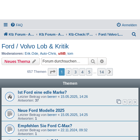
FAQ
Anmelden
S
Kfz Forum - Auto, Motorrad und LKW
Kfz Forum - Auto, Motorrad und LKW
Kfz-Check / Fahrzeugbewertung / Lob & Tadel / Berichte & Erfahrungen
Ford / Volvo Lob & Kritik
u
Ford / Volvo Lob & Kritik
c
Moderatoren:
Erik.Ode
,
Auto-Chris
,
ulliB
,
tom
h
Suche
Erweiterte Suche
Neues Thema
e
Seite
1
von
14
1
2
3
4
5
14
Nächste
657 Themen
…
Themen
Ist Ford eine edle Marke?
Letzter Beitrag von
bererr
«
15.05.2025, 14:26
Antworten:
37
1
2
3
Neue Ford Modelle 2025
Letzter Beitrag von
bererr
«
15.05.2025, 14:25
Antworten:
1
Empfehlen Sie Ford C-Max?
Letzter Beitrag von
bererr
«
22.11.2024, 09:32
Antworten:
1