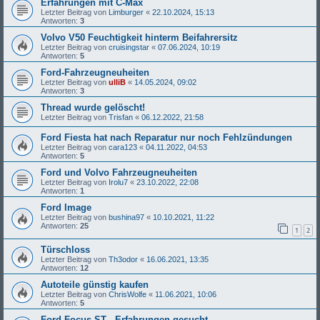
Erfahrungen mit C-Max
Letzter Beitrag von
Limburger
«
22.10.2024, 15:13
Antworten:
3
Volvo V50 Feuchtigkeit hinterm Beifahrersitz
Letzter Beitrag von
cruisingstar
«
07.06.2024, 10:19
Antworten:
5
Ford-Fahrzeugneuheiten
Letzter Beitrag von
ulliB
«
14.05.2024, 09:02
Antworten:
3
Thread wurde gelöscht!
Letzter Beitrag von
Trisfan
«
06.12.2022, 21:58
Ford Fiesta hat nach Reparatur nur noch Fehlzündungen
Letzter Beitrag von
cara123
«
04.11.2022, 04:53
Antworten:
5
Ford und Volvo Fahrzeugneuheiten
Letzter Beitrag von
Irolu7
«
23.10.2022, 22:08
Antworten:
1
Ford Image
Letzter Beitrag von
bushina97
«
10.10.2021, 11:22
Antworten:
25
1
2
Türschloss
Letzter Beitrag von
Th3odor
«
16.06.2021, 13:35
Antworten:
12
Autoteile günstig kaufen
Letzter Beitrag von
ChrisWolfe
«
11.06.2021, 10:06
Antworten:
5
Ford Focus ST - Erfahrungen gesucht