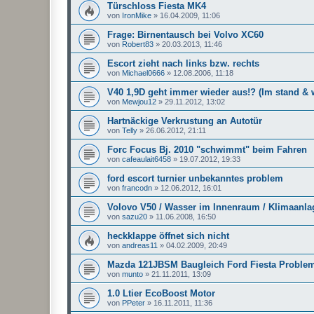
Türschloss Fiesta MK4
von
IronMike
»
16.04.2009, 11:06
Frage: Birnentausch bei Volvo XC60
von
Robert83
»
20.03.2013, 11:46
Escort zieht nach links bzw. rechts
von
Michael0666
»
12.08.2006, 11:18
V40 1,9D geht immer wieder aus!? (Im stand &
von
Mewjou12
»
29.11.2012, 13:02
Hartnäckige Verkrustung an Autotür
von
Telly
»
26.06.2012, 21:11
Forc Focus Bj. 2010 "schwimmt" beim Fahren
von
cafeaulait6458
»
19.07.2012, 19:33
ford escort turnier unbekanntes problem
von
francodn
»
12.06.2012, 16:01
Volovo V50 / Wasser im Innenraum / Klimaanla
von
sazu20
»
11.06.2008, 16:50
heckklappe öffnet sich nicht
von
andreas11
»
04.02.2009, 20:49
Mazda 121JBSM Baugleich Ford Fiesta Proble
von
munto
»
21.11.2011, 13:09
1.0 Ltier EcoBoost Motor
von
PPeter
»
16.11.2011, 11:36