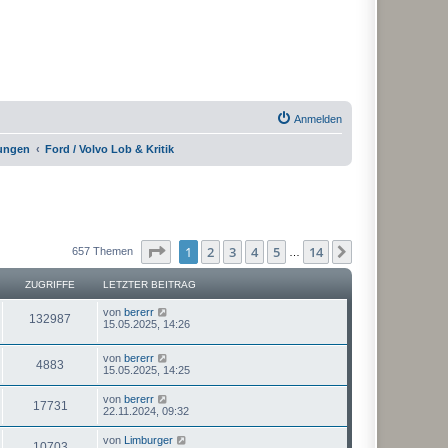
Anmelden
rungen
Ford / Volvo Lob & Kritik
Seite
1
von
14
1
2
3
4
5
14
Nächste
657 Themen
…
ZUGRIFFE
LETZTER BEITRAG
von
bererr
132987
15.05.2025, 14:26
von
bererr
4883
15.05.2025, 14:25
von
bererr
17731
22.11.2024, 09:32
von
Limburger
10703