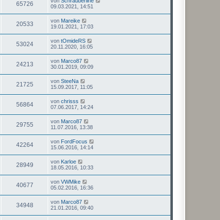
von
Schrauberline
65726
09.03.2021, 14:51
von
Mareike
20533
19.01.2021, 17:03
von
tOmideRS
53024
20.11.2020, 16:05
von
Marco87
24213
30.01.2019, 09:09
von
SteeNa
21725
15.09.2017, 11:05
von
chrisss
56864
07.06.2017, 14:24
von
Marco87
29755
11.07.2016, 13:38
von
FordFocus
42264
15.06.2016, 14:14
von
Karloe
28949
18.05.2016, 10:33
von
VWMike
40677
05.02.2016, 16:36
von
Marco87
34948
21.01.2016, 09:40