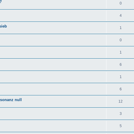
?
0
4
sieb
1
0
1
6
1
6
esonanz null
12
3
5