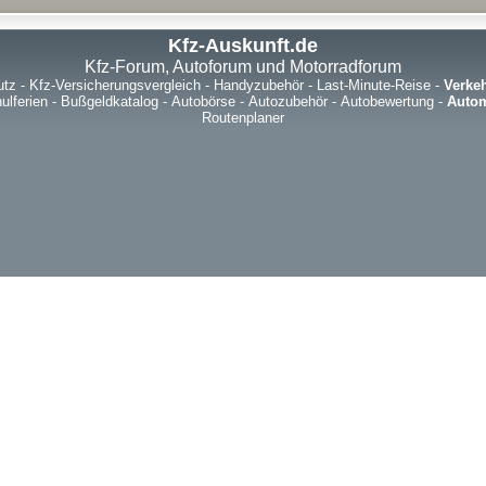
Kfz-Auskunft.de
Kfz-Forum, Autoforum und Motorradforum
utz
-
Kfz-Versicherungsvergleich
-
Handyzubehör
-
Last-Minute-Reise
-
Verke
ulferien
-
Bußgeldkatalog
-
Autobörse
-
Autozubehör
-
Autobewertung
-
Autom
Routenplaner