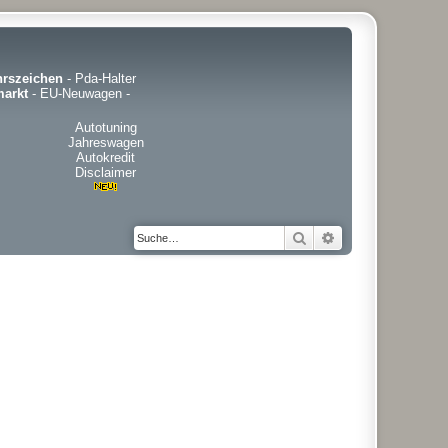
hrszeichen
-
Pda-Halter
arkt
-
EU-Neuwagen
-
Autotuning
Jahreswagen
Autokredit
Disclaimer
Suche
Erweiterte Suche