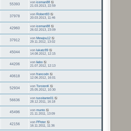
von
iceman88
55393
21.03.2013, 22:59
von
Robert83
37978
20.03.2013, 11:46
von
iceman88
42960
26.02.2013, 23:09
von
Mewjou12
37912
29.11.2012, 13:02
von
lukatz89
45044
14.08.2012, 12:15
von
liabo
44206
21.07.2012, 12:13
von
francodn
40618
12.06.2012, 16:01
von
TorstenK
52934
25.05.2012, 10:30
von
tussitante01
56636
28.12.2011, 16:18
von
munto
45496
21.11.2011, 13:09
von
PPeter
42156
16.11.2011, 11:36