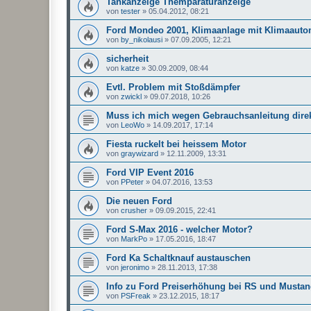
Tankanzeige Themparaturanzeige
von
tester
»
05.04.2012, 08:21
Ford Mondeo 2001, Klimaanlage mit Klimaauto
von
by_nikolausi
»
07.09.2005, 12:21
sicherheit
von
katze
»
30.09.2009, 08:44
Evtl. Problem mit Stoßdämpfer
von
zwickl
»
09.07.2018, 10:26
Muss ich mich wegen Gebrauchsanleitung dire
von
LeoWo
»
14.09.2017, 17:14
Fiesta ruckelt bei heissem Motor
von
graywizard
»
12.11.2009, 13:31
Ford VIP Event 2016
von
PPeter
»
04.07.2016, 13:53
Die neuen Ford
von
crusher
»
09.09.2015, 22:41
Ford S-Max 2016 - welcher Motor?
von
MarkPo
»
17.05.2016, 18:47
Ford Ka Schaltknauf austauschen
von
jeronimo
»
28.11.2013, 17:38
Info zu Ford Preiserhöhung bei RS und Musta
von
PSFreak
»
23.12.2015, 18:17