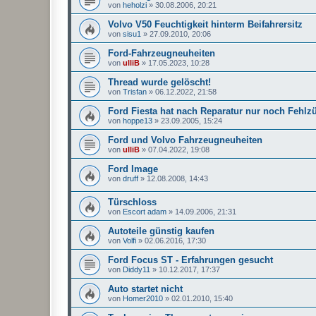
von
heholzi
»
30.08.2006, 20:21
Volvo V50 Feuchtigkeit hinterm Beifahrersitz
von
sisu1
»
27.09.2010, 20:06
Ford-Fahrzeugneuheiten
von
ulliB
»
17.05.2023, 10:28
Thread wurde gelöscht!
von
Trisfan
»
06.12.2022, 21:58
Ford Fiesta hat nach Reparatur nur noch Fehl
von
hoppe13
»
23.09.2005, 15:24
Ford und Volvo Fahrzeugneuheiten
von
ulliB
»
07.04.2022, 19:08
Ford Image
von
druff
»
12.08.2008, 14:43
Türschloss
von
Escort adam
»
14.09.2006, 21:31
Autoteile günstig kaufen
von
Volfi
»
02.06.2016, 17:30
Ford Focus ST - Erfahrungen gesucht
von
Diddy11
»
10.12.2017, 17:37
Auto startet nicht
von
Homer2010
»
02.01.2010, 15:40