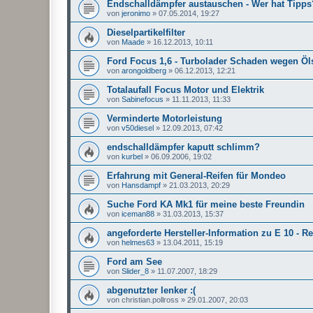
Endschalldämpfer austauschen - Wer hat Tipps
von
jeronimo
»
07.05.2014, 19:27
Dieselpartikelfilter
von
Maade
»
16.12.2013, 10:11
Ford Focus 1,6 - Turbolader Schaden wegen Öl
von
arongoldberg
»
06.12.2013, 12:21
Totalaufall Focus Motor und Elektrik
von
Sabinefocus
»
11.11.2013, 11:33
Verminderte Motorleistung
von
v50diesel
»
12.09.2013, 07:42
endschalldämpfer kaputt schlimm?
von
kurbel
»
06.09.2006, 19:02
Erfahrung mit General-Reifen für Mondeo
von
Hansdampf
»
21.03.2013, 20:29
Suche Ford KA Mk1 für meine beste Freundin
von
iceman88
»
31.03.2013, 15:37
angeforderte Hersteller-Information zu E 10 - R
von
helmes63
»
13.04.2011, 15:19
Ford am See
von
Slider_8
»
11.07.2007, 18:29
abgenutzter lenker :(
von
christian.pollross
»
29.01.2007, 20:03