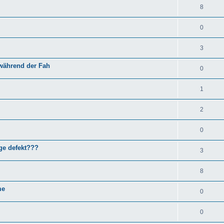
8
0
3
 während der Fah
0
1
2
0
ge defekt???
3
8
me
0
0