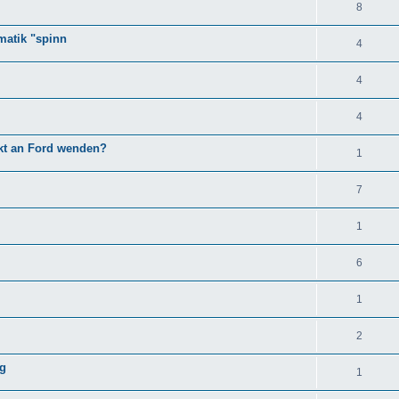
8
matik "spinn
4
4
4
kt an Ford wenden?
1
7
1
6
1
2
ng
1