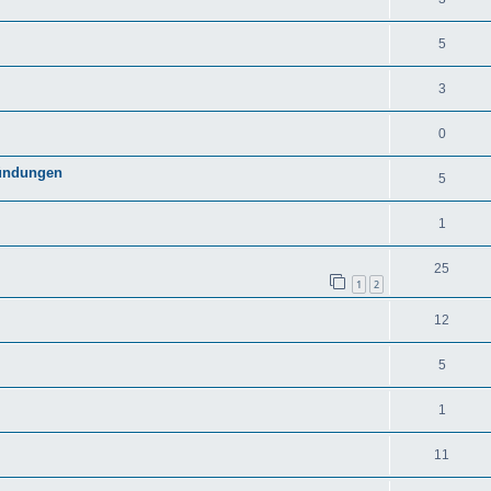
5
3
0
zündungen
5
1
25
1
2
12
5
1
11