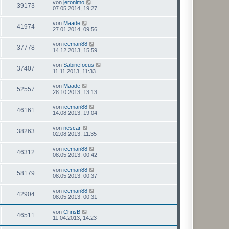
von
jeronimo
39173
07.05.2014, 19:27
von
Maade
41974
27.01.2014, 09:56
von
iceman88
37778
14.12.2013, 15:59
von
Sabinefocus
37407
11.11.2013, 11:33
von
Maade
52557
28.10.2013, 13:13
von
iceman88
46161
14.08.2013, 19:04
von
nescar
38263
02.08.2013, 11:35
von
iceman88
46312
08.05.2013, 00:42
von
iceman88
58179
08.05.2013, 00:37
von
iceman88
42904
08.05.2013, 00:31
von
ChrisB
46511
11.04.2013, 14:23