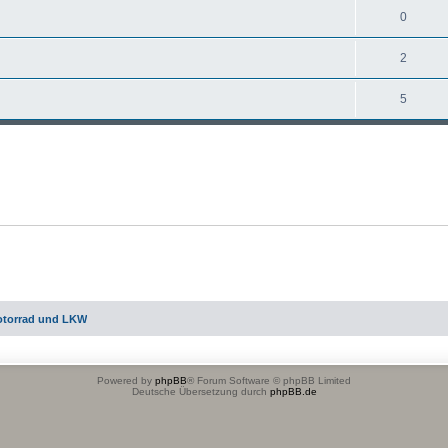
0
2
5
otorrad und LKW
Powered by
phpBB
® Forum Software © phpBB Limited
Deutsche Übersetzung durch
phpBB.de