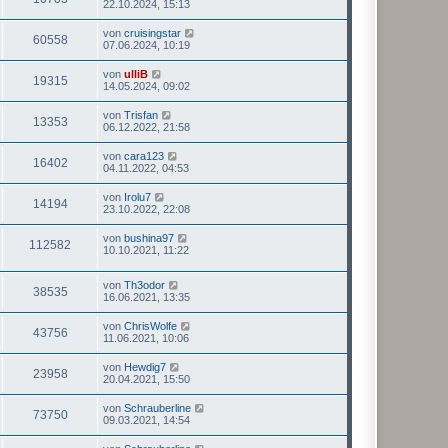
22.10.2024, 15:13
von
cruisingstar
60558
07.06.2024, 10:19
von
ulliB
19315
14.05.2024, 09:02
von
Trisfan
13353
06.12.2022, 21:58
von
cara123
16402
04.11.2022, 04:53
von
Irolu7
14194
23.10.2022, 22:08
von
bushina97
112582
10.10.2021, 11:22
von
Th3odor
38535
16.06.2021, 13:35
von
ChrisWolfe
43756
11.06.2021, 10:06
von
Hewdig7
23958
20.04.2021, 15:50
von
Schrauberline
73750
09.03.2021, 14:54