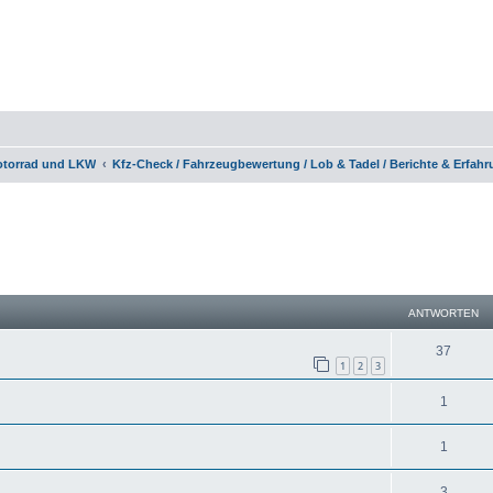
otorrad und LKW
Kfz-Check / Fahrzeugbewertung / Lob & Tadel / Berichte & Erfah
eiterte Suche
ANTWORTEN
37
1
2
3
1
1
3