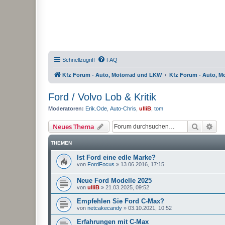
Schnellzugriff
FAQ
Kfz Forum - Auto, Motorrad und LKW
Kfz Forum - Auto, M
Ford / Volvo Lob & Kritik
Moderatoren:
Erik.Ode
,
Auto-Chris
,
ulliB
,
tom
Suche
Erw
Neues Thema
THEMEN
Ist Ford eine edle Marke?
von
FordFocus
»
13.06.2016, 17:15
Neue Ford Modelle 2025
von
ulliB
»
21.03.2025, 09:52
Empfehlen Sie Ford C-Max?
von
netcakecandy
»
03.10.2021, 10:52
Erfahrungen mit C-Max