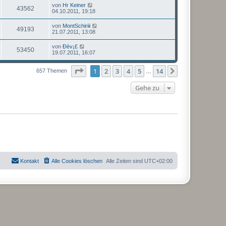
von
Hr Keiner
43562
04.10.2011, 19:18
von
MontSchiriii
49193
21.07.2011, 13:08
von
Ðèv¡£
53450
19.07.2011, 16:07
Seite
1
von
14
1
2
3
4
5
14
Nächste
657 Themen
…
Gehe zu
Kontakt
Alle Cookies löschen
Alle Zeiten sind
UTC+02:00